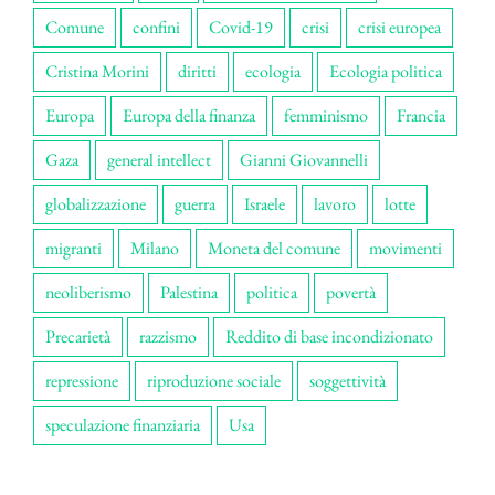
Comune
confini
Covid-19
crisi
crisi europea
Cristina Morini
diritti
ecologia
Ecologia politica
Europa
Europa della finanza
femminismo
Francia
Gaza
general intellect
Gianni Giovannelli
globalizzazione
guerra
Israele
lavoro
lotte
migranti
Milano
Moneta del comune
movimenti
neoliberismo
Palestina
politica
povertà
Precarietà
razzismo
Reddito di base incondizionato
repressione
riproduzione sociale
soggettività
speculazione finanziaria
Usa