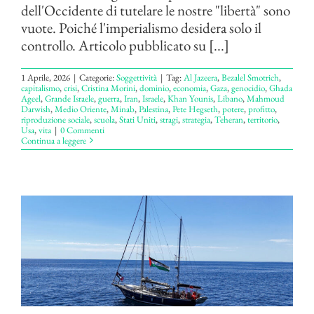
dell'Occidente di tutelare le nostre "libertà" sono
vuote. Poiché l'imperialismo desidera solo il
controllo. Articolo pubblicato su [...]
1 Aprile, 2026
|
Categorie:
Soggettività
|
Tag:
Al Jazeera
,
Bezalel Smotrich
,
capitalismo
,
crisi
,
Cristina Morini
,
dominio
,
economia
,
Gaza
,
genocidio
,
Ghada
Ageel
,
Grande Israele
,
guerra
,
Iran
,
Israele
,
Khan Younis
,
Libano
,
Mahmoud
Darwish
,
Medio Oriente
,
Minab
,
Palestina
,
Pete Hegseth
,
potere
,
profitto
,
riproduzione sociale
,
scuola
,
Stati Uniti
,
stragi
,
strategia
,
Teheran
,
territorio
,
Usa
,
vita
|
0 Commenti
Continua a leggere