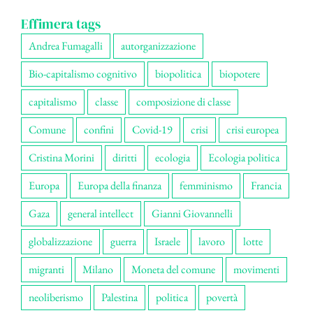
Effimera tags
Andrea Fumagalli
autorganizzazione
Bio-capitalismo cognitivo
biopolitica
biopotere
capitalismo
classe
composizione di classe
Comune
confini
Covid-19
crisi
crisi europea
Cristina Morini
diritti
ecologia
Ecologia politica
Europa
Europa della finanza
femminismo
Francia
Gaza
general intellect
Gianni Giovannelli
globalizzazione
guerra
Israele
lavoro
lotte
migranti
Milano
Moneta del comune
movimenti
neoliberismo
Palestina
politica
povertà