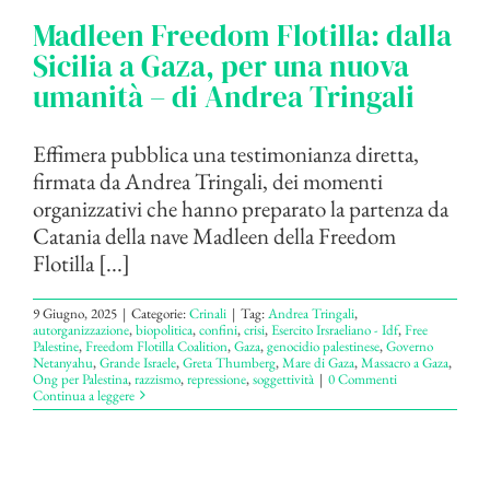
Madleen Freedom Flotilla: dalla
Sicilia a Gaza, per una nuova
umanità – di Andrea Tringali
Effimera pubblica una testimonianza diretta,
firmata da Andrea Tringali, dei momenti
organizzativi che hanno preparato la partenza da
Catania della nave Madleen della Freedom
Flotilla [...]
9 Giugno, 2025
|
Categorie:
Crinali
|
Tag:
Andrea Tringali
,
autorganizzazione
,
biopolitica
,
confini
,
crisi
,
Esercito Irsraeliano - Idf
,
Free
Palestine
,
Freedom Flotilla Coalition
,
Gaza
,
genocidio palestinese
,
Governo
Netanyahu
,
Grande Israele
,
Greta Thumberg
,
Mare di Gaza
,
Massacro a Gaza
,
Ong per Palestina
,
razzismo
,
repressione
,
soggettività
|
0 Commenti
Continua a leggere