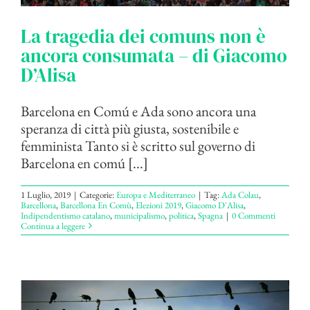
La tragedia dei comuns non è
ancora consumata – di Giacomo
D’Alisa
Barcelona en Comú e Ada sono ancora una
speranza di città più giusta, sostenibile e
femminista Tanto si è scritto sul governo di
Barcelona en comú [...]
1 Luglio, 2019
|
Categorie:
Europa e Mediterraneo
|
Tag:
Ada Colau
,
Barcellona
,
Barcellona En Comù
,
Elezioni 2019
,
Giacomo D'Alisa
,
Indipendentismo catalano
,
municipalismo
,
politica
,
Spagna
|
0 Commenti
Continua a leggere