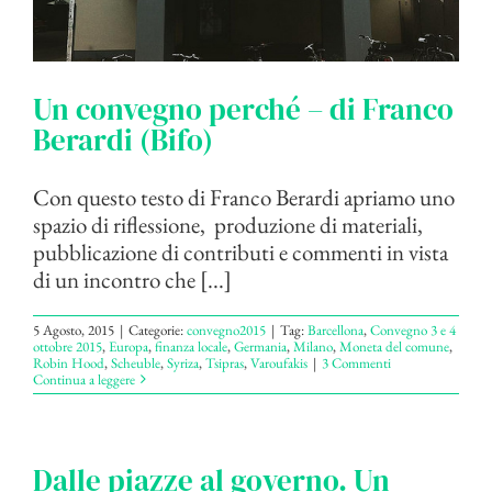
Un convegno perché – di Franco
Berardi (Bifo)
Con questo testo di Franco Berardi apriamo uno
spazio di riflessione, produzione di materiali,
pubblicazione di contributi e commenti in vista
di un incontro che [...]
5 Agosto, 2015
|
Categorie:
convegno2015
|
Tag:
Barcellona
,
Convegno 3 e 4
ottobre 2015
,
Europa
,
finanza locale
,
Germania
,
Milano
,
Moneta del comune
,
Robin Hood
,
Scheuble
,
Syriza
,
Tsipras
,
Varoufakis
|
3 Commenti
Continua a leggere
Dalle piazze al governo. Un