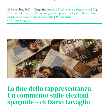
29 Settembre, 2017
|
Categorie:
Europa e Mediterraneo
,
Soggettività
|
Tag:
Barcellona
,
Catalogna
,
Dario Lovaglio
,
indipendenza
,
legalità
,
Referendum
catalano
,
repressione
,
sciopero
,
Spagna
|
0 Commenti
Continua a leggere
La fine della rappresentanza.
Un commento sulle elezioni
spagnole – di Dario Lovaglio