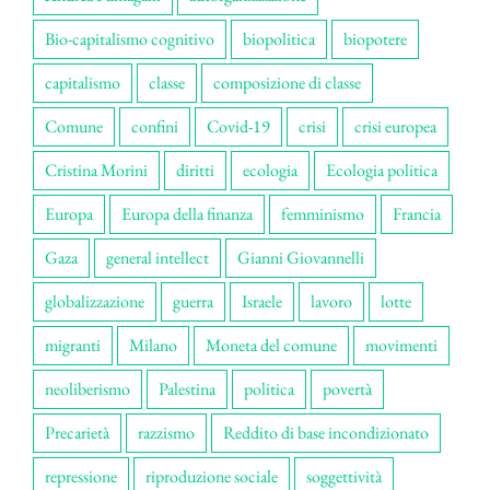
Bio-capitalismo cognitivo
biopolitica
biopotere
capitalismo
classe
composizione di classe
Comune
confini
Covid-19
crisi
crisi europea
Cristina Morini
diritti
ecologia
Ecologia politica
Europa
Europa della finanza
femminismo
Francia
Gaza
general intellect
Gianni Giovannelli
globalizzazione
guerra
Israele
lavoro
lotte
migranti
Milano
Moneta del comune
movimenti
neoliberismo
Palestina
politica
povertà
Precarietà
razzismo
Reddito di base incondizionato
repressione
riproduzione sociale
soggettività