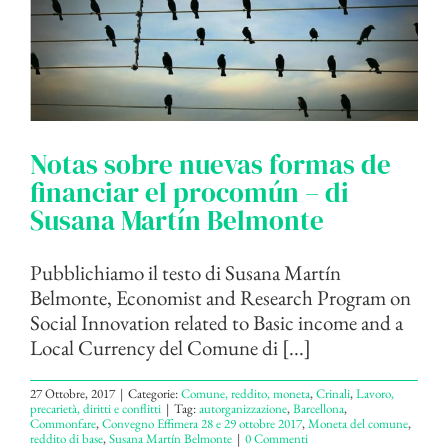
Notas sobre nuevas formas de
financiar el procomún – di
Susana Martín Belmonte
Pubblichiamo il testo di Susana Martín
Belmonte, Economist and Research Program on
Social Innovation related to Basic income and a
Local Currency del Comune di [...]
27 Ottobre, 2017
|
Categorie:
Comune, reddito, moneta
,
Crinali
,
Lavoro,
precarietà, diritti e conflitti
|
Tag:
autorganizzazione
,
Barcellona
,
Commonfare
,
Convegno Effimera 28 e 29 ottobre 2017
,
Moneta del comune
,
reddito di base
,
Susana Martín Belmonte
|
0 Commenti