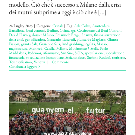
modello. Ciò che è successo a Milano dalla crisi
dei mutui subprime a oggi è ciò che è [...]
24 Luglio, 2025
|
Categorie:
Crinali
|
Tag:
Ada Colau
,
Amsterdam
,
Barcellona
,
beni comuni
,
Berlino
,
Coima Sgr
,
Costituente dei Beni Comuni
,
David Harvey
,
dossier Milano
,
Emanuele Braga
,
finanza
,
finanziarizzazione
della città
,
gentrification
,
Giancarlo Tancredi
,
giunta de Magistris
,
Giunta
Pisapia
,
giunta Sala
,
Giuseppe Sala
,
land grabbing
,
legalità
,
Macao
,
magistratura
,
Manfredi Catella
,
Milano
,
Movimento 5 Stelle
,
Paolo
Maddalena
,
Podemos
,
riformismo
,
San Siro
,
SCIA
,
speculazione
,
speculazione
finanziaria
,
speculazione immobiliare
,
Stefano Boeri
,
Stefano Rodotà
,
territorio
,
Touristification
,
Venezia
|
1 Commento
Continua a leggere