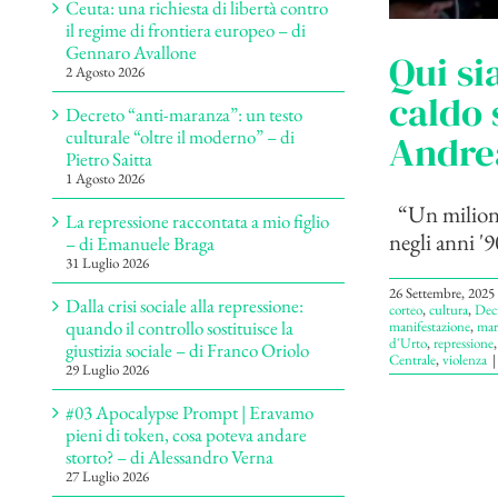
Ceuta: una richiesta di libertà contro
il regime di frontiera europeo – di
Gennaro Avallone
Qui si
2 Agosto 2026
caldo 
Decreto “anti-maranza”: un testo
culturale “oltre il moderno” – di
Andre
Pietro Saitta
1 Agosto 2026
“Un milione 
La repressione raccontata a mio figlio
negli anni '9
– di Emanuele Braga
31 Luglio 2026
26 Settembre, 2025
Dalla crisi sociale alla repressione:
corteo
,
cultura
,
Dec
quando il controllo sostituisce la
manifestazione
,
mar
d'Urto
,
repressione
giustizia sociale – di Franco Oriolo
Centrale
,
violenza
|
29 Luglio 2026
#03 Apocalypse Prompt | Eravamo
pieni di token, cosa poteva andare
storto? – di Alessandro Verna
27 Luglio 2026