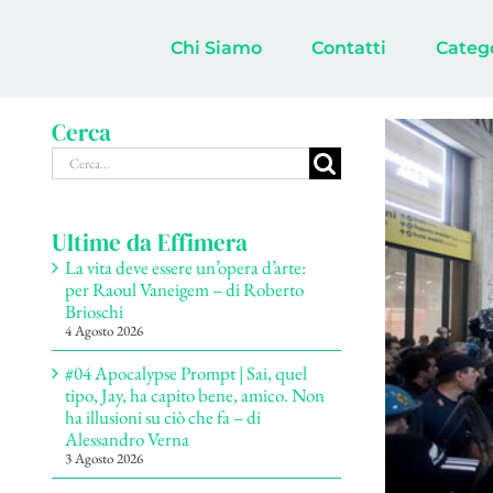
Salta
al
Chi Siamo
Contatti
Categ
contenuto
Cerca
Cerca
per:
Ultime da Effimera
La vita deve essere un’opera d’arte:
per Raoul Vaneigem – di Roberto
Brioschi
4 Agosto 2026
#04 Apocalypse Prompt | Sai, quel
tipo, Jay, ha capito bene, amico. Non
ha illusioni su ciò che fa – di
Alessandro Verna
3 Agosto 2026