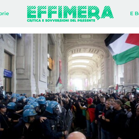
orie
E B