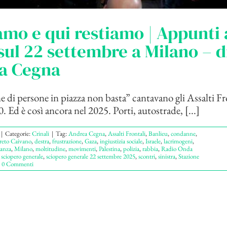
amo e qui restiamo | Appunti 
sul 22 settembre a Milano – d
a Cegna
di persone in piazza non basta” cantavano gli Assalti Fro
0. Ed è così ancora nel 2025. Porti, autostrade, [...]
|
Categorie:
Crinali
|
Tag:
Andrea Cegna
,
Assalti Frontali
,
Banlieu
,
condanne
,
reto Caivano
,
destra
,
frustrazione
,
Gaza
,
ingiustizia sociale
,
Israele
,
lacrimogeni
,
anza
,
Milano
,
moltitudine
,
movimenti
,
Palestina
,
polizia
,
rabbia
,
Radio Onda
,
sciopero generale
,
sciopero generale 22 settembre 2025
,
scontri
,
sinistra
,
Stazione
0 Commenti