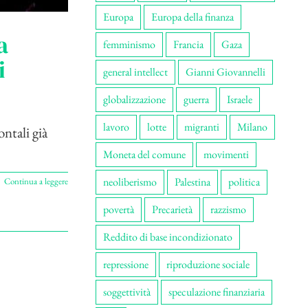
Europa
Europa della finanza
a
femminismo
Francia
Gaza
i
general intellect
Gianni Giovannelli
globalizzazione
guerra
Israele
lavoro
lotte
migranti
Milano
ntali già
Moneta del comune
movimenti
neoliberismo
Palestina
politica
Continua a leggere
povertà
Precarietà
razzismo
Reddito di base incondizionato
repressione
riproduzione sociale
soggettività
speculazione finanziaria