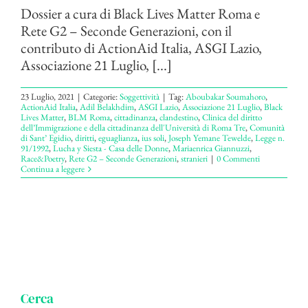
Dossier a cura di Black Lives Matter Roma e
Rete G2 – Seconde Generazioni, con il
contributo di ActionAid Italia, ASGI Lazio,
Associazione 21 Luglio, [...]
23 Luglio, 2021
|
Categorie:
Soggettività
|
Tag:
Aboubakar Soumahoro
,
ActionAid Italia
,
Adil Belakhdim
,
ASGI Lazio
,
Associazione 21 Luglio
,
Black
Lives Matter
,
BLM Roma
,
cittadinanza
,
clandestino
,
Clinica del diritto
dell’Immigrazione e della cittadinanza dell'Università di Roma Tre
,
Comunità
di Sant’ Egidio
,
diritti
,
eguaglianza
,
ius soli
,
Joseph Yemane Tewelde
,
Legge n.
91/1992
,
Lucha y Siesta - Casa delle Donne
,
Mariaenrica Giannuzzi
,
Race&Poetry
,
Rete G2 – Seconde Generazioni
,
stranieri
|
0 Commenti
Continua a leggere
Cerca