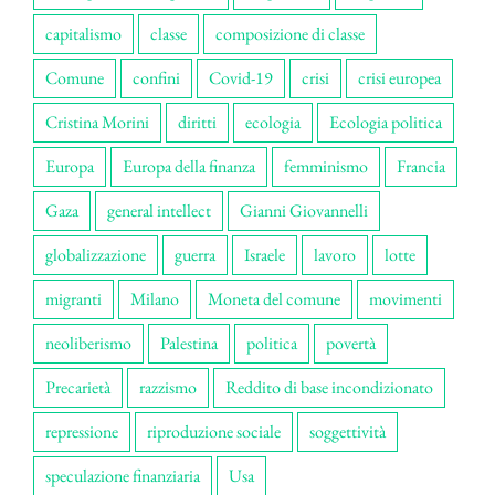
capitalismo
classe
composizione di classe
Comune
confini
Covid-19
crisi
crisi europea
Cristina Morini
diritti
ecologia
Ecologia politica
Europa
Europa della finanza
femminismo
Francia
Gaza
general intellect
Gianni Giovannelli
globalizzazione
guerra
Israele
lavoro
lotte
migranti
Milano
Moneta del comune
movimenti
neoliberismo
Palestina
politica
povertà
Precarietà
razzismo
Reddito di base incondizionato
repressione
riproduzione sociale
soggettività
speculazione finanziaria
Usa