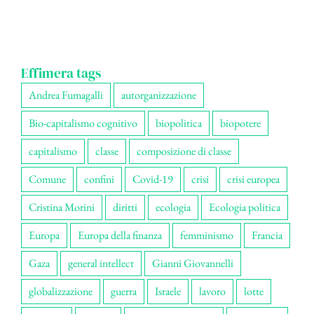
Effimera tags
Andrea Fumagalli
autorganizzazione
Bio-capitalismo cognitivo
biopolitica
biopotere
capitalismo
classe
composizione di classe
Comune
confini
Covid-19
crisi
crisi europea
Cristina Morini
diritti
ecologia
Ecologia politica
Europa
Europa della finanza
femminismo
Francia
Gaza
general intellect
Gianni Giovannelli
globalizzazione
guerra
Israele
lavoro
lotte