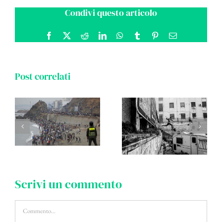
Condivi questo articolo
Facebook
X
Reddit
LinkedIn
WhatsApp
Tumblr
Pinterest
Email
Post correlati
Scrivi un commento
Commento