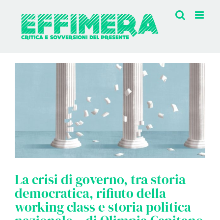
Salta
al
contenuto
Ingrandisci
immagine
La crisi di governo, tra storia
democratica, rifiuto della
working class e storia politica