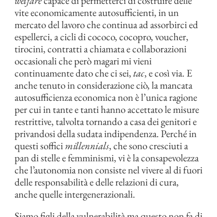
welfare
capace di permetterci di costruire delle
vite economicamente autosufficienti, in un
mercato del lavoro che continua ad assorbirci ed
espellerci, a cicli di cococo, cocopro, voucher,
tirocini, contratti a chiamata e collaborazioni
occasionali che però magari mi vieni
continuamente dato che ci sei,
tac
, e così via. E
anche tenuto in considerazione ciò, la mancata
autosufficienza economica non è l’unica ragione
per cui in tante e tanti hanno accettato le misure
restrittive, talvolta tornando a casa dei genitori e
privandosi della sudata indipendenza. Perché in
questi soffici
millennials
, che sono cresciuti a
pan di stelle e femminismi, vi è la consapevolezza
che l’autonomia non consiste nel vivere al di fuori
delle responsabilità e delle relazioni di cura,
anche quelle intergenerazionali.
Siamo figli della vulnerabilità ma questo non fa di