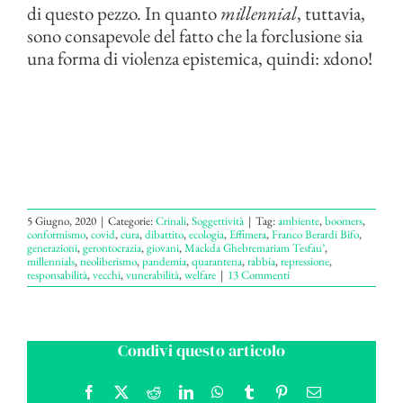
di questo pezzo. In quanto
millennial
, tuttavia,
sono consapevole del fatto che la forclusione sia
una forma di violenza epistemica, quindi: xdono!
5 Giugno, 2020
|
Categorie:
Crinali
,
Soggettività
|
Tag:
ambiente
,
boomers
,
conformismo
,
covid
,
cura
,
dibattito
,
ecologia
,
Effimera
,
Franco Berardi Bifo
,
generazioni
,
gerontocrazia
,
giovani
,
Mackda Ghebremariam Tesfau’
,
millennials
,
neoliberismo
,
pandemia
,
quarantena
,
rabbia
,
repressione
,
responsabilità
,
vecchi
,
vunerabilità
,
welfare
|
13 Commenti
Condivi questo articolo
Facebook
X
Reddit
LinkedIn
WhatsApp
Tumblr
Pinterest
Email