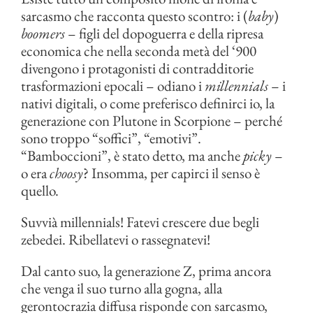
sarcasmo che racconta questo scontro: i (
baby
)
boomers
– figli del dopoguerra e della ripresa
economica che nella seconda metà del ‘900
divengono i protagonisti di contradditorie
trasformazioni epocali – odiano i
millennials
– i
nativi digitali, o come preferisco definirci io, la
generazione con Plutone in Scorpione – perché
sono troppo “soffici”, “emotivi”.
“Bamboccioni”, è stato detto, ma anche
picky
–
o era
choosy
? Insomma, per capirci il senso è
quello.
Suvvià millennials! Fatevi crescere due begli
zebedei. Ribellatevi o rassegnatevi!
Dal canto suo, la generazione Z, prima ancora
che venga il suo turno alla gogna, alla
gerontocrazia diffusa risponde con sarcasmo,