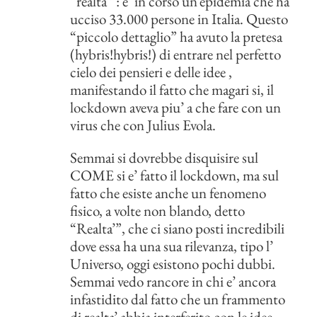
“realta’”: e’ in corso un’epidemia che ha
ucciso 33.000 persone in Italia. Questo
“piccolo dettaglio” ha avuto la pretesa
(hybris!hybris!) di entrare nel perfetto
cielo dei pensieri e delle idee ,
manifestando il fatto che magari si, il
lockdown aveva piu’ a che fare con un
virus che con Julius Evola.
Semmai si dovrebbe disquisire sul
COME si e’ fatto il lockdown, ma sul
fatto che esiste anche un fenomeno
fisico, a volte non blando, detto
“Realta’”, che ci siano posti incredibili
dove essa ha una sua rilevanza, tipo l’
Universo, oggi esistono pochi dubbi.
Semmai vedo rancore in chi e’ ancora
infastidito dal fatto che un frammento
di realta’ abbia interferito con le idee.