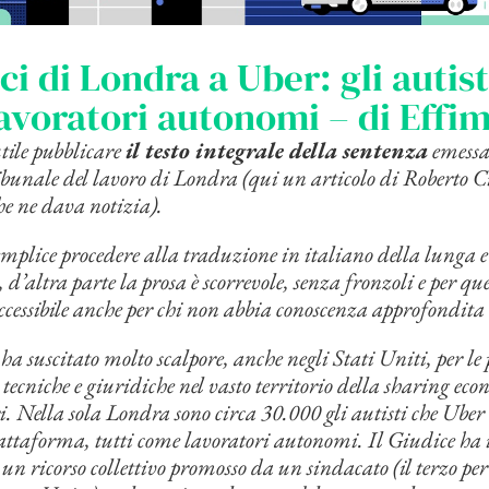
ici di Londra a Uber: gli autis
avoratori autonomi – di Effi
ile pubblicare
il testo integrale della sentenza
emessa 
bunale del lavoro di Londra (qui un articolo di Roberto Ci
e ne dava notizia).
emplice procedere alla traduzione in italiano della lunga e
d’altra parte la prosa è scorrevole, senza fronzoli e per que
cessibile anche per chi non abbia conoscenza approfondita d
ha suscitato molto scalpore, anche negli Stati Uniti, per le p
ecniche e giuridiche nel vasto territorio della sharing eco
ri. Nella sola Londra sono circa 30.000 gli autisti che Uber
ttaforma, tutti come lavoratori autonomi. Il Giudice ha
 un ricorso collettivo promosso da un sindacato (il terzo p