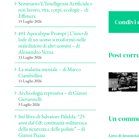
Seminario/L’Intelligenza Artificiale e
noi: lavoro, vita, corpi, ecologie – di
Effimera
Condivi 
15 Luglio 2026
#01 Apocalypse Prompt | L’inno di
lode di un uomo si trasformò nelle
maledizioni di altri uomini – di
Alessandro Verna
Post corre
13 Luglio 2026
La malattia mentale – di Marco
Ciambellini
11 Luglio 2026
Archeologia repressiva – di Gianni
Giovannelli
9 Luglio 2026
Sul libro di Salvatore Palidda: “25
Un comm
anni dal G8: continuità militaresca
della sicurezza e delle polizie” – di
Gianni Piazza
Lotte di lavoratric