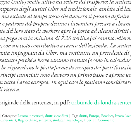
Regno Unito) molto attivo nel settore del trasporto; la sente
 rapporto degli autisti Uber nel tradizionale ambito del la
 ma esclude al tempo stesso che davvero si possano definire
 e padroni del proprio destino i lavoratori precari a chiam
o del loro stato di workers apre la porta ad alcuni diritti
 paga oraria minima di 7,20 sterline (al cambio odiern
e, con un costo contributivo a carico dell’azienda. La sente
tata impugnata da Uber, ma costituisce un precedente di
prattutto perché a breve saranno trattate (e sono in calenda
che riguardano le piattaforme di recapito dei pasti (i cugin
principi enunciati sono davvero un primo passo e aprono un
in tutta l’area europea. In ogni caso lo possiamo considerar
i ricerca.
originale della sentenza, in pdf:
tribunale-di-londra-sente
|
Categorie:
Lavoro, precarietà, diritti e conflitti
|
Tag:
diritti
,
Europa
,
Foodora
,
lavoro
,
lav
e
,
Precarietà
,
Regno Unito
,
sentenza
,
sindacati
,
tecnologie
,
Uber
|
1 Commento