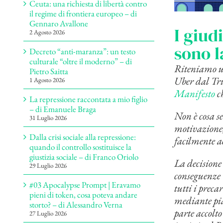
Ceuta: una richiesta di libertà contro
il regime di frontiera europeo – di
Gennaro Avallone
I giud
2 Agosto 2026
sono l
Decreto “anti-maranza”: un testo
culturale “oltre il moderno” – di
Riteniamo ut
Pietro Saitta
Uber dal Tri
1 Agosto 2026
Manifesto
ch
La repressione raccontata a mio figlio
– di Emanuele Braga
Non è cosa s
31 Luglio 2026
motivazione, 
Dalla crisi sociale alla repressione:
facilmente ac
quando il controllo sostituisce la
giustizia sociale – di Franco Oriolo
La decisione 
29 Luglio 2026
conseguenze t
#03 Apocalypse Prompt | Eravamo
tutti i preca
pieni di token, cosa poteva andare
mediante pia
storto? – di Alessandro Verna
parte accolto
27 Luglio 2026