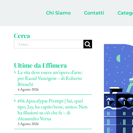
Salta
al
Chi Siamo
Contatti
Categ
contenuto
Cerca
Ingrandisci
Cerca
immagine
per:
Ultime da Effimera
La vita deve essere un’opera d’arte:
per Raoul Vaneigem – di Roberto
Brioschi
4 Agosto 2026
#04 Apocalypse Prompt | Sai, quel
tipo, Jay, ha capito bene, amico. Non
ha illusioni su ciò che fa – di
Alessandro Verna
3 Agosto 2026