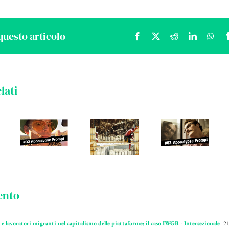
questo articolo
Facebook
X
Reddit
LinkedIn
Wha
lati
ento
i e lavoratori migranti nel capitalismo delle piattaforme: il caso IWGB - Intersezionale
21