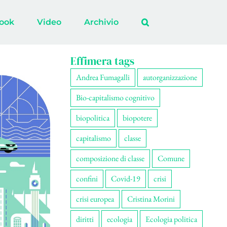
ook
Video
Archivio
Effimera tags
Andrea Fumagalli
autorganizzazione
Bio-capitalismo cognitivo
biopolitica
biopotere
capitalismo
classe
composizione di classe
Comune
confini
Covid-19
crisi
crisi europea
Cristina Morini
diritti
ecologia
Ecologia politica