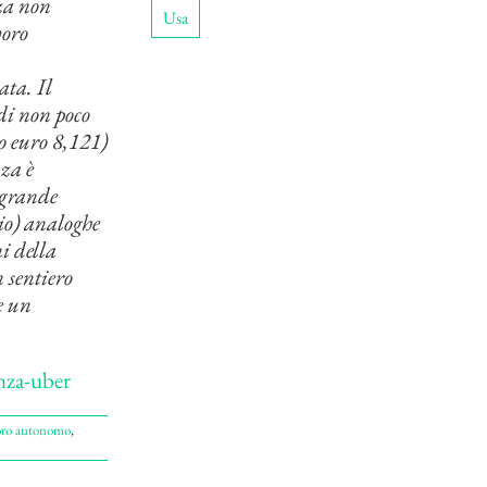
nza non
Usa
voro
ata. Il
 di non poco
o euro 8,121)
nza è
 grande
rio) analoghe
i della
 sentiero
e un
nza-uber
oro autonomo
,