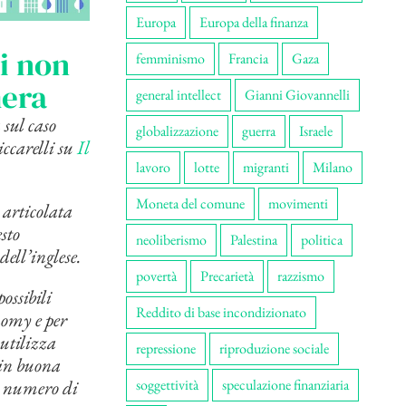
Europa
Europa della finanza
ti non
femminismo
Francia
Gaza
mera
general intellect
Gianni Giovannelli
sul caso
globalizzazione
guerra
Israele
ccarelli su
Il
lavoro
lotte
migranti
Milano
Moneta del comune
movimenti
 articolata
sto
neoliberismo
Palestina
politica
ell’inglese.
povertà
Precarietà
razzismo
ossibili
Reddito di base incondizionato
nomy e per
 utilizza
repressione
riproduzione sociale
 in buona
er numero di
soggettività
speculazione finanziaria