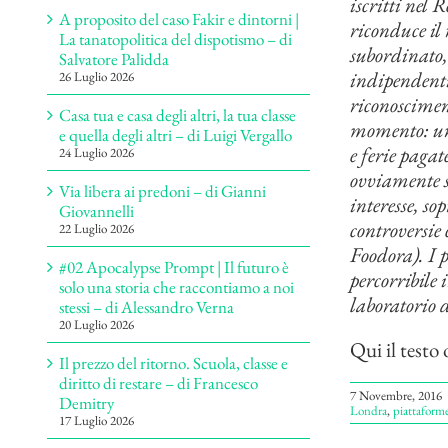
iscritti nel 
A proposito del caso Fakir e dintorni |
riconduce il
La tanatopolitica del dispotismo – di
subordinato,
Salvatore Palidda
indipendenti
26 Luglio 2026
riconosciment
Casa tua e casa degli altri, la tua classe
momento: una
e quella degli altri – di Luigi Vergallo
e ferie pagat
24 Luglio 2026
ovviamente s
Via libera ai predoni – di Gianni
interesse, so
Giovannelli
controversie 
22 Luglio 2026
Foodora). I 
#02 Apocalypse Prompt | Il futuro è
percorribile 
solo una storia che raccontiamo a noi
laboratorio d
stessi – di Alessandro Verna
20 Luglio 2026
Qui il testo 
Il prezzo del ritorno. Scuola, classe e
diritto di restare – di Francesco
7 Novembre, 2016
Demitry
Londra
,
piattaform
17 Luglio 2026