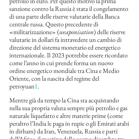
petrolio in euro. Per questo motivo la prima
sanzione contro la Russia è stata il congelamento
di una parte delle riserve valutarie della Banca
centrale russa. Questo precedente di
«militarizzazione» (
weaponisation
) delle riserve
valutarie in dollari fa intravedere un cambio di
direzione del sistema monetario ed energetico
internazionale. Il 2023 potrebbe essere ricordato
come l’anno in cui prende forma un nuovo
ordine energetico mondiale tra Cina e Medio
Oriente, con la nascita del regime del
petroyuan
1
.
Mentre già da tempo la Cina sta acquistando
nella sua propria valuta sempre più petrolio e gas
naturale liquefatto e altre materie prime (come
peraltro l’India le paga in rupie o gli Emirati arabi
in dirham) da Iran, Venezuela, Russia e parti
dell’Africa, il meeting dello scorso dicembre tra