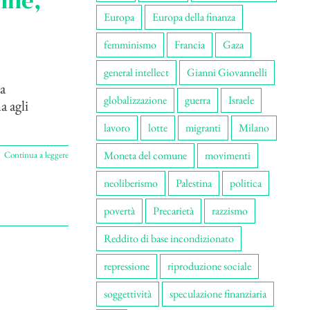
onne,
Europa
Europa della finanza
femminismo
Francia
Gaza
general intellect
Gianni Giovannelli
a
globalizzazione
guerra
Israele
a agli
lavoro
lotte
migranti
Milano
Moneta del comune
movimenti
Continua a leggere
neoliberismo
Palestina
politica
povertà
Precarietà
razzismo
Reddito di base incondizionato
repressione
riproduzione sociale
soggettività
speculazione finanziaria