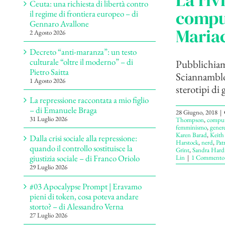
La riv
Ceuta: una richiesta di libertà contro
comput
il regime di frontiera europeo – di
Gennaro Avallone
Maria
2 Agosto 2026
Decreto “anti-maranza”: un testo
culturale “oltre il moderno” – di
Pubblichiamo
Pietro Saitta
Sciannamblo,
1 Agosto 2026
sterotipi di g
La repressione raccontata a mio figlio
– di Emanuele Braga
28 Giugno, 2018
|
31 Luglio 2026
Thompson
,
comput
femminismo
,
gener
Karen Barad
,
Keith 
Dalla crisi sociale alla repressione:
Harstock
,
nerd
,
Pat
quando il controllo sostituisce la
Grint
,
Sandra Hard
giustizia sociale – di Franco Oriolo
Lin
|
1 Commento
29 Luglio 2026
#03 Apocalypse Prompt | Eravamo
pieni di token, cosa poteva andare
storto? – di Alessandro Verna
27 Luglio 2026