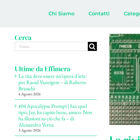
Salta
al
Chi Siamo
Contatti
Categ
contenuto
Cerca
Cerca
per:
Ultime da Effimera
La vita deve essere un’opera d’arte:
per Raoul Vaneigem – di Roberto
Brioschi
4 Agosto 2026
#04 Apocalypse Prompt | Sai, quel
tipo, Jay, ha capito bene, amico. Non
ha illusioni su ciò che fa – di
Alessandro Verna
3 Agosto 2026