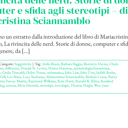
incita delle nerd. Storie di d
er e sfida agli stereotipi – di
cristina Sciannamblo
 un estratto dalla introduzione del libro di Mariacristin
 La rivincita delle nerd. Storie di donne, computer e sfid
enere, da [...]
Categorie:
Soggettività
|
Tag:
Attila Bruni
,
Barbara Poggio
,
Bronwyn Davies
,
Charis
er
,
differenze
,
Donald N. Levine
,
Donna Haraway
,
epistemologia femminista
,
e
,
Giulia Trincaldi
,
Helen Verran
,
informatica
,
John Law
,
John Urry
,
Judith Butler
,
Gill
,
Leo Marx
,
Lucy Suchman
,
Mariacristina Sciannamblo
,
Michela Cozza
,
Nancy
ricia Yancey Martin
,
Raymond Williams
,
Rom Harré
,
Ronald R. Kline
,
Rosalind
ing
,
scienza
,
Silvia Gherardi
,
stereotipi
,
tecnologie
,
Thomas Haigh
,
Wen-yuan