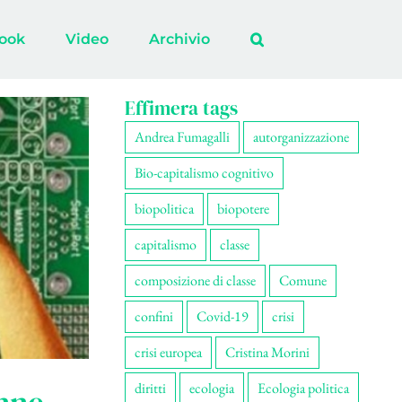
ook
Video
Archivio
Effimera tags
Andrea Fumagalli
autorganizzazione
Bio-capitalismo cognitivo
biopolitica
biopotere
capitalismo
classe
composizione di classe
Comune
confini
Covid-19
crisi
crisi europea
Cristina Morini
diritti
ecologia
Ecologia politica