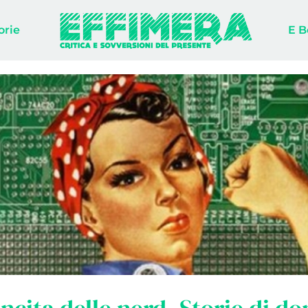
orie
E B