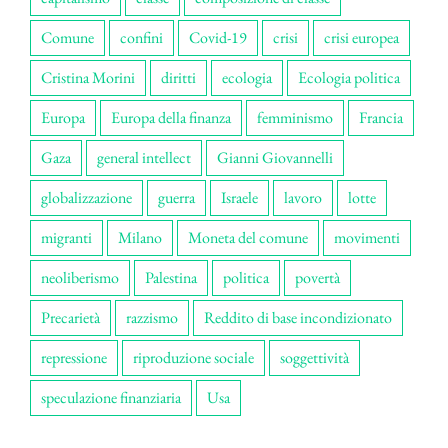
Comune
confini
Covid-19
crisi
crisi europea
Cristina Morini
diritti
ecologia
Ecologia politica
Europa
Europa della finanza
femminismo
Francia
Gaza
general intellect
Gianni Giovannelli
globalizzazione
guerra
Israele
lavoro
lotte
migranti
Milano
Moneta del comune
movimenti
neoliberismo
Palestina
politica
povertà
Precarietà
razzismo
Reddito di base incondizionato
repressione
riproduzione sociale
soggettività
speculazione finanziaria
Usa