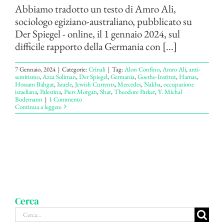
Abbiamo tradotto un testo di Amro Ali,
sociologo egiziano-australiano, pubblicato su
Der Spiegel - online, il 1 gennaio 2024, sul
difficile rapporto della Germania con [...]
7 Gennaio, 2024
|
Categorie:
Crinali
|
Tag:
Alon Confino
,
Amro Ali
,
anti-
semitismo
,
Azza Soliman
,
Der Spiegel
,
Germania
,
Goethe-Institut
,
Hamas
,
Hossam Bahgat
,
Israele
,
Jewish Currents
,
Mercedes
,
Nakba
,
occupazione
israeliana
,
Palestina
,
Piers Morgan
,
Shar
,
Theodore Parker
,
Y. Michal
Bodemann
|
1 Commento
Continua a leggere
Cerca
Cerca