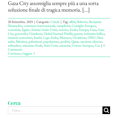
Gaza City assomiglia sempre più a una sorta
soluzione finale di tragica memoria. [...]
20 Settembre, 2025
|
Categorie:
Crinali
|
Tag:
affari
,
Bahrein
,
Benjamin
Netanyahu
,
commerci internazionali
,
complicità
,
Consiglio Europeo
,
economia
,
Egitto
,
Emirati Arabi Uniti
,
esercito
,
Esodo
,
Europa
,
Gaza
,
Gaza
City
,
genocidio
,
Giordania
,
Global Sumud Flotilla
,
guerra
,
industria bellica
,
interessi economici
,
Israele
,
Lega Araba
,
Marocco
,
Occidente
,
ONU
,
Paesi
arabi
,
Palestina
,
palestinesi
,
popolazione
,
profitti
,
Qatar
,
sanzioni
,
silenzio
,
solitudine
,
soluzione finale
,
Stati Uniti
,
umanità
,
Unione Europea
,
Usa
|
0
Commenti
Continua a leggere
Cerca
Cerca
per: