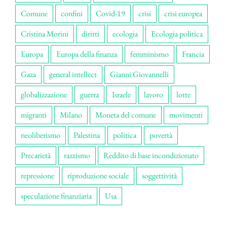
Comune
confini
Covid-19
crisi
crisi europea
Cristina Morini
diritti
ecologia
Ecologia politica
Europa
Europa della finanza
femminismo
Francia
Gaza
general intellect
Gianni Giovannelli
globalizzazione
guerra
Israele
lavoro
lotte
migranti
Milano
Moneta del comune
movimenti
neoliberismo
Palestina
politica
povertà
Precarietà
razzismo
Reddito di base incondizionato
repressione
riproduzione sociale
soggettività
speculazione finanziaria
Usa