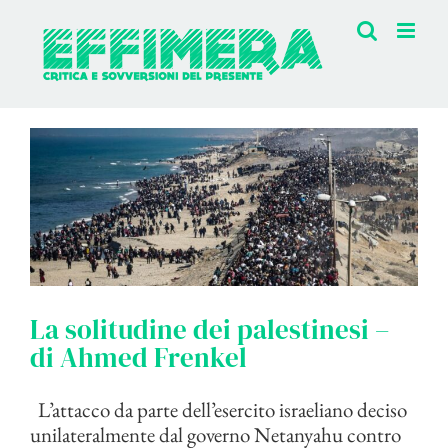
Salta
al
contenuto
La solitudine dei palestinesi –
di Ahmed Frenkel
L’attacco da parte dell’esercito israeliano deciso
unilateralmente dal governo Netanyahu contro