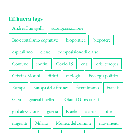
Effimera tags
Andrea Fumagalli
autorganizzazione
Bio-capitalismo cognitivo
biopolitica
biopotere
capitalismo
classe
composizione di classe
Comune
confini
Covid-19
crisi
crisi europea
Cristina Morini
diritti
ecologia
Ecologia politica
Europa
Europa della finanza
femminismo
Francia
Gaza
general intellect
Gianni Giovannelli
globalizzazione
guerra
Israele
lavoro
lotte
migranti
Milano
Moneta del comune
movimenti