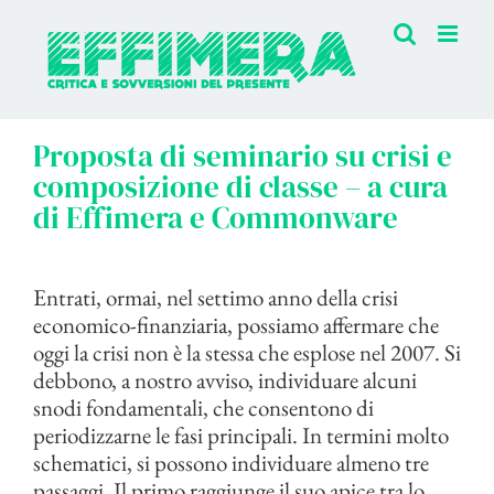
Salta
al
contenuto
Proposta di seminario su crisi e
composizione di classe – a cura
di Effimera e Commonware
Entrati, ormai, nel settimo anno della crisi
economico-finanziaria, possiamo affermare che
oggi la crisi non è la stessa che esplose nel 2007. Si
debbono, a nostro avviso, individuare alcuni
snodi fondamentali, che consentono di
periodizzarne le fasi principali. In termini molto
schematici, si possono individuare almeno tre
passaggi. Il primo raggiunge il suo apice tra lo