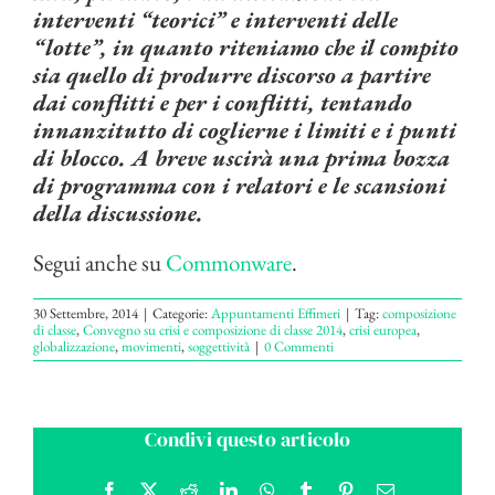
interventi “teorici” e interventi delle
“lotte”, in quanto riteniamo che il compito
sia quello di produrre discorso a partire
dai conflitti e per i conflitti, tentando
innanzitutto di coglierne i limiti e i punti
di blocco. A breve uscirà una prima bozza
di programma con i relatori e le scansioni
della discussione.
Segui anche su
Commonware
.
30 Settembre, 2014
|
Categorie:
Appuntamenti Effimeri
|
Tag:
composizione
di classe
,
Convegno su crisi e composizione di classe 2014
,
crisi europea
,
globalizzazione
,
movimenti
,
soggettività
|
0 Commenti
Condivi questo articolo
Facebook
X
Reddit
LinkedIn
WhatsApp
Tumblr
Pinterest
Email