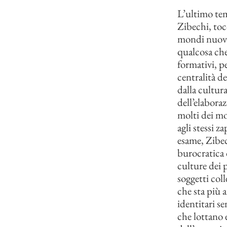
L’ultimo tema
Zibechi, toc
mondi nuovi,
qualcosa che
formativi, p
centralità de
dalla cultur
dell’elabora
molti dei mo
agli stessi z
esame, Zibech
burocratica 
culture dei 
soggetti coll
che sta più 
identitari s
che lottano 