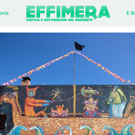
orie
E B