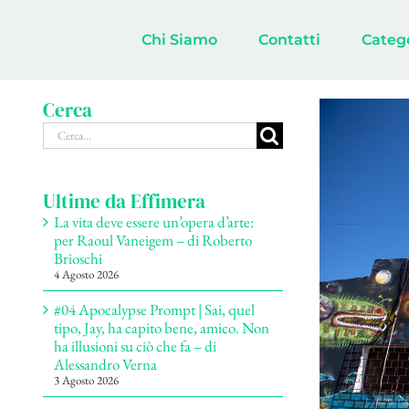
Salta
al
Chi Siamo
Contatti
Categ
contenuto
Cerca
Ingrandisci
Cerca
immagine
per:
Ultime da Effimera
La vita deve essere un’opera d’arte:
per Raoul Vaneigem – di Roberto
Brioschi
4 Agosto 2026
#04 Apocalypse Prompt | Sai, quel
tipo, Jay, ha capito bene, amico. Non
ha illusioni su ciò che fa – di
Alessandro Verna
3 Agosto 2026