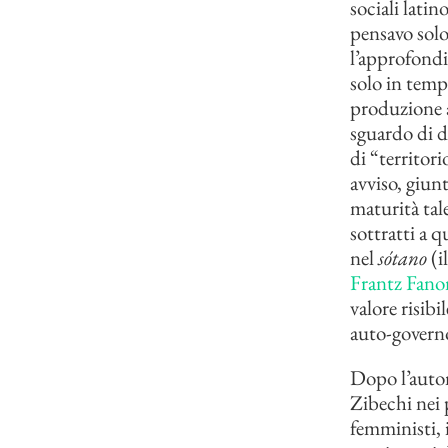
sociali lati
pensavo solo 
l’approfondi
solo in tempi
produzione a
sguardo di di
di “territori
avviso, giun
maturità tal
sottratti a q
nel
sótano
(i
Frantz Fano
valore risib
auto-govern
Dopo l’autono
Zibechi nei 
femministi, 