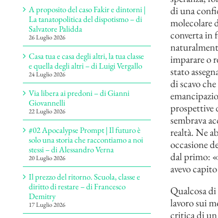
di una confid
A proposito del caso Fakir e dintorni |
La tanatopolitica del dispotismo – di
molecolare de
Salvatore Palidda
converta in 
26 Luglio 2026
naturalmente
Casa tua e casa degli altri, la tua classe
imparare o r
e quella degli altri – di Luigi Vergallo
stato assegna
24 Luglio 2026
di scavo che
Via libera ai predoni – di Gianni
emancipazion
Giovannelli
prospettive 
22 Luglio 2026
sembrava acce
#02 Apocalypse Prompt | Il futuro è
realtà. Ne a
solo una storia che raccontiamo a noi
occasione de
stessi – di Alessandro Verna
dal primo: «
20 Luglio 2026
avevo capito 
Il prezzo del ritorno. Scuola, classe e
diritto di restare – di Francesco
Qualcosa di 
Demitry
lavoro sui m
17 Luglio 2026
critica di u