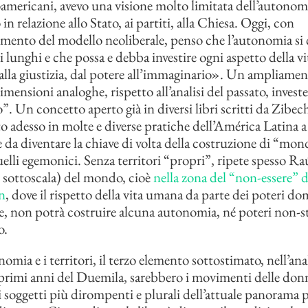
noamericani, avevo una visione molto limitata dell’autonom
in relazione allo Stato, ai partiti, alla Chiesa. Oggi, con
mento del modello neoliberale, penso che l’autonomia si 
 lunghi e che possa e debba investire ogni aspetto della vit
lla giustizia, dal potere all’immaginario». Un ampliamen
mensioni analoghe, rispetto all’analisi del passato, investe
o”. Un concetto aperto già in diversi libri scritti da Zibech
to adesso in molte e diverse pratiche dell’América Latina 
e da diventare la chiave di volta della costruzione di “mo
uelli egemonici. Senza territori “propri”, ripete spesso Raú
l sottoscala) del mondo, cioè
nella zona del “non-essere” d
n
, dove il rispetto della vita umana da parte dei poteri d
ile, non potrà costruire alcuna autonomia, né poteri non-st
o.
mia e i territori, il terzo elemento sottostimato, nell’anal
primi anni del Duemila, sarebbero i movimenti delle don
i soggetti più dirompenti e plurali dell’attuale panorama p