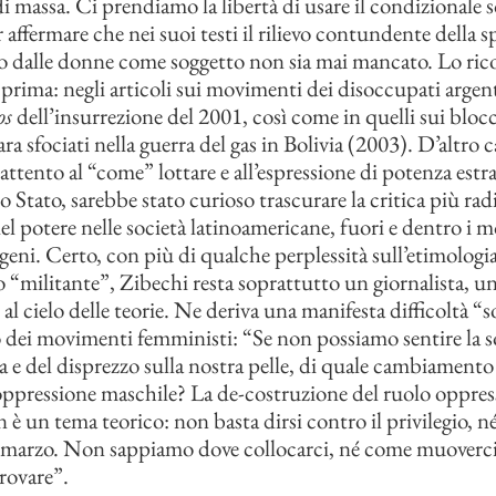
 massa. Ci prendiamo la libertà di usare il condizionale s
 affermare che nei suoi testi il rilievo contundente della sp
o dalle donne come soggetto non sia mai mancato. Lo ri
prima: negli articoli sui movimenti dei disoccupati argen
os
dell’insurrezione del 2001, così come in quelli sui bloc
ra sfociati nella guerra del gas in Bolivia (2003). D’altro 
 attento al “come” lottare e all’espressione di potenza estra
o Stato, sarebbe stato curioso trascurare la critica più radi
del potere nelle società latinoamericane, fuori e dentro i 
igeni. Certo, con più di qualche perplessità sull’etimologi
o “militante”, Zibechi resta soprattutto un giornalista, un
al cielo delle teorie. Ne deriva una manifesta difficoltà “s
 dei movimenti femministi: “Se non possiamo sentire la s
za e del disprezzo sulla nostra pelle, di quale cambiament
’oppressione maschile? La de-costruzione del ruolo oppres
 è un tema teorico: non basta dirsi contro il privilegio, né
’8 marzo. Non sappiamo dove collocarci, né come muoverc
ovare”.