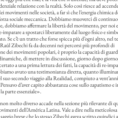
enziale relazione con la realtà. Solo così riesce ad accend
i movimenti nelle società, a far sì che l’energia chimica de
forza sociale meccanica. Dobbiamo muoverci di continuo
, dobbiamo affermare la libertà del movimento, per noi e 
e-imparare a spostarci liberamente dal luogo fisico e simbo
to. Se c’è un tratto che forse spicca più d’ogni altro, nel t
 Raúl Zibechi fa da decenni nei percorsi più profondi di
e dei movimenti popolari, è proprio la capacità di guarda
dinamiche, di mettere in discussione, giorno dopo giorno
rtato a una prima lettura dei fatti, la capacità di re-impa
bbiamo avuto una testimonianza diretta, quanto illuminan
l suo secondo viaggio alla Realidad, compiuto a vent’anni
Pensavo d’aver capito abbastanza cose sullo zapatismo e 
la parte essenziale».
non molto diverso accade nella sezione più rilevante di 
ovimenti dell’América Latina. Vale a dire nella meticolosa 
n saggio breve che lo stesso Zibechi aveva scritto quindici