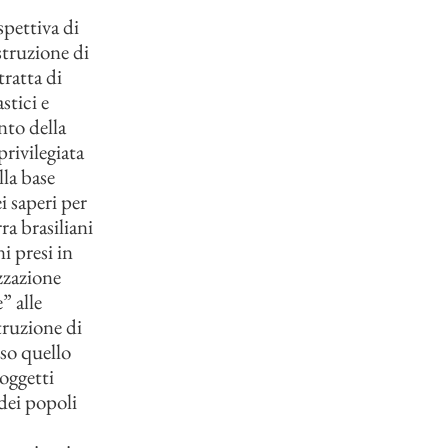
spettiva di
struzione di
tratta di
stici e
nto della
privilegiata
lla base
i saperi per
ra brasiliani
i presi in
izzazione
” alle
truzione di
sso quello
oggetti
dei popoli