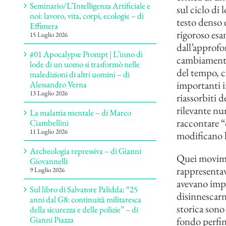
Seminario/L’Intelligenza Artificiale e
sul ciclo di 
noi: lavoro, vita, corpi, ecologie – di
testo denso 
Effimera
rigoroso esa
15 Luglio 2026
dall’approfo
#01 Apocalypse Prompt | L’inno di
cambiamento 
lode di un uomo si trasformò nelle
del tempo, c
maledizioni di altri uomini – di
importanti i
Alessandro Verna
13 Luglio 2026
riassorbiti 
rilevante num
La malattia mentale – di Marco
raccontare “
Ciambellini
11 Luglio 2026
modificano la
Archeologia repressiva – di Gianni
Quei movimen
Giovannelli
rappresentav
9 Luglio 2026
avevano impar
Sul libro di Salvatore Palidda: “25
disinnescarne
anni dal G8: continuità militaresca
storica sono
della sicurezza e delle polizie” – di
Gianni Piazza
fondo perfin