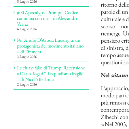
8 Luglio 2026
ritorno dello
parole di un 
#00 Apocalypse Prompt | Codice
culturale e d
cammina con me – di Alessandro
Verna
scorso – non
6 Luglio 2026
riemerge. Un
pensiero crit
Per Anubi D’Avossa Lussurgiu: un
protagonista del movimento italiano
di sinistra,
– di Effimera
tempo assuef
3 Luglio 2026
questioni so
Le chiavi false di Trump. Recensione
a Dario Togati “Il capitalismo fragile”
Nel
sótano
– di Nicolò Bellanca
2 Luglio 2026
L’approccio,
modo partico
più rimossi d
contemporane
Zibechi conti
«Nel 2003, q