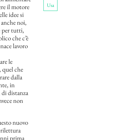
Usa
ere il motore
lle idee si
 anche noi,
per tutti,
lico che c’è
enace lavoro
re le
, quel che
rare dalla
te, in
 di distanza
invece non
questo nuovo
rilettura
 anni prima