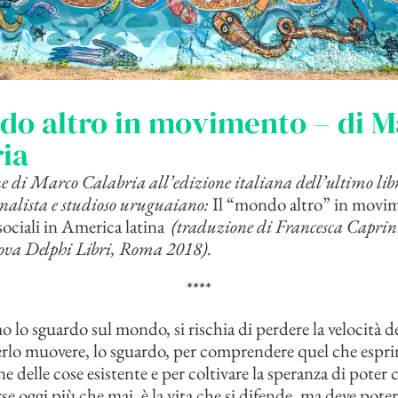
do altro in movimento – di 
ia
e di Marco Calabria all’edizione italiana dell’ultimo lib
rnalista e studioso uruguaiano:
Il “mondo altro” in movi
ciali in America latina
(traduzione di Francesca Caprin
Nova Delphi Libri, Roma 2018)
.
****
 lo sguardo sul mondo, si rischia di perdere la velocità de
rlo muovere, lo sguardo, per comprendere quel che espri
ine delle cose esistente e per coltivare la speranza di poter
se oggi più che mai, è la vita che si difende, ma deve pote