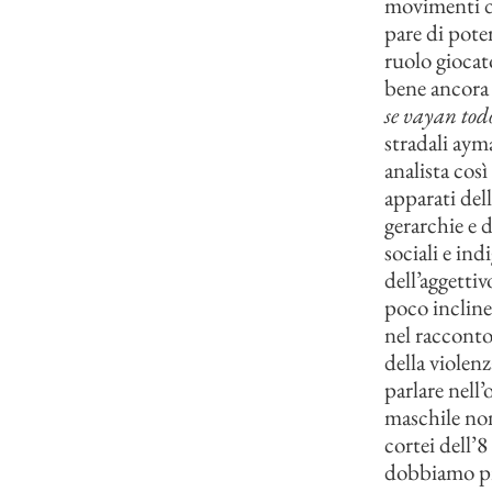
movimenti di
pare di poter
ruolo giocat
bene ancora 
se vayan tod
stradali ayma
analista così
apparati dell
gerarchie e 
sociali e ind
dell’aggettiv
poco incline 
nel racconto
della violen
parlare nell
maschile non
cortei dell
dobbiamo pr