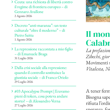
Ceuta: una richiesta di libertà contro
il regime di frontiera europeo – di
Gennaro Avallone
2 Agosto 2026
Decreto “anti-maranza”: un testo
culturale “oltre il moderno” – di
Il mon
Pietro Saitta
Calabr
1 Agosto 2026
La repressione raccontata a mio figlio
La prefazion
– di Emanuele Braga
Zibechi, gio
31 Luglio 2026
Movimenti so
Dalla crisi sociale alla repressione:
Vitalesta, 
quando il controllo sostituisce la
giustizia sociale – di Franco Oriolo
29 Luglio 2026
A tener fermo
#03 Apocalypse Prompt | Eravamo
pieni di token, cosa poteva andare
Bisogna sape
storto? – di Alessandro Verna
rifiuta l’ord
27 Luglio 2026
speranza, for