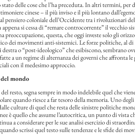
 stato delle cose che l’ha preceduta. In altri termini, per d
timoniere cinese – il più inviso e il più lontano dall’egem
al pensiero coloniale dell’Occidente tra i rivoluzionari de
 appena si cessa di “remare controcorrente” il vecchio si
a preoccupazione, questa, che oggi investe solo gli orizzon
ico dei movimenti anti-sistemici. Le forze politiche, al di 
 di destra o “post-ideologico” che esibiscono, sembrano o
atte a un regime di alternanza dei governi che affronta le
ciali con il medesimo approccio.
del mondo
 del resto, segna sempre in modo indelebile quel che vien
lare quando riesce a far tesoro della memoria. Uno degli
alle culture di quel che resta delle sinistre politiche mond
e è quello che assume l’autocritica, un punto di vista c
nua a considerare per le sue analisi esercizio di straordina
uando scrissi quel testo sulle tendenze e le sfide dei mo