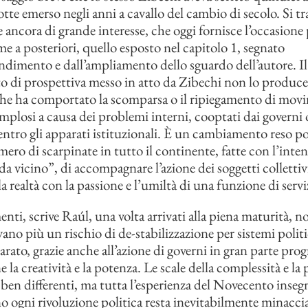
lotte emerso negli anni a cavallo del cambio di secolo. Si tr
e ancora di grande interesse, che oggi fornisce l’occasione
me a posteriori, quello esposto nel capitolo 1, segnato
ndimento e dall’ampliamento dello sguardo dell’autore. Il
di prospettiva messo in atto da Zibechi non lo produce s
he ha comportato la scomparsa o il ripiegamento di mov
mplosi a causa dei problemi interni, cooptati dai governi o
dentro gli apparati istituzionali. È un cambiamento reso po
ero di scarpinate in tutto il continente, fatte con l’inten
da vicino”, di accompagnare l’azione dei soggetti collettiv
 realtà con la passione e l’umiltà di una funzione di servi
ti, scrive Raúl, una volta arrivati alla piena maturità, n
ano più un rischio di de-stabilizzazione per sistemi politi
ato, grazie anche all’azione di governi in gran parte progr
 la creatività e la potenza. Le scale della complessità e la 
 ben differenti, ma tutta l’esperienza del Novecento inseg
o ogni rivoluzione politica resta inevitabilmente minaccia