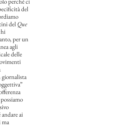
olo perché ci
ecificità del
cordiamo
tini del
Que
chi
canto, per un
nea agli
cale delle
movimenti
a
 giornalista
oggettiva”
offerenza
o possiamo
sivo
 andare ai
i ma