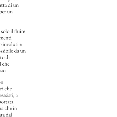
atta di un
 per un
olo il fluire
imenti
 involuti e
ssibile da un
to di
i che
zio.
on
ci che
essisti, a
portata
na che in
ta dal