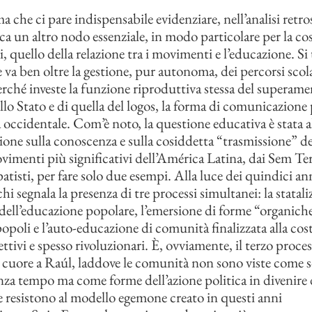
 che ci pare indispensabile evidenziare, nell’analisi retro
ca un altro nodo essenziale, in modo particolare per la co
 quello della relazione tra i movimenti e l’educazione. Si 
 va ben oltre la gestione, pur autonoma, dei percorsi scola
erché investe la funzione riproduttiva stessa del superame
llo Stato e di quella del logos, la forma di comunicazione 
a occidentale. Com’è noto, la questione educativa è stata a
zione sulla conoscenza e sulla cosiddetta “trasmissione” de
vimenti più significativi dell’América Latina, dai Sem Ter
apatisti, per fare solo due esempi. Alla luce dei quindici ann
i segnala la presenza di tre processi simultanei: la statal
dell’educazione popolare, l’emersione di forme “organiche
popoli e l’auto-educazione di comunità finalizzata alla cos
ettivi e spesso rivoluzionari. È, ovviamente, il terzo proce
a cuore a Raúl, laddove le comunità non sono viste come s
enza tempo ma come forme dell’azione politica in divenire 
e resistono al modello egemone creato in questi anni