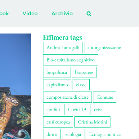
ook
Video
Archivio
Effimera tags
Andrea Fumagalli
autorganizzazione
Bio-capitalismo cognitivo
biopolitica
biopotere
capitalismo
classe
composizione di classe
Comune
confini
Covid-19
crisi
crisi europea
Cristina Morini
diritti
ecologia
Ecologia politica