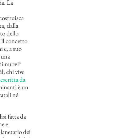
ia. La
costruisca
a, dalla
to dello
 il concetto
i e, a suo
a una
ndi nuovi”
l, chi vive
escritta da
ominanti è un
atali né
isi fatta da
ne e
lanetario dei