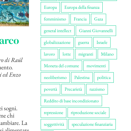
Europa
Europa della finanza
femminismo
Francia
Gaza
general intellect
Gianni Giovannelli
Marco
globalizzazione
guerra
Israele
lavoro
lotte
migranti
Milano
ro di Raúl
Moneta del comune
movimenti
mento.
i ed Enzo
neoliberismo
Palestina
politica
povertà
Precarietà
razzismo
Reddito di base incondizionato
i sogni.
repressione
riproduzione sociale
me chi
 cambiare. La
soggettività
speculazione finanziaria
rsi alimentare