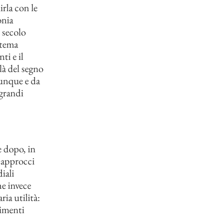
irla con le
onia
l secolo
stema
ti e il
là del segno
vunque e da
 grandi
e dopo, in
 approcci
iali
he invece
ria utilità:
vimenti