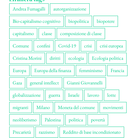
Andrea Fumagalli
autorganizzazione
Bio-capitalismo cognitivo
biopolitica
biopotere
capitalismo
classe
composizione di classe
Comune
confini
Covid-19
crisi
crisi europea
Cristina Morini
diritti
ecologia
Ecologia politica
Europa
Europa della finanza
femminismo
Francia
Gaza
general intellect
Gianni Giovannelli
globalizzazione
guerra
Israele
lavoro
lotte
migranti
Milano
Moneta del comune
movimenti
neoliberismo
Palestina
politica
povertà
Precarietà
razzismo
Reddito di base incondizionato