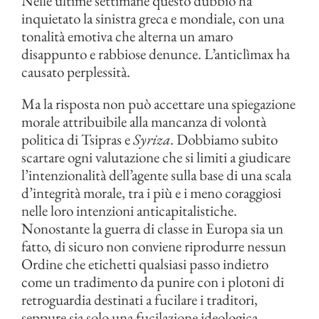
Nelle ultime settimane questo dubbio ha
inquietato la sinistra greca e mondiale, con una
tonalità emotiva che alterna un amaro
disappunto e rabbiose denunce. L’anticlìmax ha
causato perplessità.
Ma la risposta non può accettare una spiegazione
morale attribuibile alla mancanza di volontà
politica di Tsipras e
Syriza
. Dobbiamo subito
scartare ogni valutazione che si limiti a giudicare
l’intenzionalità dell’agente sulla base di una scala
d’integrità morale, tra i più e i meno coraggiosi
nelle loro intenzioni anticapitalistiche.
Nonostante la guerra di classe in Europa sia un
fatto, di sicuro non conviene riprodurre nessun
Ordine che etichetti qualsiasi passo indietro
come un tradimento da punire con i plotoni di
retroguardia destinati a fucilare i traditori,
seppure sia solo una fucilazione ideologica.