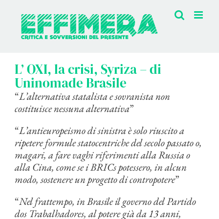
Salta
al
contenuto
L’ OXI, la crisi, Syriza – di
Uninomade Brasile
“
L’alternativa statalista e sovranista non
costituisce nessuna alternativa
”
“
L’antieuropeismo di sinistra è solo riuscito a
ripetere formule statocentriche del secolo passato o,
magari, a fare vaghi riferimenti alla Russia o
alla Cina, come se i BRICs potessero, in alcun
modo, sostenere un progetto di contropotere
”
“
Nel frattempo, in Brasile il governo del Partido
dos Trabalhadores, al potere già da 13 anni,