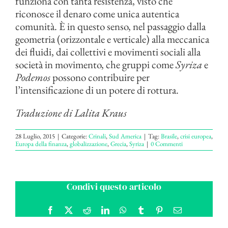
funziona con tanta resistenza, visto che
riconosce il denaro come unica autentica
comunità. È in questo senso, nel passaggio dalla
geometria (orizzontale e verticale) alla meccanica
dei fluidi, dai collettivi e movimenti sociali alla
società in movimento, che gruppi come
Syriza
e
Podemos
possono contribuire per
l’intensificazione di un potere di rottura.
Traduzione di Lalita Kraus
28 Luglio, 2015
|
Categorie:
Crinali
,
Sud America
|
Tag:
Brasile
,
crisi europea
,
Europa della finanza
,
globalizzazione
,
Grecia
,
Syriza
|
0 Commenti
Condivi questo articolo
Facebook
X
Reddit
LinkedIn
WhatsApp
Tumblr
Pinterest
Email