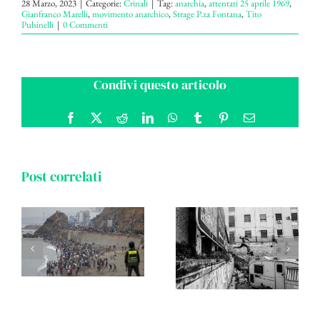
28 Marzo, 2023
|
Categorie:
Crinali
|
Tag:
anarchia
,
attentati 25 aprile 1969
,
Gianfranco Marelli
,
movimento anarchico
,
Strage P.za Fontana
,
Tito
Pulsinelli
|
0 Commenti
Condivi questo articolo
Facebook
X
Reddit
LinkedIn
WhatsApp
Tumblr
Pinterest
Email
Post correlati