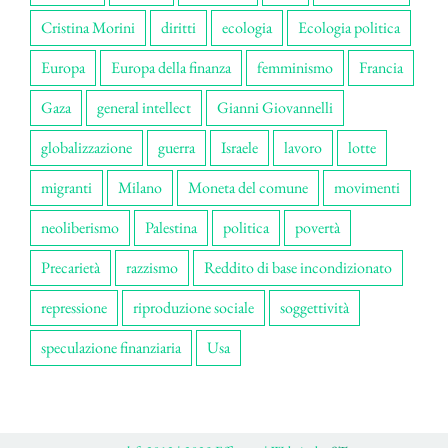
Cristina Morini
diritti
ecologia
Ecologia politica
Europa
Europa della finanza
femminismo
Francia
Gaza
general intellect
Gianni Giovannelli
globalizzazione
guerra
Israele
lavoro
lotte
migranti
Milano
Moneta del comune
movimenti
neoliberismo
Palestina
politica
povertà
Precarietà
razzismo
Reddito di base incondizionato
repressione
riproduzione sociale
soggettività
speculazione finanziaria
Usa