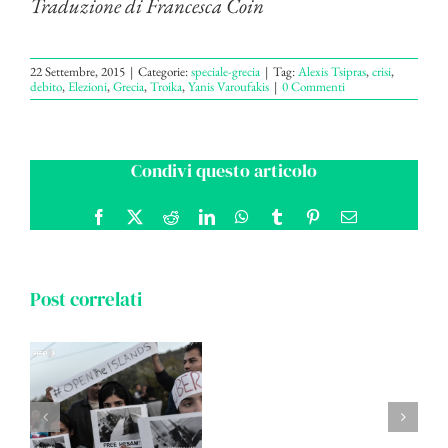
Traduzione di Francesca Coin
22 Settembre, 2015
|
Categorie:
speciale-grecia
|
Tag:
Alexis Tsipras
,
crisi
,
debito
,
Elezioni
,
Grecia
,
Troika
,
Yanis Varoufakis
|
0 Commenti
Condivi questo articolo
Facebook
X
Reddit
LinkedIn
WhatsApp
Tumblr
Pinterest
Email
Post correlati