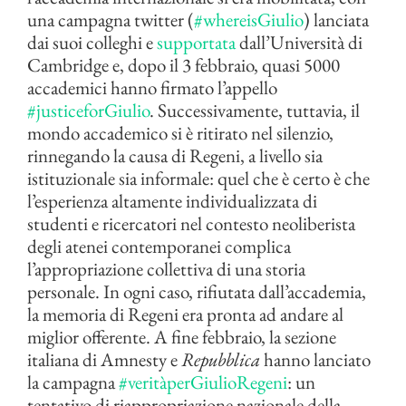
una campagna twitter (
#whereisGiulio
) lanciata
dai suoi colleghi e
supportata
dall’Università di
Cambridge e, dopo il 3 febbraio, quasi 5000
accademici hanno firmato l’appello
#justiceforGiulio
. Successivamente, tuttavia, il
mondo accademico si è ritirato nel silenzio,
rinnegando la causa di Regeni, a livello sia
istituzionale sia informale: quel che è certo è che
l’esperienza altamente individualizzata di
studenti e ricercatori nel contesto neoliberista
degli atenei contemporanei complica
l’appropriazione collettiva di una storia
personale. In ogni caso, rifiutata dall’accademia,
la memoria di Regeni era pronta ad andare al
miglior offerente. A fine febbraio, la sezione
italiana di Amnesty e
Repubblica
hanno lanciato
la campagna
#veritàperGiulioRegeni
: un
tentativo di riappropriazione nazionale della