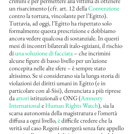
crimini e per permettere alla vittima di ottenere
un risarcimento (cfr. art. 12 della
Convenzione
contro la tortura, vincolante per l’Egitto).
Tuttavia, ad oggi, l’Egitto ha rispettato solo
formalmente questa prescrizione e dobbiamo
ancora vedere qualcosa di sostanziale. In questi
mesi di incontri bilaterali italo-egiziani, il rischio
di
una soluzione di facciata
– che incrimini
alcune figure di basso livello per un’azione
concepita nelle alte sfere – è sempre stato
altissimo. Se si considerano sia la lunga storia di
violazioni dei diritti umani in Egitto (e in
particolare con al-Sisi), denunciata a più riprese
da
attori
istituzionali e ONG (
Amnesty
International
e
Human Rights Watch
), sia la
scarsa autonomia della magistratura e l’omertà
diffusa a ogni livello,
è
difficile credere che la
verità sul caso Regeni emergerà senza fare appello