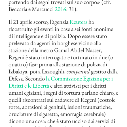
partendo dai segni trovati sul suo corpo» (cfr.
Beccaria e Marcucci
2016
: 31).
Il 21 aprile scorso, l’agenzia
Reuters
ha
ricostruito gli eventi in base a sei fonti anonime
di intelligence e di polizia. Dopo essere stato
prelevato da agenti in borghese vicino alla
stazione della metro Gamal Abdel Nasser,
Regeni è stato interrogato e torturato in due (o
quattro) fasi: prima alla stazione di polizia di
Izbakiya, poi a Lazoughli,
compound
gestito dalla
Difesa. Secondo
la Commissione Egiziana per i
Diritti e le Libertà
e altri attivisti per i diritti
umani egiziani, i segni di tortura parlano chiaro, e
quelli riscontrati sul cadavere di Regeni (costole
rotte, abrasioni ai genitali, lesioni traumatiche,
bruciature di sigaretta, emorragia cerebrale)
dicono una cosa: che è stato ucciso dai servizi di