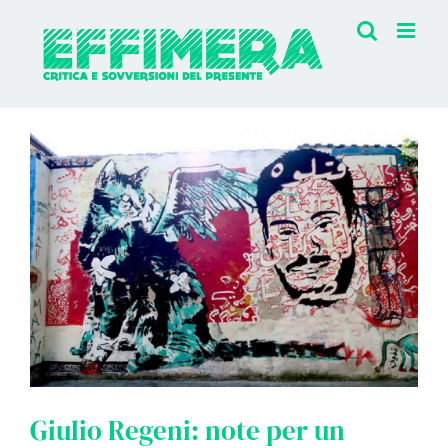
Salta
al
contenuto
Ingrandisci
immagine
Giulio Regeni: note per un