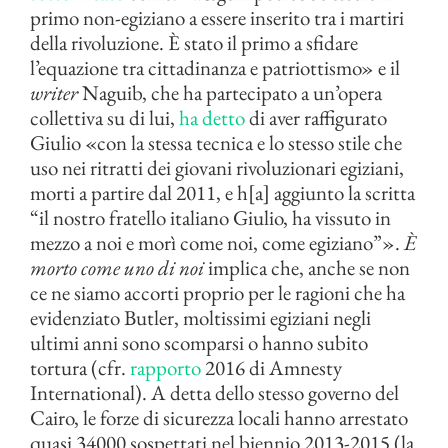
primo non-egiziano a essere inserito tra i martiri
della rivoluzione. È stato il primo a sfidare
l’equazione tra cittadinanza e patriottismo» e il
writer
Naguib, che ha partecipato a un’opera
collettiva su di lui,
ha detto
di aver raffigurato
Giulio «con la stessa tecnica e lo stesso stile che
uso nei ritratti dei giovani rivoluzionari egiziani,
morti a partire dal 2011, e h[a] aggiunto la scritta
“il nostro fratello italiano Giulio, ha vissuto in
mezzo a noi e morì come noi, come egiziano”».
È
morto come uno di noi
implica che, anche se non
ce ne siamo accorti proprio per le ragioni che ha
evidenziato Butler, moltissimi egiziani negli
ultimi anni sono scomparsi o hanno subito
tortura (cfr.
rapporto
2016 di Amnesty
International). A detta dello stesso governo del
Cairo, le forze di sicurezza locali hanno arrestato
quasi 34000 sospettati nel biennio 2013-2015 (la