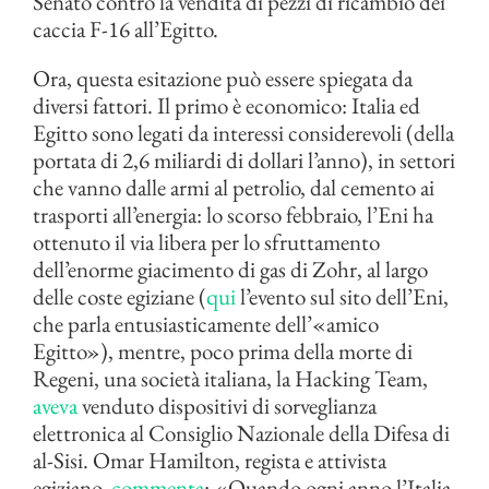
Senato contro la vendita di pezzi di ricambio dei
caccia F-16 all’Egitto.
Ora, questa esitazione può essere spiegata da
diversi fattori. Il primo è economico: Italia ed
Egitto sono legati da interessi considerevoli (della
portata di 2,6 miliardi di dollari l’anno), in settori
che vanno dalle armi al petrolio, dal cemento ai
trasporti all’energia: lo scorso febbraio, l’Eni ha
ottenuto il via libera per lo sfruttamento
dell’enorme giacimento di gas di Zohr, al largo
delle coste egiziane (
qui
l’evento sul sito dell’Eni,
che parla entusiasticamente dell’«amico
Egitto»), mentre, poco prima della morte di
Regeni, una società italiana, la Hacking Team,
aveva
venduto dispositivi di sorveglianza
elettronica al Consiglio Nazionale della Difesa di
al-Sisi. Omar Hamilton, regista e attivista
egiziano,
commenta
: «Quando ogni anno l’Italia