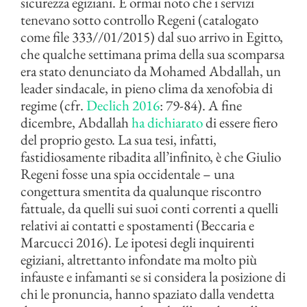
sicurezza egiziani. È ormai noto che i servizi
tenevano sotto controllo Regeni (catalogato
come file 333//01/2015) dal suo arrivo in Egitto,
che qualche settimana prima della sua scomparsa
era stato denunciato da Mohamed Abdallah, un
leader sindacale, in pieno clima da xenofobia di
regime (cfr.
Declich 2016
: 79-84). A fine
dicembre, Abdallah
ha dichiarato
di essere fiero
del proprio gesto. La sua tesi, infatti,
fastidiosamente ribadita all’infinito, è che Giulio
Regeni fosse una spia occidentale – una
congettura smentita da qualunque riscontro
fattuale, da quelli sui suoi conti correnti a quelli
relativi ai contatti e spostamenti (Beccaria e
Marcucci 2016). Le ipotesi degli inquirenti
egiziani, altrettanto infondate ma molto più
infauste e infamanti se si considera la posizione di
chi le pronuncia, hanno spaziato dalla vendetta