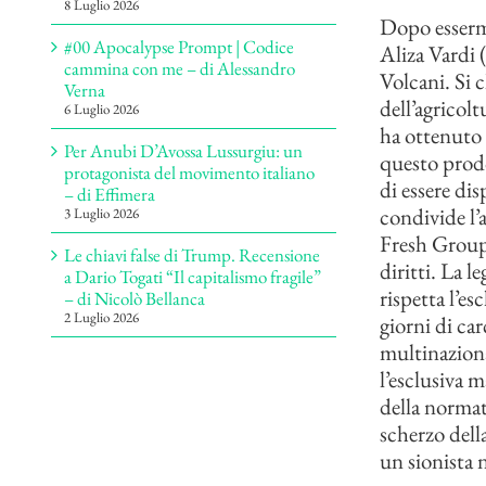
8 Luglio 2026
Dopo essermi
#00 Apocalypse Prompt | Codice
Aliza Vardi
cammina con me – di Alessandro
Volcani. Si
Verna
dell’agricol
6 Luglio 2026
ha ottenuto 
Per Anubi D’Avossa Lussurgiu: un
questo prodo
protagonista del movimento italiano
di essere dis
– di Effimera
condivide l’
3 Luglio 2026
Fresh Group)
Le chiavi false di Trump. Recensione
diritti. La l
a Dario Togati “Il capitalismo fragile”
rispetta l’e
– di Nicolò Bellanca
2 Luglio 2026
giorni di ca
multinaziona
l’esclusiva 
della normat
scherzo della
un sionista 