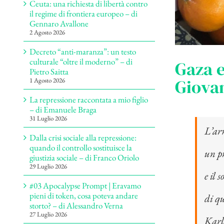
Ceuta: una richiesta di libertà contro
il regime di frontiera europeo – di
Gennaro Avallone
2 Agosto 2026
Decreto “anti-maranza”: un testo
culturale “oltre il moderno” – di
Gaza e
Pietro Saitta
Giovan
1 Agosto 2026
La repressione raccontata a mio figlio
– di Emanuele Braga
31 Luglio 2026
L’ar
Dalla crisi sociale alla repressione:
quando il controllo sostituisce la
un pr
giustizia sociale – di Franco Oriolo
29 Luglio 2026
e il 
#03 Apocalypse Prompt | Eravamo
pieni di token, cosa poteva andare
di qu
storto? – di Alessandro Verna
27 Luglio 2026
Karl