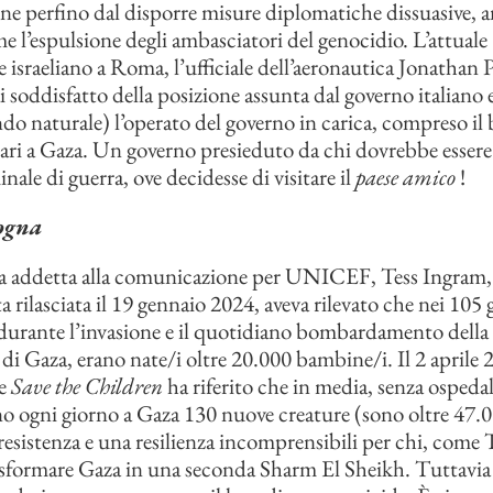
e perfino dal disporre misure diplomatiche dissuasive, 
 l’espulsione degli ambasciatori del genocidio. L’attuale
 israeliano a Roma, l’ufficiale dell’aeronautica Jonathan P
i soddisfatto della posizione assunta dal governo italiano 
do naturale) l’operato del governo in carica, compreso il 
ari a Gaza. Un governo presieduto da chi dovrebbe essere 
ale di guerra, ove decidesse di visitare il
paese amico
!
ogna
sta addetta alla comunicazione per UNICEF, Tess Ingram,
ta rilasciata il 19 gennaio 2024, aveva rilevato che nei 105 
durante l’invasione e il quotidiano bombardamento della
a di Gaza, erano nate/i oltre 20.000 bambine/i. Il 2 aprile
ne
Save the Children
ha riferito che in media, senza ospedal
no ogni giorno a Gaza 130 nuove creature (sono oltre 47.
esistenza e una resilienza incomprensibili per chi, come
sformare Gaza in una seconda Sharm El Sheikh. Tuttavia i