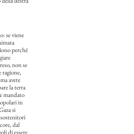
 della destra
o: se viene
nimata
ciono perché
giare
reso, non se
e ragione,
 ma avete
are la terra
ere mandato
opolari in
Gaza si
 sostenitori
core, dal
li di essere