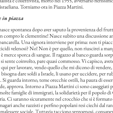
lista e collettivista, morto nel 1955, avversario fierissimo
 israeliana. Torniamo ora in Piazza Martini.
e in piazza
nasce spontanea dopo aver saputo la provenienza del frutt
on compro le clementine! Nasce subito una discussione a
 bancarella. Una signora interviene per prima: non ti piac
sticidi velenosi? No! Non è per quello, non riuscirei a man
è merce sporca di sangue. Il ragazzo al banco guarda sorp
, si sente coinvolto, pare quasi commosso. Vi capisco, avet
o qui per lavorare, vendo quello che mi dicono di vendere,
bisogna dare soldi a Israele, li usano per uccidere, per rub
i. Si guarda intorno, teme orecchie ostili, ha paura di ess
ride, approva. Intorno a Piazza Martini ci sono caseggiati p
olte famiglie di immigrati, la solidarietà per il popolo di 
’aria. Ci saranno sicuramente nel crocchio che si è formato
 magari anche razzisti e perfino popolani resi ciechi dal ran
 malessere sociale. Tuttavia tacciono vergognosi, consapevo