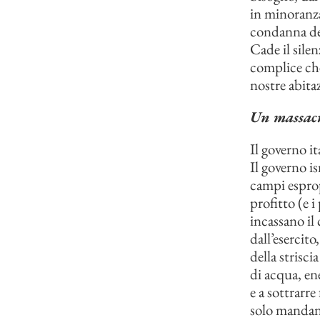
in minoranza
condanna del
Cade il silen
complice che
nostre abitaz
Un massacr
Il governo i
Il governo is
campi espropr
profitto (e i
incassano il 
dall’esercit
della strisci
di acqua, en
e a sottrarre
solo mandano