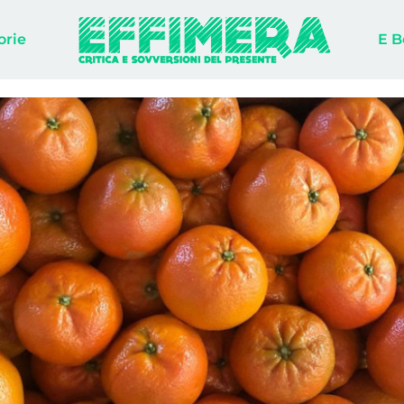
orie
E B