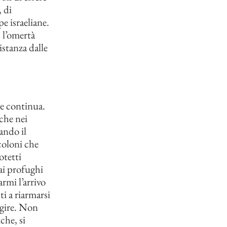
 di
e israeliane.
, l’omertà
stanza dalle
ge continua.
nche nei
ando il
 coloni che
otetti
 ai profughi
armi l’arrivo
i a riarmarsi
eagire. Non
che, si