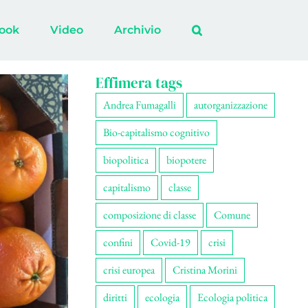
ook
Video
Archivio
Effimera tags
Andrea Fumagalli
autorganizzazione
Bio-capitalismo cognitivo
biopolitica
biopotere
capitalismo
classe
composizione di classe
Comune
confini
Covid-19
crisi
crisi europea
Cristina Morini
diritti
ecologia
Ecologia politica