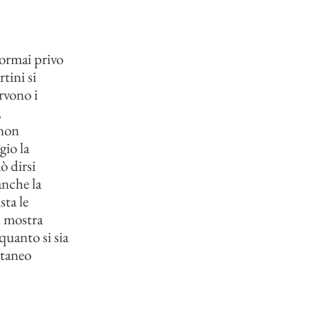
 ormai privo
tini si
rvono i
,
 non
gio la
ò dirsi
anche la
sta le
n mostra
quanto si sia
ntaneo