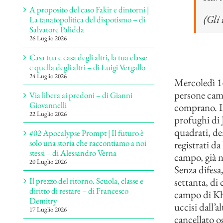
A proposito del caso Fakir e dintorni |
(Gli
La tanatopolitica del dispotismo – di
Salvatore Palidda
26 Luglio 2026
Casa tua e casa degli altri, la tua classe
e quella degli altri – di Luigi Vergallo
24 Luglio 2026
Mercoledì 14
persone camm
Via libera ai predoni – di Gianni
Giovannelli
comprano. In
22 Luglio 2026
profughi di J
quadrati, de
#02 Apocalypse Prompt | Il futuro è
solo una storia che raccontiamo a noi
registrati d
stessi – di Alessandro Verna
campo, già ne
20 Luglio 2026
Senza difesa
settanta, di 
Il prezzo del ritorno. Scuola, classe e
diritto di restare – di Francesco
campo di Kha
Demitry
uccisi dall’al
17 Luglio 2026
cancellato o