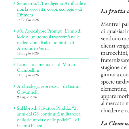
Seminario/L’Intelligenza Artificiale e
noi: lavoro, vita, corpi, ecologie – di
La frutta 
Effimera
15 Luglio 2026
Mentre i pal
di qualsiasi 
#01 Apocalypse Prompt | L’inno di
lode di un uomo si trasformò nelle
vendono molt
maledizioni di altri uomini – di
clienti veng
Alessandro Verna
marocchini, 
13 Luglio 2026
fraternizzar
La malattia mentale – di Marco
stagione dei
Ciambellini
giunta a con
11 Luglio 2026
specie tardiv
Archeologia repressiva – di Gianni
clementine, 
Giovannelli
appare morbid
9 Luglio 2026
al mercato m
Sul libro di Salvatore Palidda: “25
chiedere e co
anni dal G8: continuità militaresca
della sicurezza e delle polizie” – di
La Clemen
Gianni Piazza