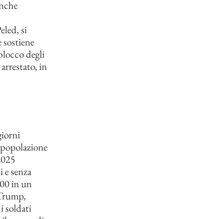
anche
eled, si
e sostiene
blocco degli
arrestato, in
giorni
 popolazione
 2025
i e senza
000 in un
 Trump,
 soldati