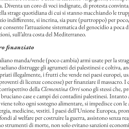
. Diventa un coro di voci indignate, di protesta convinta,
la strage quotidiana di cui si stanno macchiando le trupp
zio indifferente, si incrina, sia pure (purtroppo) per poco
 consente l’attuazione sistematica del genocidio a poca di
ioni, sull’altra costa del Mediterraneo.
o finanziato
taliano manda/vende (poco cambia) armi usate per la stra
raeliano distrugge gli agrumeti dei palestinesi e coltiva, a
iati illegalmente, i frutti che vende nei paesi europei, us
 proventi di licenze concesse) per finanziare il massacro. I
corrispettivo della
Clementina Orri
sono gli stessi che, pr
o, bruciano case e campi dei contadini palestinesi. Intanto
a viene tolto ogni sostegno alimentare, si impedisce con le 
ergia, medicine, vestiti. I paesi dell’Unione Europea, pront
 fondi al welfare per costruire la guerra, assistono senza r
 strumenti di morte, non solo evitano sanzioni economi