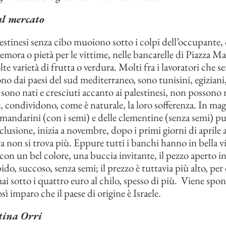
al mercato
estinesi senza cibo muoiono sotto i colpi dell’occupante,
remora o pietà per le vittime, nelle bancarelle di Piazza Mar
e varietà di frutta o verdura. Molti fra i lavoratori che se
ono dai paesi del sud mediterraneo, sono tunisini, egiziani
sono nati e cresciuti accanto ai palestinesi, non possono
e, condividono, come è naturale, la loro sofferenza. In mag
 mandarini (con i semi) e delle clementine (senza semi) pu
clusione, inizia a novembre, dopo i primi giorni di aprile 
a non si trova più. Eppure tutti i banchi hanno in bella vi
con un bel colore, una buccia invitante, il pezzo aperto i
o, succoso, senza semi; il prezzo è tuttavia più alto, per 
ai sotto i quattro euro al chilo, spesso di più. Viene spo
sì imparo che il paese di origine è Israele.
tina Orri