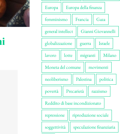
Europa
Europa della finanza
femminismo
Francia
Gaza
general intellect
Gianni Giovannelli
ni
globalizzazione
guerra
Israele
lavoro
lotte
migranti
Milano
Moneta del comune
movimenti
neoliberismo
Palestina
politica
povertà
Precarietà
razzismo
Reddito di base incondizionato
repressione
riproduzione sociale
soggettività
speculazione finanziaria