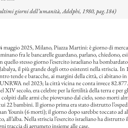
 ultimi giorni dell’umanità, Adelphi, 1980, pag.184)
 maggio 2025, Milano, Piazza Martini: è giorno di mercat
inano fra le bancarelle guardano, parlano, chiedono, esit
 quello stesso giorno l’esercito israeliano ha bombardato
abalya, il più grande degli otto esistenti nella striscia. In
ntro tende e baracche, ai margini della città, ci abitano i
a UNRWA nel 2023; la città vicina ne conta invece 82.877. 
l XIV secolo, era celebre per la fertilità della terra e per g
, colpiti dalle armi che piovevano dal cielo, sono morti al
cui 22 bambini. Il giorno prima era stato distrutto l’osped
n Younis (6 morti); il giorno dopo sarebbe toccato ad al
to, all’alba. Nella striscia l’esercito israeliano ha distrutto i
gni traccia di agrumeto insieme alle case.