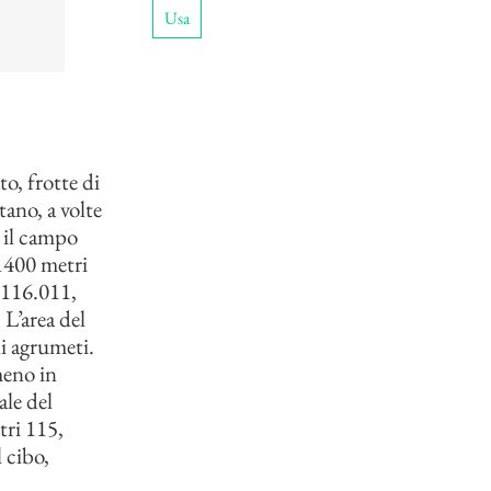
Usa
o, frotte di
ano, a volte
 il campo
 1400 metri
n 116.011,
L’area del
li agrumeti.
meno in
ale del
tri 115,
l cibo,