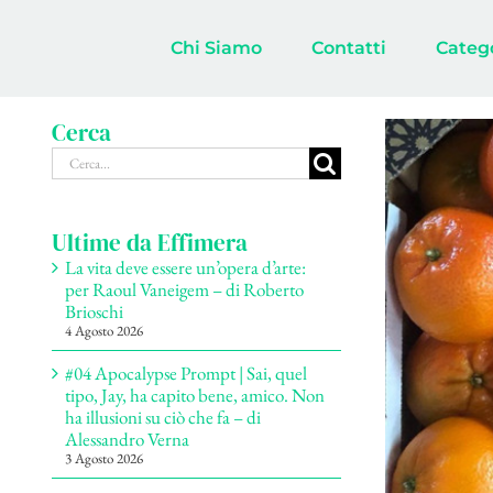
Salta
al
Chi Siamo
Contatti
Categ
contenuto
Cerca
Ingrandisci
Cerca
immagine
per:
Ultime da Effimera
La vita deve essere un’opera d’arte:
per Raoul Vaneigem – di Roberto
Brioschi
4 Agosto 2026
#04 Apocalypse Prompt | Sai, quel
tipo, Jay, ha capito bene, amico. Non
ha illusioni su ciò che fa – di
Alessandro Verna
3 Agosto 2026