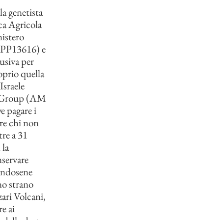
la genetista
rca Agricola
istero
 (PP13616) e
usiva per
oprio quella
Israele
on Group (AM
e pagare i
ere chi non
tre a 31
 la
nservare
iandosene
no strano
zari Volcani,
e ai