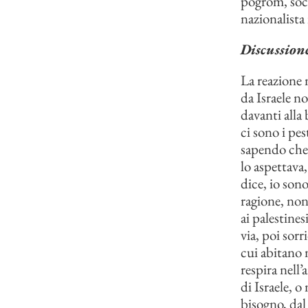
pogrom, socia
nazionalista
Discussion
La reazione 
da Israele n
davanti alla
ci sono i pe
sapendo che 
lo aspettava
dice, io son
ragione, non 
ai palestines
via, poi sor
cui abitano m
respira nell
di Israele, o
bisogno, dal