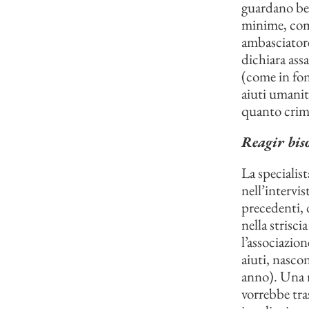
guardano ben
minime, come
ambasciatore
dichiara assa
(come in fon
aiuti umanit
quanto crimin
Reagir bis
La speciali
nell’intervis
precedenti, 
nella strisci
l’associazio
aiuti, nasco
anno). Una r
vorrebbe tra