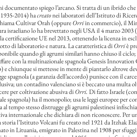
 documentato spiego l’arcano. Si tratta di un ibrido che 
 (1935-2014) ha
creato
nei laboratori dell’Istituto di Rice
 chiama Cultivar Orah (oppure
Orri
in commercio), il Min
tura israeliano lo ha brevettato negli USA il 4 marzo 2003
la certificazione UE nel 2013, ottenendo la licenza in escl
tto di laboratorio e natura. La caratteristica di
Orri
è pr
ponibile quando gli agrumi similari hanno chiuso il ciclo; 
affare con la multinazionale spagnola Genesis Innovati
 e chiunque si mettesse in mente di piantarlo altrove dev
egge spagnola (a garanzia dell’accordo) punisce con il carc
sclusiva; un contadino valenciano si è beccato una multa ol
rcere per coltivazione abusiva di
Orri.
Di fatto Israele (con
le spagnola) ha il monopolio; usa le leggi europee per co
ma al tempo stesso distrugge gli agrumi palestinesi infisch
iva internazionale che dichiara di non riconoscere. Per u
 storia l’Istituto Volcani fu creato nel 1921 da Itzhak Ela
nato in Lituania, emigrato in Palestina nel 1908 per sfuggir