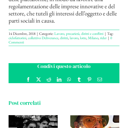
regolamentazione delle imprese innovative e del
settore, che tuteli gli interessi dell’oggetto e delle
parti sociali in causa.
14 Dicembre, 2018
|
Categorie:
Lavoro, precarietà, diritti e conflitti
|
Tag:
ciclofattorini
,
collettivo Deliverance
,
diritti
,
lavoro
,
lotte
,
Milano
,
rider
|
0
Commenti
Condivi questo articolo
Facebook
X
Reddit
LinkedIn
WhatsApp
Tumblr
Pinterest
Email
Post correlati