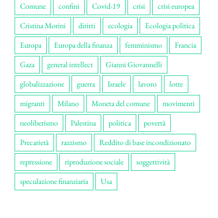
Comune
confini
Covid-19
crisi
crisi europea
Cristina Morini
diritti
ecologia
Ecologia politica
Europa
Europa della finanza
femminismo
Francia
Gaza
general intellect
Gianni Giovannelli
globalizzazione
guerra
Israele
lavoro
lotte
migranti
Milano
Moneta del comune
movimenti
neoliberismo
Palestina
politica
povertà
Precarietà
razzismo
Reddito di base incondizionato
repressione
riproduzione sociale
soggettività
speculazione finanziaria
Usa