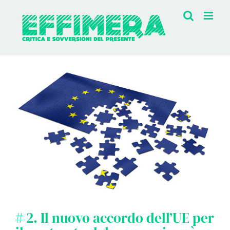
Salta
al
contenuto
Ingrandisci
immagine
# 2. Il nuovo accordo dell’UE per