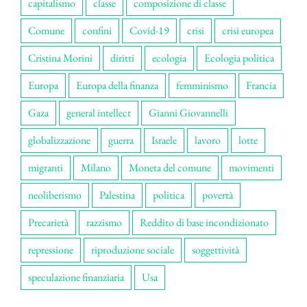
capitalismo
classe
composizione di classe
Comune
confini
Covid-19
crisi
crisi europea
Cristina Morini
diritti
ecologia
Ecologia politica
Europa
Europa della finanza
femminismo
Francia
Gaza
general intellect
Gianni Giovannelli
globalizzazione
guerra
Israele
lavoro
lotte
migranti
Milano
Moneta del comune
movimenti
neoliberismo
Palestina
politica
povertà
Precarietà
razzismo
Reddito di base incondizionato
repressione
riproduzione sociale
soggettività
speculazione finanziaria
Usa