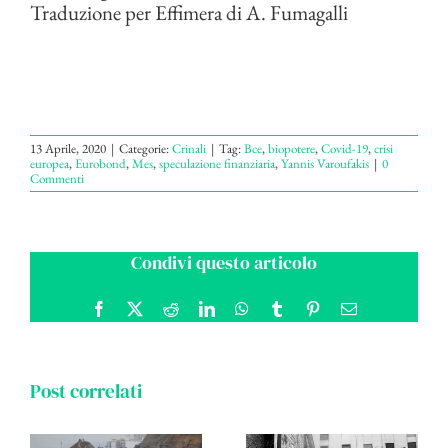
Traduzione per Effimera di A. Fumagalli
13 Aprile, 2020
|
Categorie:
Crinali
|
Tag:
Bce
,
biopotere
,
Covid-19
,
crisi
europea
,
Eurobond
,
Mes
,
speculazione finanziaria
,
Yannis Varoufakis
|
0
Commenti
Condivi questo articolo
Facebook
X
Reddit
LinkedIn
WhatsApp
Tumblr
Pinterest
Email
Post correlati