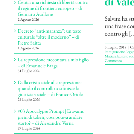
di Val
Ceuta: una richiesta di libertà contro
il regime di frontiera europeo – di
Gennaro Avallone
Salvini ha 
2 Agosto 2026
una frase co
Decreto “anti-maranza”: un testo
contro gli [..
culturale “oltre il moderno” – di
Pietro Saitta
5 Luglio, 2018
|
Ca
1 Agosto 2026
immigrazione
,
legge
Mattarella
,
stato soc
La repressione raccontata a mio figlio
Commento
– di Emanuele Braga
31 Luglio 2026
Dalla crisi sociale alla repressione:
quando il controllo sostituisce la
giustizia sociale – di Franco Oriolo
29 Luglio 2026
#03 Apocalypse Prompt | Eravamo
pieni di token, cosa poteva andare
storto? – di Alessandro Verna
27 Luglio 2026