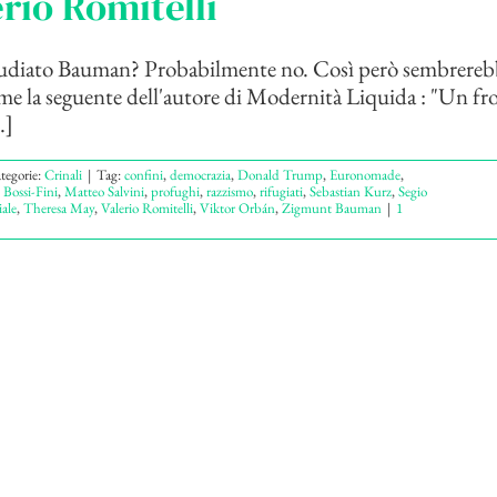
erio Romitelli
studiato Bauman? Probabilmente no. Così però sembrereb
me la seguente dell'autore di Modernità Liquida : "Un fr
.]
tegorie:
Crinali
|
Tag:
confini
,
democrazia
,
Donald Trump
,
Euronomade
,
 Bossi-Fini
,
Matteo Salvini
,
profughi
,
razzismo
,
rifugiati
,
Sebastian Kurz
,
Segio
iale
,
Theresa May
,
Valerio Romitelli
,
Viktor Orbán
,
Zigmunt Bauman
|
1