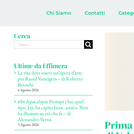
Salta
al
Chi Siamo
Contatti
Categ
contenuto
Cerca
Cerca
per:
Ultime da Effimera
La vita deve essere un’opera d’arte:
per Raoul Vaneigem – di Roberto
Brioschi
4 Agosto 2026
#04 Apocalypse Prompt | Sai, quel
tipo, Jay, ha capito bene, amico. Non
ha illusioni su ciò che fa – di
Alessandro Verna
Prima 
3 Agosto 2026