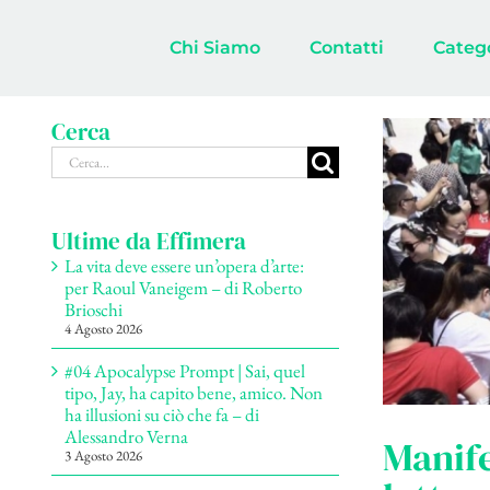
Salta
al
Chi Siamo
Contatti
Categ
contenuto
Cerca
Cerca
per:
Ultime da Effimera
La vita deve essere un’opera d’arte:
per Raoul Vaneigem – di Roberto
Brioschi
4 Agosto 2026
#04 Apocalypse Prompt | Sai, quel
tipo, Jay, ha capito bene, amico. Non
ha illusioni su ciò che fa – di
Alessandro Verna
Manife
3 Agosto 2026