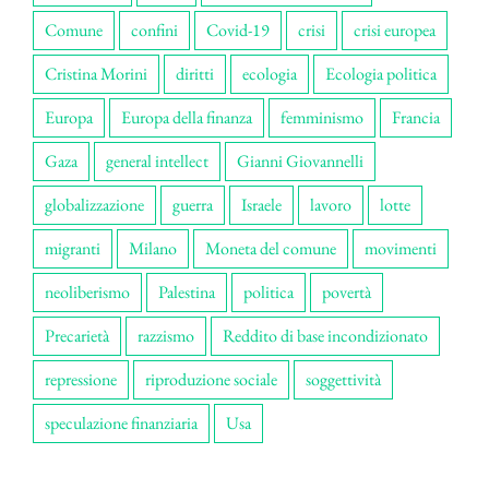
Comune
confini
Covid-19
crisi
crisi europea
Cristina Morini
diritti
ecologia
Ecologia politica
Europa
Europa della finanza
femminismo
Francia
Gaza
general intellect
Gianni Giovannelli
globalizzazione
guerra
Israele
lavoro
lotte
migranti
Milano
Moneta del comune
movimenti
neoliberismo
Palestina
politica
povertà
Precarietà
razzismo
Reddito di base incondizionato
repressione
riproduzione sociale
soggettività
speculazione finanziaria
Usa