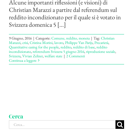
Alcune importanti riflessioni (e visioni) di
Christian Marazzi a partire dal referendum sul
reddito incondizionato per il quale si è votato in
Svizzera domenica 5 [...]
9 Giugno, 2016
|
Categorie:
Comune, reddito, moneta
|
Tag:
Christian
Marazzi
,
crisi
,
Cristina Morini
,
lavoro
,
Philippe Van Parijs
,
Precarietà
,
Quantitative easing for the people
,
reddito
,
reddito di base
,
reddito
incondizionato
,
referendum Svizzera 5 giugno 2016
,
riproduzione sociale
,
Svizzera
,
Vivian Zelizer
,
welfare state
|
2 Commenti
Continua a leggere
Cerca
Cerca
per: