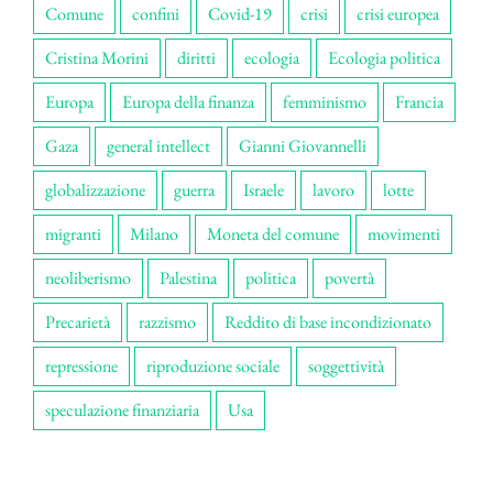
Comune
confini
Covid-19
crisi
crisi europea
Cristina Morini
diritti
ecologia
Ecologia politica
Europa
Europa della finanza
femminismo
Francia
Gaza
general intellect
Gianni Giovannelli
globalizzazione
guerra
Israele
lavoro
lotte
migranti
Milano
Moneta del comune
movimenti
neoliberismo
Palestina
politica
povertà
Precarietà
razzismo
Reddito di base incondizionato
repressione
riproduzione sociale
soggettività
speculazione finanziaria
Usa