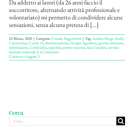
Da addetto ai lavori (da 26 anni faccio il
soccorritore, alternando attività professionale e
volontariato) mi permetto di condividere alcune
sensazioni, senza alcuna pretesa di [...]
22 Marzo, 2020
|
Categorie:
Crinali
,
Soggettività
|
Tag:
Andrea Perego Andy
,
Coronavirus
,
Covid-19
,
disinformazione
,
Giorgio Agamben
,
guerra
,
infezione
,
informazione
,
Lombardia
,
ospedali
,
pronto soccorso
,
Sara Gandini
,
servizio
sanitario nazionale
|
6 Commenti
Continua a leggere
Cerca
Cerca
per: