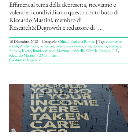
Effimera al tema della decrescita, riceviamo e
volentieri condividiamo questo contributo di
Riccardo Mastini, membro di
Research&Degrowth e redattore di [...]
10 Dicembre, 2018
|
Categorie:
Crinali
,
Ecologia Politica
|
Tag:
alternative
sociali
,
André Gorz
,
benessere
,
crescita economica
,
crisi
,
decrescita
,
ecologia
,
Europa
,
lavoro
,
limiti ecologici
,
Movimento5Stelle
,
Oltre la Crescita
,
PIL
,
Riccardo Mastini
|
2 Commenti
Continua a leggere