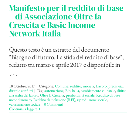
Manifesto per il reddito di base
– di Associazione Oltre la
Crescita e Basic Income
Network Italia
Questo testo è un estratto del documento
"Bisogno di futuro. La sfida del reddito di base",
redatto tra marzo e aprile 2017 e disponibile in
[...]
10 Ottobre, 2017
|
Categorie:
Comune, reddito, moneta
,
Lavoro, precarietà,
diritti e conflitti
|
Tag:
automazione
,
Bin Italia
,
cambiamento culturale
,
diritto
alla scelta del lavoro
,
Oltre la Crescita
,
produttività sociale
,
Reddito di base
incondizionato
,
Reddito di inclusione (REI)
,
riproduzione sociale
,
valorizzazione sociale
|
0 Commenti
Continua a leggere