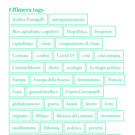
Effimera tags
Andrea Fumagalli
autorganizzazione
Bio-capitalismo cognitivo
biopolitica
biopotere
capitalismo
classe
composizione di classe
Comune
confini
Covid-19
crisi
crisi europea
Cristina Morini
diritti
ecologia
Ecologia politica
Europa
Europa della finanza
femminismo
Francia
Gaza
general intellect
Gianni Giovannelli
globalizzazione
guerra
Israele
lavoro
lotte
migranti
Milano
Moneta del comune
movimenti
neoliberismo
Palestina
politica
povertà