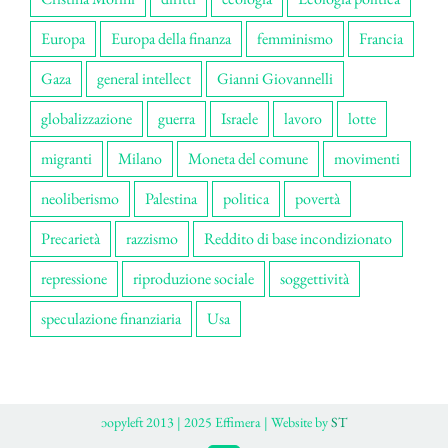
Europa
Europa della finanza
femminismo
Francia
Gaza
general intellect
Gianni Giovannelli
globalizzazione
guerra
Israele
lavoro
lotte
migranti
Milano
Moneta del comune
movimenti
neoliberismo
Palestina
politica
povertà
Precarietà
razzismo
Reddito di base incondizionato
repressione
riproduzione sociale
soggettività
speculazione finanziaria
Usa
ɔopyleft 2013 | 2025 Effimera | Website by
ST