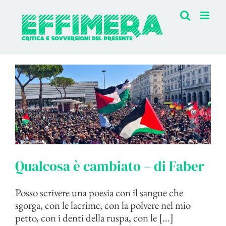
Salta
al
contenuto
Qualcosa è cambiato – di Faber
Posso scrivere una poesia con il sangue che
sgorga, con le lacrime, con la polvere nel mio
petto, con i denti della ruspa, con le [...]