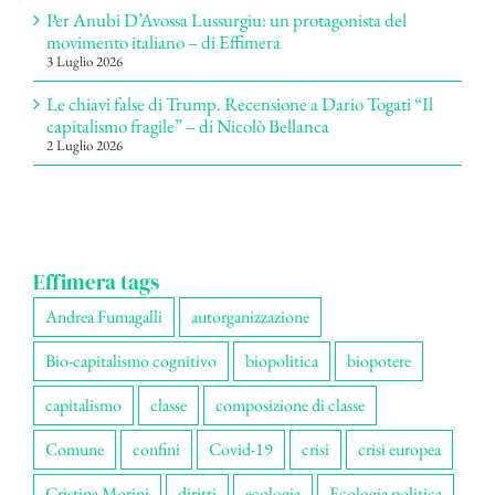
Per Anubi D’Avossa Lussurgiu: un protagonista del
movimento italiano – di Effimera
3 Luglio 2026
Le chiavi false di Trump. Recensione a Dario Togati “Il
capitalismo fragile” – di Nicolò Bellanca
2 Luglio 2026
Effimera tags
Andrea Fumagalli
autorganizzazione
Bio-capitalismo cognitivo
biopolitica
biopotere
capitalismo
classe
composizione di classe
Comune
confini
Covid-19
crisi
crisi europea
Cristina Morini
diritti
ecologia
Ecologia politica