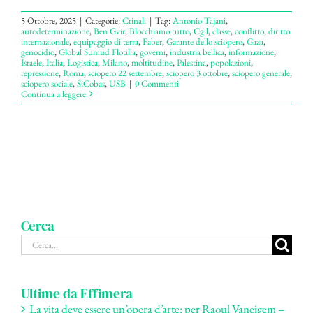
5 Ottobre, 2025
|
Categorie:
Crinali
|
Tag:
Antonio Tajani
,
autodeterminazione
,
Ben Gvir
,
Blocchiamo tutto
,
Cgil
,
classe
,
conflitto
,
diritto
internazionale
,
equipaggio di terra
,
Faber
,
Garante dello sciopero
,
Gaza
,
genocidio
,
Global Sumud Flotilla
,
governi
,
industria bellica
,
informazione
,
Israele
,
Italia
,
Logistica
,
Milano
,
moltitudine
,
Palestina
,
popolazioni
,
repressione
,
Roma
,
sciopero 22 settembre
,
sciopero 3 ottobre
,
sciopero generale
,
sciopero sociale
,
SiCobas
,
USB
|
0 Commenti
Continua a leggere
Cerca
Cerca
per:
Ultime da Effimera
La vita deve essere un’opera d’arte: per Raoul Vaneigem –