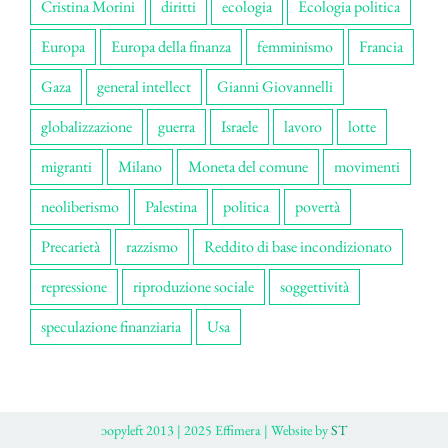
Cristina Morini
diritti
ecologia
Ecologia politica
Europa
Europa della finanza
femminismo
Francia
Gaza
general intellect
Gianni Giovannelli
globalizzazione
guerra
Israele
lavoro
lotte
migranti
Milano
Moneta del comune
movimenti
neoliberismo
Palestina
politica
povertà
Precarietà
razzismo
Reddito di base incondizionato
repressione
riproduzione sociale
soggettività
speculazione finanziaria
Usa
ɔopyleft 2013 | 2025 Effimera | Website by
ST