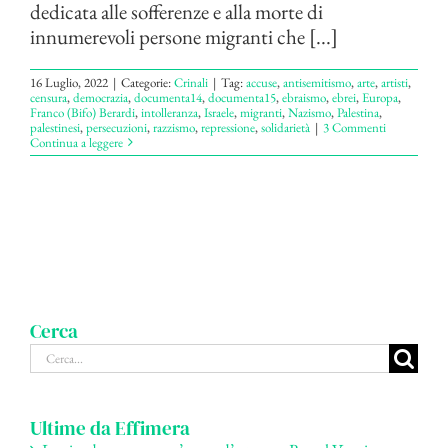
dedicata alle sofferenze e alla morte di
innumerevoli persone migranti che [...]
16 Luglio, 2022
|
Categorie:
Crinali
|
Tag:
accuse
,
antisemitismo
,
arte
,
artisti
,
censura
,
democrazia
,
documenta14
,
documenta15
,
ebraismo
,
ebrei
,
Europa
,
Franco (Bifo) Berardi
,
intolleranza
,
Israele
,
migranti
,
Nazismo
,
Palestina
,
palestinesi
,
persecuzioni
,
razzismo
,
repressione
,
solidarietà
|
3 Commenti
Continua a leggere
Cerca
Cerca
per:
Ultime da Effimera