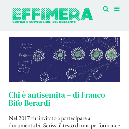
Salta
al
contenuto
Chi è antisemita – di Franco
Bifo Berardi
Nel 2017 fui invitato a partecipare a
documenta14. Scrissi il testo di una performance