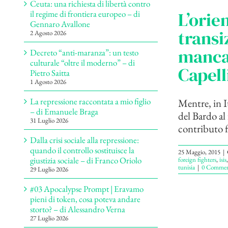
Ceuta: una richiesta di libertà contro
L’orie
il regime di frontiera europeo – di
Gennaro Avallone
transi
2 Agosto 2026
mancat
Decreto “anti-maranza”: un testo
culturale “oltre il moderno” – di
Capell
Pietro Saitta
1 Agosto 2026
La repressione raccontata a mio figlio
Mentre, in It
– di Emanuele Braga
del Bardo al
31 Luglio 2026
contributo fu
Dalla crisi sociale alla repressione:
quando il controllo sostituisce la
25 Maggio, 2015
|
giustizia sociale – di Franco Oriolo
foreign fighters
,
isis
tunisia
|
0 Commen
29 Luglio 2026
#03 Apocalypse Prompt | Eravamo
pieni di token, cosa poteva andare
storto? – di Alessandro Verna
27 Luglio 2026