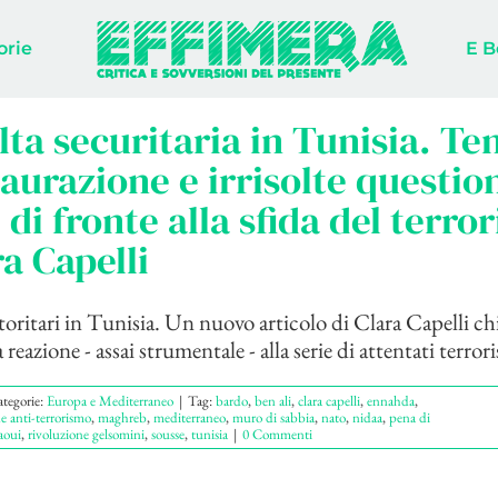
orie
E B
lta securitaria in Tunisia. Ten
taurazione e irrisolte questio
i di fronte alla sfida del terro
ra Capelli
toritari in Tunisia. Un nuovo articolo di Clara Capelli chi
 reazione - assai strumentale - alla serie di attentati terroris
tegorie:
Europa e Mediterraneo
|
Tag:
bardo
,
ben ali
,
clara capelli
,
ennahda
,
ne anti-terrorismo
,
maghreb
,
mediterraneo
,
muro di sabbia
,
nato
,
nidaa
,
pena di
aoui
,
rivoluzione gelsomini
,
sousse
,
tunisia
|
0 Commenti