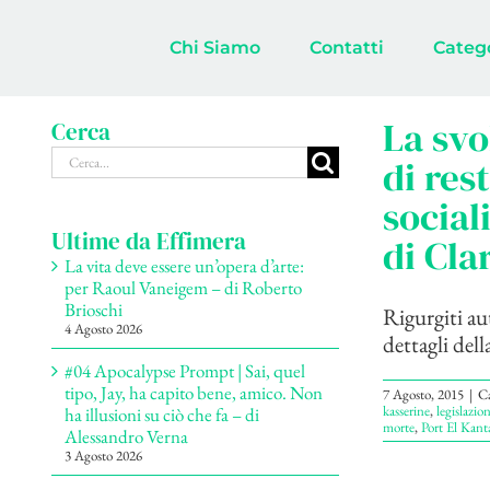
Salta
al
Chi Siamo
Contatti
Categ
contenuto
La svo
Cerca
Cerca
di res
per:
social
Ultime da Effimera
di Cla
La vita deve essere un’opera d’arte:
per Raoul Vaneigem – di Roberto
Brioschi
Rigurgiti au
4 Agosto 2026
dettagli della
#04 Apocalypse Prompt | Sai, quel
tipo, Jay, ha capito bene, amico. Non
7 Agosto, 2015
|
Ca
kasserine
,
legislazio
ha illusioni su ciò che fa – di
morte
,
Port El Kant
Alessandro Verna
3 Agosto 2026