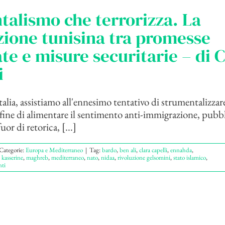
ntalismo che terrorizza. La
zione tunisina tra promesse
e e misure securitarie – di C
i
alia, assistiamo all'ennesimo tentativo di strumentalizzare
 fine di alimentare il sentimento anti-immigrazione, pub
or di retorica, [...]
Categorie:
Europa e Mediterraneo
|
Tag:
bardo
,
ben ali
,
clara capelli
,
ennahda
,
,
kasserine
,
maghreb
,
mediterraneo
,
nato
,
nidaa
,
rivoluzione gelsomini
,
stato islamico
,
ti