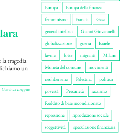
Europa
Europa della finanza
femminismo
Francia
Gaza
lara
general intellect
Gianni Giovannelli
globalizzazione
guerra
Israele
lavoro
lotte
migranti
Milano
 la tragedia
blichiamo un
Moneta del comune
movimenti
neoliberismo
Palestina
politica
Continua a leggere
povertà
Precarietà
razzismo
Reddito di base incondizionato
repressione
riproduzione sociale
soggettività
speculazione finanziaria