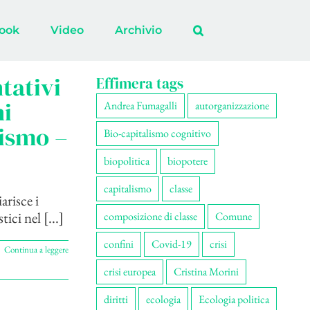
ook
Video
Archivio
tativi
Effimera tags
ni
Andrea Fumagalli
autorganizzazione
rismo –
Bio-capitalismo cognitivo
biopolitica
biopotere
capitalismo
classe
arisce i
tici nel [...]
composizione di classe
Comune
confini
Covid-19
crisi
Continua a leggere
crisi europea
Cristina Morini
diritti
ecologia
Ecologia politica