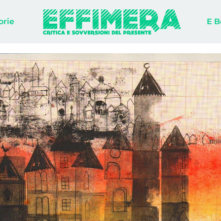
orie
E B