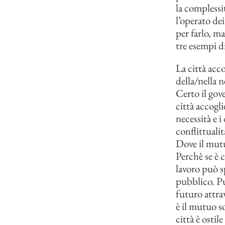
la complessi
l’operato de
per farlo, m
tre esempi di
La città acco
della/nella n
Certo il gove
città accogl
necessità e i
conflittuali
Dove il mutuo
Perchè se è c
lavoro può s
pubblico. Pu
futuro attrav
è il mutuo so
città è ostil