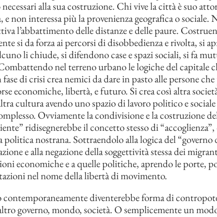
ecessari alla sua costruzione. Chi vive la città è suo atto
, e non interessa più la provenienza geografica o sociale. 
ttiva l’abbattimento delle distanze e delle paure. Costruen
ente si da forza ai percorsi di disobbedienza e rivolta, si a
uno li chiude, si difendono case e spazi sociali, si fa mu
. Combattendo nel terreno urbano le logiche del capitale c
 fase di crisi crea nemici da dare in pasto alle persone ch
orse economiche, libertà, e futuro. Si crea così altra società
altra cultura avendo uno spazio di lavoro politico e sociale
plesso. Ovviamente la condivisione e la costruzione del
liente” ridisegnerebbe il concetto stesso di “accoglienza”, 
 politica nostrana. Sottraendolo alla logica del “governo d
azione e alla negazione della soggettività stessa dei migran
zioni economiche e a quelle politiche, aprendo le porte, po
stazioni nel nome della libertà di movimento.
ito contemporaneamente diventerebbe forma di contropote
 altro governo, mondo, società. O semplicemente un mod