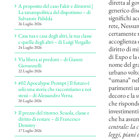
diretta al g
A proposito del caso Fakir e dintorni |
generico dis
La tanatopolitica del dispotismo – di
significhi a
Salvatore Palidda
26 Luglio 2026
rete, Nessun
certamente ra
Casa tua e casa degli altri, la tua classe
accoglienza 
e quella degli altri – di Luigi Vergallo
diritto di m
24 Luglio 2026
di Expo e la 
Via libera ai predoni – di Gianni
nome del gra
Giovannelli
urbano volto
22 Luglio 2026
“umana” nell
#02 Apocalypse Prompt | Il futuro è
parimenti un
solo una storia che raccontiamo a noi
decoro e la 
stessi – di Alessandro Verna
20 Luglio 2026
che risponde
investiment
Il prezzo del ritorno. Scuola, classe e
che ha assu
diritto di restare – di Francesco
Demitry
centrale: la 
17 Luglio 2026
leggi, piani 