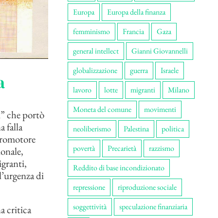
Europa
Europa della finanza
femminismo
Francia
Gaza
general intellect
Gianni Giovannelli
globalizzazione
guerra
Israele
a
lavoro
lotte
migranti
Milano
Moneta del comune
movimenti
i” che portò
 falla
neoliberismo
Palestina
politica
 promotore
povertà
Precarietà
razzismo
ionale,
igranti,
Reddito di base incondizionato
l’urgenza di
repressione
riproduzione sociale
soggettività
speculazione finanziaria
 critica