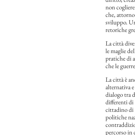
non cogliere
che, attorno
sviluppo. Un
retoriche gr
La città div
le maglie de
pratiche di
che le guerr
La città è a
alternativa e
dialogo tra 
differenti d
cittadino di
politiche naz
contraddizio
percorso in 