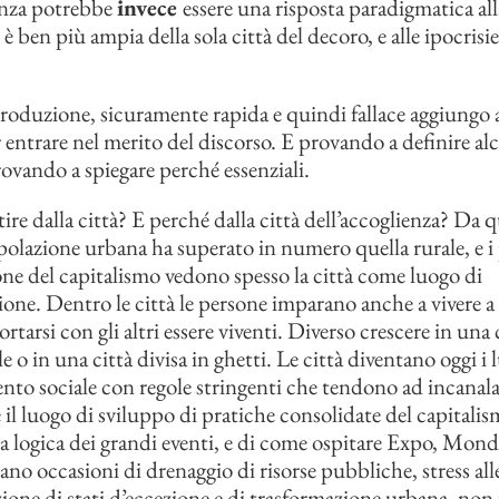
enza potrebbe
invece
essere una risposta paradigmatica alla
 è ben più ampia della sola città del decoro, e alle ipocrisie
roduzione, sicuramente rapida e quindi fallace aggiungo 
r entrare nel merito del discorso. E provando a definire al
rovando a spiegare perché essenziali.
ire dalla città? E perché dalla città dell’accoglienza? Da 
olazione urbana ha superato in numero quella rurale, e i 
e del capitalismo vedono spesso la città come luogo di
one. Dentro le città le persone imparano anche a vivere a
ortarsi con gli altri essere viventi. Diverso crescere in una 
e o in una città divisa in ghetti. Le città diventano oggi i 
nto sociale con regole stringenti che tendono ad incanalar
 il luogo di sviluppo di pratiche consolidate del capitalis
a logica dei grandi eventi, e di come ospitare Expo, Mond
ano occasioni di drenaggio di risorse pubbliche, stress all
azione di stati d’eccezione e di trasformazione urbana, no