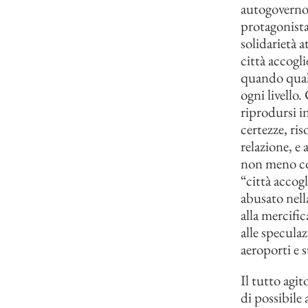
autogoverno n
protagonista
solidarietà a
città accogli
quando qualc
ogni livello
riprodursi in
certezze, ris
relazione, e 
non meno com
“città accog
abusato nella
alla mercific
alle specula
aeroporti e 
Il tutto ag
di possibile