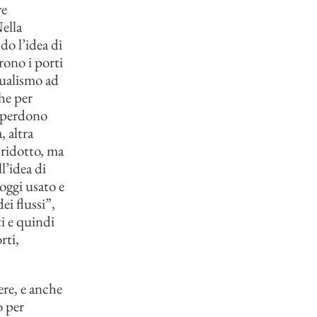
re
Nella
do l’idea di
prono i porti
tualismo ad
he per
e perdono
, altra
 ridotto, ma
l’idea di
oggi usato e
ei flussi”,
ti e quindi
rti,
re, e anche
o per