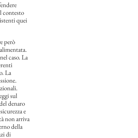
fendere
il contesto
istenti quei
.
ve però
 alimentata.
nel caso. La
erenti
o. La
ssione.
zionali.
eggi sul
 del denaro
sicurezza e
tà non arriva
erno della
zi di