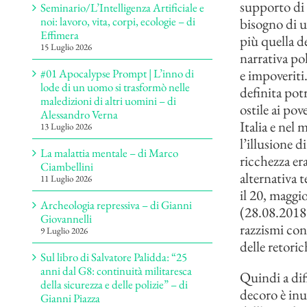
supporto di 
Seminario/L’Intelligenza Artificiale e
noi: lavoro, vita, corpi, ecologie – di
bisogno di u
Effimera
più quella d
15 Luglio 2026
narrativa pol
e impoveriti
#01 Apocalypse Prompt | L’inno di
lode di un uomo si trasformò nelle
definita pot
maledizioni di altri uomini – di
ostile ai pov
Alessandro Verna
Italia e nel
13 Luglio 2026
l’illusione d
La malattia mentale – di Marco
ricchezza er
Ciambellini
alternativa t
11 Luglio 2026
il 20, maggi
Archeologia repressiva – di Gianni
(28.08.2018) 
Giovannelli
razzismi conc
9 Luglio 2026
delle retoric
Sul libro di Salvatore Palidda: “25
anni dal G8: continuità militaresca
Quindi a dif
della sicurezza e delle polizie” – di
decoro è inu
Gianni Piazza