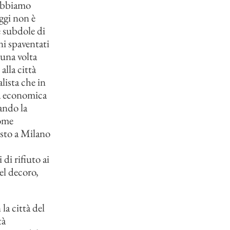
 abbiamo
ggi non è
e subdole di
ni spaventati
 una volta
alla città
lista che in
ta economica
uando la
come
visto a Milano
di rifiuto ai
el decoro,
la città del
tà