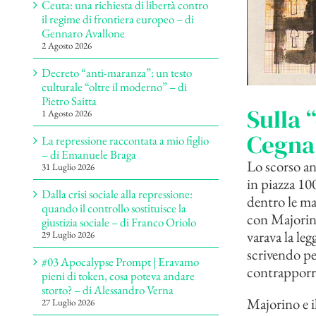
Ceuta: una richiesta di libertà contro
il regime di frontiera europeo – di
Gennaro Avallone
2 Agosto 2026
Decreto “anti-maranza”: un testo
culturale “oltre il moderno” – di
Pietro Saitta
Sulla 
1 Agosto 2026
Cegna
La repressione raccontata a mio figlio
– di Emanuele Braga
Lo scorso an
31 Luglio 2026
in piazza 10
Dalla crisi sociale alla repressione:
dentro le ma
quando il controllo sostituisce la
con Majorino
giustizia sociale – di Franco Oriolo
varava la le
29 Luglio 2026
scrivendo pe
#03 Apocalypse Prompt | Eravamo
contrapporre
pieni di token, cosa poteva andare
storto? – di Alessandro Verna
Majorino e i
27 Luglio 2026