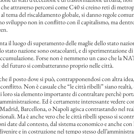
 che attraverso percorsi come C40 si creino reti di metro
 al tema del riscaldamento globale, si danno regole comun
o sviluppo non in conflitto con il capitalismo, ma dentro
een.
enta il luogo di superamento delle maglie dello stato nazi
llo stato nazione sono ostacolanti, e di sperimentazione d
 accumulazione. Forse non è nemmeno un caso che la NAT
e del futuro si combatteranno proprio nelle città.
nche il posto dove si può, contrapponendosi con altra idea,
 conflitto. Non è casuale che “le città ribelli” siano realtà, 
di loro sia elemento importante di contraltare perchè porta
i amministrazione. Ed è certamente interessante vedere co
 Madrid, Barcellona, o Napoli agisca contrastando nel rea
ionali. Ma è anche vero che le città ribelli spesso si scont
ni date dal contesto, dal sistema economico e anche con l
divenire e in costruzione nel tempo stesso dell’amministr