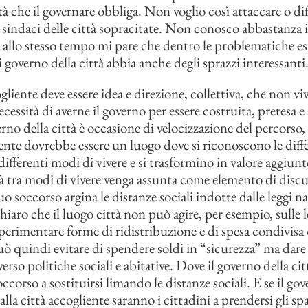
tà che il governare obbliga. Non voglio così attaccare o di
i sindaci delle città sopracitate. Non conosco abbastanza 
a allo stesso tempo mi pare che dentro le problematiche es
 governo della città abbia anche degli sprazzi interessanti
gliente deve essere idea e direzione, collettiva, che non vi
ecessità di averne il governo per essere costruita, pretesa e
rno della città è occasione di velocizzazione del percorso, 
iente dovrebbe essere un luogo dove si riconoscono le diff
 differenti modi di vivere e si trasformino in valore aggiunt
tà tra modi di vivere venga assunta come elemento di discu
 soccorso argina le distanze sociali indotte dalle leggi na
hiaro che il luogo città non può agire, per esempio, sulle l
perimentare forme di ridistribuzione e di spesa condivisa
ò quindi evitare di spendere soldi in “sicurezza” ma dare 
erso politiche sociali e abitative. Dove il governo della cit
ccorso a sostituirsi limando le distanze sociali. E se il gov
e alla città accogliente saranno i cittadini a prendersi gli spa