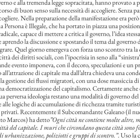
overno e alla tremenda legge sopracitata, hanno provato a 
corso di buon senso sulla necessità di accogliere. Senza par
ccogliere. Nella preparazione della manifestazione era per
a Persona è Illegale, che ha portato in piazza una posizion
dicale, capace di mettere a critica il governo, l’idea stessa
e aprendo la discussione e spostando il tema dal governo de
igrare. Quel giorno emergeva con forza uno scontro tra la c
città dei diritti sociali, con l’ipocrisia in seno alla “sinist
nde evento imponeva, con il decoro, speculazioni e un p
 all’attrazione di capitale ma dall’altra chiedeva una cond
a gestione dei flussi migratori, con una dose massiccia di 
a democratizzazione del capitalismo. Certamente anche o
sua perversa ideologia restano una modalità di governo del 
 alle logiche di accumulazione di ricchezza tramite turisti
i privati. Recentemente il Subcomandante Galeano (il n
nto Marcos) ha detto
”Ogni città ne contiene molte altre,
città del capitale. I muri che circondano questa città sono 
di urbanizzazione, poliziotti e gruppi di scontro.”
. Uso la 