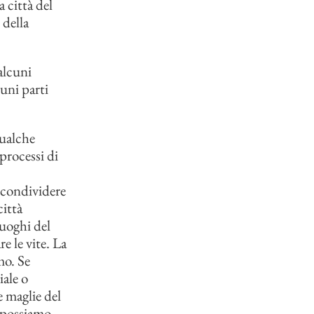
 città del
 della
alcuni
cuni parti
qualche
processi di
 condividere
città
luoghi del
e le vite. La
mo. Se
iale o
e maglie del
n possiamo