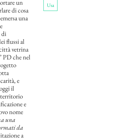
portare un
Usa
lare di cosa
ò emersa una
e
 di
i flussi al
ittà vetrina
ra” PD che nel
rogetto
otta
carità, e
ggi il
territorio
ficazione e
uovo nome
 ma una
formati da
citazione a