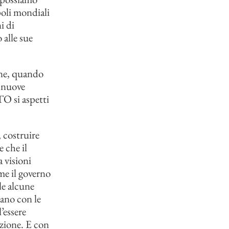
poli mondiali
i di
 alle sue
one, quando
i nuove
O si aspetti
 costruire
e che il
 visioni
me il governo
le alcune
rano con le
’essere
azione. E con