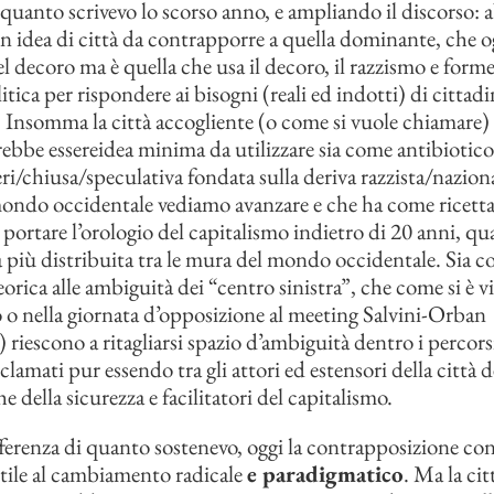
quanto scrivevo lo scorso anno, e ampliando il discorso:
n idea di città da contrapporre a quella dominante, che o
el decoro ma è quella che usa il decoro, il razzismo e form
itica per rispondere ai bisogni (reali ed indotti) di cittadi
. Insomma la città accogliente (o come si vuole chiamare)
rebbe essereidea minima da utilizzare sia come antibiotico 
eri/chiusa/speculativa fondata sulla deriva razzista/naziona
 mondo occidentale vediamo avanzare e che ha come ricet
i portare l’orologio del capitalismo indietro di 20 anni, q
a più distribuita tra le mura del mondo occidentale. Sia 
eorica alle ambiguità dei “centro sinistra”, che come si è 
o o nella giornata d’opposizione al meeting Salvini-Orban
riescono a ritagliarsi spazio d’ambiguità dentro i percorsi 
lamati pur essendo tra gli attori ed estensori della città d
he della sicurezza e facilitatori del capitalismo.
ferenza di quanto sostenevo, oggi la contrapposizione con 
tile al cambiamento radicale
e paradigmatico
. Ma la cit