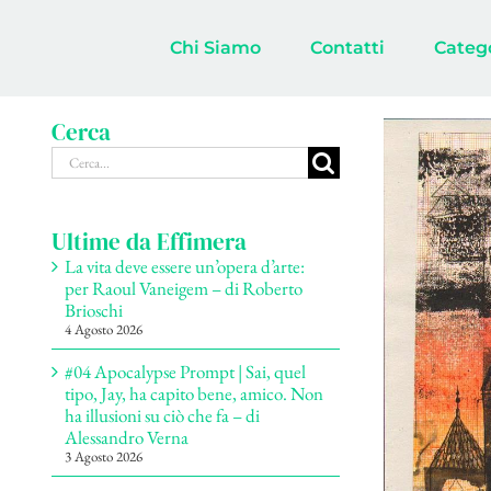
Salta
al
Chi Siamo
Contatti
Categ
contenuto
Cerca
Ingrandisci
Cerca
immagine
per:
Ultime da Effimera
La vita deve essere un’opera d’arte:
per Raoul Vaneigem – di Roberto
Brioschi
4 Agosto 2026
#04 Apocalypse Prompt | Sai, quel
tipo, Jay, ha capito bene, amico. Non
ha illusioni su ciò che fa – di
Alessandro Verna
3 Agosto 2026