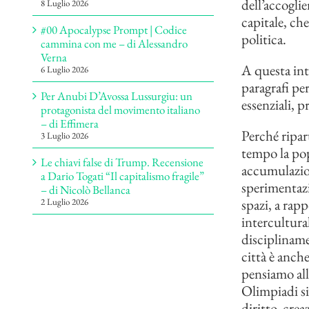
dell’accogli
8 Luglio 2026
capitale, che
#00 Apocalypse Prompt | Codice
politica.
cammina con me – di Alessandro
Verna
A questa int
6 Luglio 2026
paragrafi pe
Per Anubi D’Avossa Lussurgiu: un
essenziali, p
protagonista del movimento italiano
– di Effimera
Perché ripart
3 Luglio 2026
tempo la pop
Le chiavi false di Trump. Recensione
accumulazion
a Dario Togati “Il capitalismo fragile”
sperimentazi
– di Nicolò Bellanca
spazi, a rapp
2 Luglio 2026
intercultural
discipliname
città è anche
pensiamo all
Olimpiadi si
diritto, cre