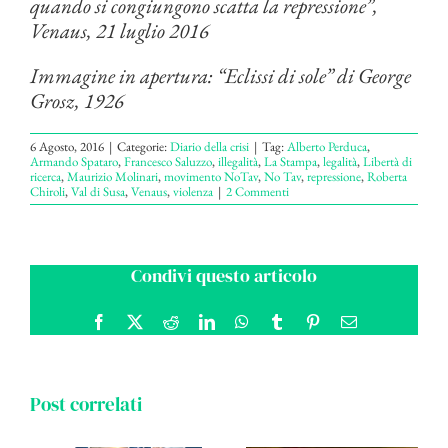
quando si congiungono scatta la repressione”,
Venaus, 21 luglio 2016
Immagine in apertura:
“Eclissi di sole” di George
Grosz, 1926
6 Agosto, 2016
|
Categorie:
Diario della crisi
|
Tag:
Alberto Perduca
,
Armando Spataro
,
Francesco Saluzzo
,
illegalità
,
La Stampa
,
legalità
,
Libertà di
ricerca
,
Maurizio Molinari
,
movimento NoTav
,
No Tav
,
repressione
,
Roberta
Chiroli
,
Val di Susa
,
Venaus
,
violenza
|
2 Commenti
Condivi questo articolo
Facebook
X
Reddit
LinkedIn
WhatsApp
Tumblr
Pinterest
Email
Post correlati