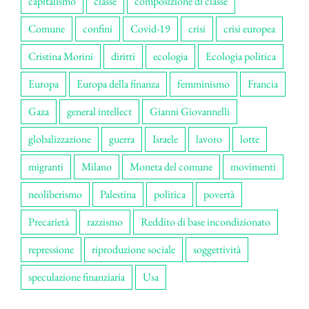
capitalismo
classe
composizione di classe
Comune
confini
Covid-19
crisi
crisi europea
Cristina Morini
diritti
ecologia
Ecologia politica
Europa
Europa della finanza
femminismo
Francia
Gaza
general intellect
Gianni Giovannelli
globalizzazione
guerra
Israele
lavoro
lotte
migranti
Milano
Moneta del comune
movimenti
neoliberismo
Palestina
politica
povertà
Precarietà
razzismo
Reddito di base incondizionato
repressione
riproduzione sociale
soggettività
speculazione finanziaria
Usa