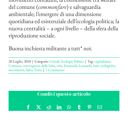
del comune (
commonfare
) e salvaguardia
ambientale; l’emergere di una dimensione
quotidiana ed esistenziale dell’ecologia politica; la
nuova centralità – a ogni livello – della sfera della
riproduzione sociale.
Buona inchiesta militante a tutt* noi.
20 Luglio, 2018
|
Categorie:
Crinali
,
Ecologia Politica
|
Tag:
capitalismo
,
Comune
,
convergenza delle lotte
,
crisi
,
Emanuele Leonardi
,
lotte ecologiche
,
movimenti
,
Salvo Torre
|
1 Commento
Condivi questo articolo
Facebook
X
Reddit
LinkedIn
WhatsApp
Tumblr
Pinterest
Email