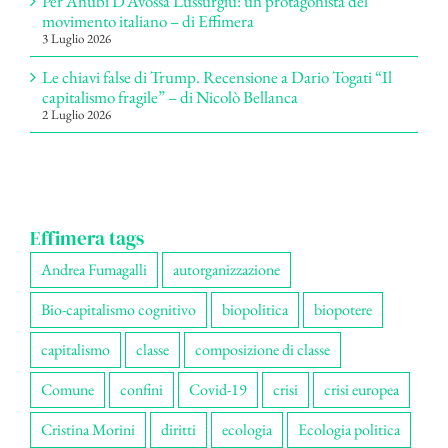
Per Anubi D’Avossa Lussurgiu: un protagonista del
movimento italiano – di Effimera
3 Luglio 2026
Le chiavi false di Trump. Recensione a Dario Togati “Il
capitalismo fragile” – di Nicolò Bellanca
2 Luglio 2026
Effimera tags
Andrea Fumagalli
autorganizzazione
Bio-capitalismo cognitivo
biopolitica
biopotere
capitalismo
classe
composizione di classe
Comune
confini
Covid-19
crisi
crisi europea
Cristina Morini
diritti
ecologia
Ecologia politica