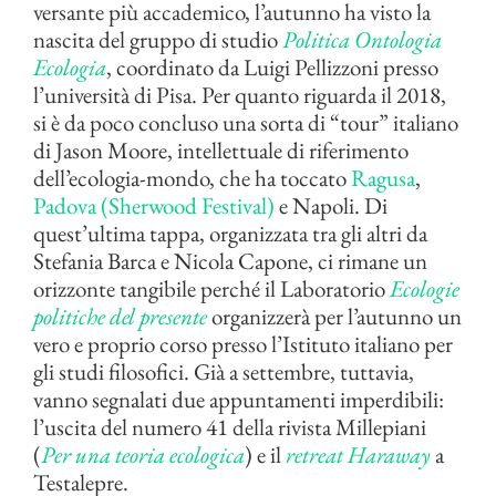
versante più accademico, l’autunno ha visto la
nascita del gruppo di studio
Politica Ontologia
Ecologia
, coordinato da Luigi Pellizzoni presso
l’università di Pisa. Per quanto riguarda il 2018,
si è da poco concluso una sorta di “tour” italiano
di Jason Moore, intellettuale di riferimento
dell’ecologia-mondo, che ha toccato
Ragusa
,
Padova (Sherwood Festival)
e Napoli. Di
quest’ultima tappa, organizzata tra gli altri da
Stefania Barca e Nicola Capone, ci rimane un
orizzonte tangibile perché il Laboratorio
Ecologie
politiche del presente
organizzerà per l’autunno un
vero e proprio corso presso l’Istituto italiano per
gli studi filosofici. Già a settembre, tuttavia,
vanno segnalati due appuntamenti imperdibili:
l’uscita del numero 41
d
ella rivista Millepiani
(
Per una teoria ecologica
) e il
retreat Haraway
a
Testalepre.