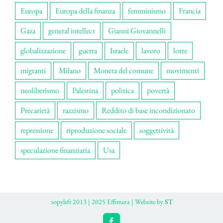
Europa
Europa della finanza
femminismo
Francia
Gaza
general intellect
Gianni Giovannelli
globalizzazione
guerra
Israele
lavoro
lotte
migranti
Milano
Moneta del comune
movimenti
neoliberismo
Palestina
politica
povertà
Precarietà
razzismo
Reddito di base incondizionato
repressione
riproduzione sociale
soggettività
speculazione finanziaria
Usa
ɔopyleft 2013 | 2025 Effimera | Website by
ST