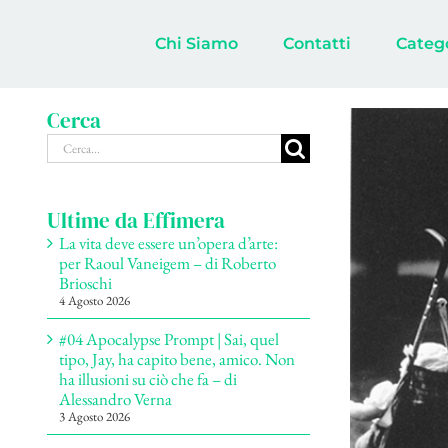
Salta
al
Chi Siamo
Contatti
Categ
contenuto
Cerca
Ingrandisci
Cerca
immagine
per:
Ultime da Effimera
La vita deve essere un’opera d’arte:
per Raoul Vaneigem – di Roberto
Brioschi
4 Agosto 2026
#04 Apocalypse Prompt | Sai, quel
tipo, Jay, ha capito bene, amico. Non
ha illusioni su ciò che fa – di
Alessandro Verna
3 Agosto 2026