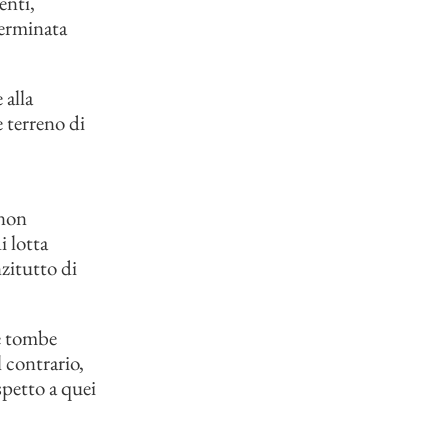
enti,
terminata
 alla
e terreno di
 non
i lotta
nzitutto di
le tombe
l contrario,
spetto a quei