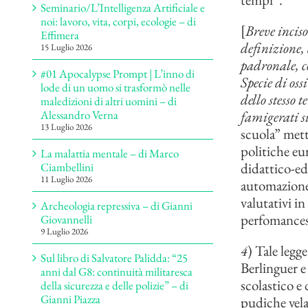
Seminario/L’Intelligenza Artificiale e
noi: lavoro, vita, corpi, ecologie – di
[
Breve inciso
Effimera
definizione,
15 Luglio 2026
padronale, c
#01 Apocalypse Prompt | L’inno di
Specie di oss
lode di un uomo si trasformò nelle
dello stesso 
maledizioni di altri uomini – di
famigerati s
Alessandro Verna
13 Luglio 2026
scuola” mett
politiche eur
La malattia mentale – di Marco
didattico-edu
Ciambellini
11 Luglio 2026
automazione 
valutativi in
Archeologia repressiva – di Gianni
perfomances 
Giovannelli
9 Luglio 2026
4
) Tale legg
Sul libro di Salvatore Palidda: “25
Berlinguer e
anni dal G8: continuità militaresca
scolastico e 
della sicurezza e delle polizie” – di
Gianni Piazza
pudiche vela