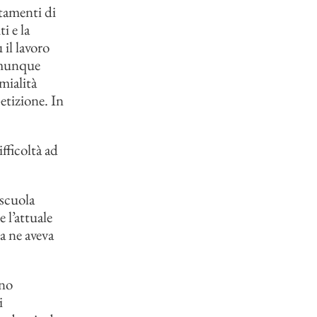
tamenti di
i e la
il lavoro
comunque
mialità
petizione. In
fficoltà ad
“scuola
e l’attuale
a ne aveva
nno
i