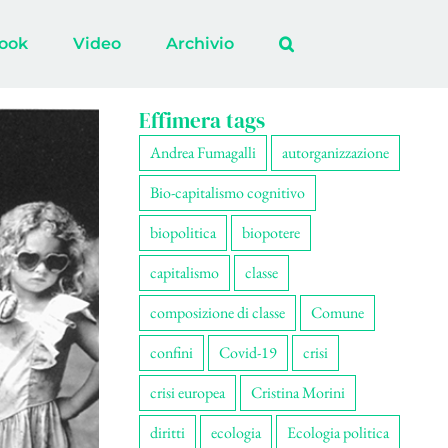
ook
Video
Archivio
Effimera tags
Andrea Fumagalli
autorganizzazione
Bio-capitalismo cognitivo
biopolitica
biopotere
capitalismo
classe
composizione di classe
Comune
confini
Covid-19
crisi
crisi europea
Cristina Morini
diritti
ecologia
Ecologia politica