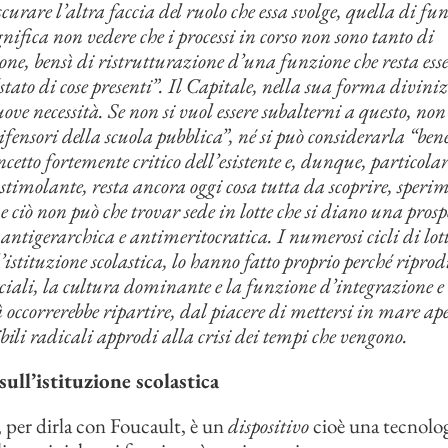
scurare l’altra faccia del ruolo che essa svolge, quella di fu
nifica non vedere che i processi in corso non sono tanto di
one, bensì di ristrutturazione d’una funzione che resta ess
“stato di cose presenti”. Il Capitale, nella sua forma divini
uove necessità. Se non si vuol essere subalterni a questo, non 
ifensori della scuola pubblica”, né si può considerarla “ben
oncetto fortemente critico dell’esistente e, dunque, particol
stimolante, resta ancora oggi cosa tutta da scoprire, speri
e ciò non può che trovar sede in lotte che si diano una prosp
antigerarchica e antimeritocratica. I numerosi cicli di lo
istituzione scolastica, lo hanno fatto proprio perché riprod
ociali, la cultura dominante e la funzione d’integrazione e 
ì occorrerebbe ripartire, dal piacere di mettersi in mare ape
ibili radicali approdi alla crisi dei tempi che vengono.
sull’istituzione scolastica
, per dirla con Foucault, è un
dispositivo
cioè una tecnolog