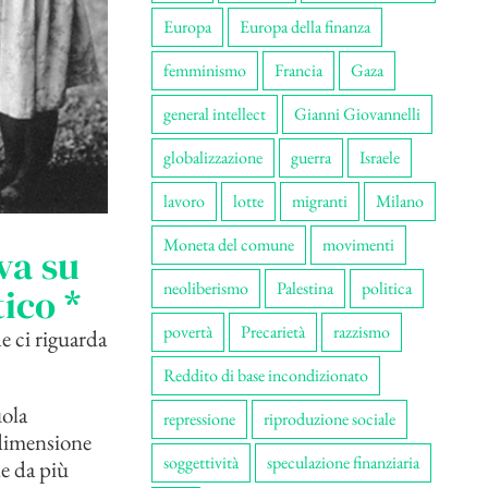
Europa
Europa della finanza
femminismo
Francia
Gaza
general intellect
Gianni Giovannelli
globalizzazione
guerra
Israele
lavoro
lotte
migranti
Milano
Moneta del comune
movimenti
va su
neoliberismo
Palestina
politica
ico *
povertà
Precarietà
razzismo
e ci riguarda
Reddito di base incondizionato
uola
repressione
riproduzione sociale
 dimensione
soggettività
speculazione finanziaria
ne da più