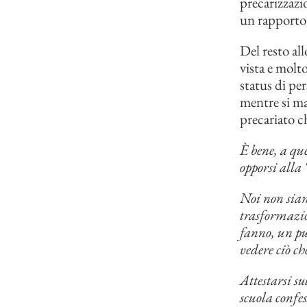
precarizzazio
un rapporto 
Del resto all
vista e molt
status di pe
mentre si ma
precariato ch
È bene, a que
opporsi alla
Noi non siam
trasformazio
fanno, un pu
vedere ciò c
Attestarsi su
scuola confe