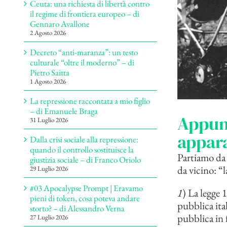
Ceuta: una richiesta di libertà contro
il regime di frontiera europeo – di
Gennaro Avallone
2 Agosto 2026
Decreto “anti-maranza”: un testo
culturale “oltre il moderno” – di
Pietro Saitta
1 Agosto 2026
La repressione raccontata a mio figlio
– di Emanuele Braga
Appunt
31 Luglio 2026
appara
Dalla crisi sociale alla repressione:
quando il controllo sostituisce la
Partiamo da 
giustizia sociale – di Franco Oriolo
da vicino: “
29 Luglio 2026
#03 Apocalypse Prompt | Eravamo
1
) La legge 
pieni di token, cosa poteva andare
pubblica ita
storto? – di Alessandro Verna
pubblica in 
27 Luglio 2026