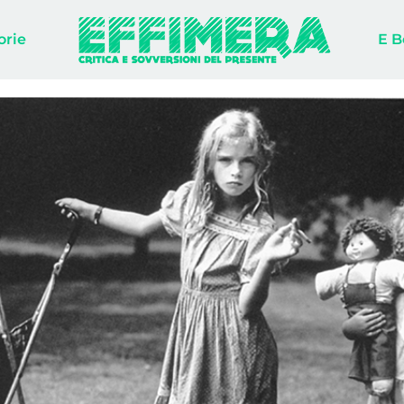
orie
E B