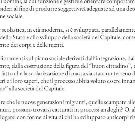
i uomini, la cui funzione è gestire e orientare comportam
esideri al fine di produrre soggettività adeguate ad una de
ne sociale.
 scolastica, in età moderna, si è sviluppata, parallelamente
dello Stato e allo sviluppo della società del Capitale, com
nto dei corpi e delle menti.
glioramenti sul piano sociale derivati dall’integrazione, dal
nto, dalla costruzione della figura del “buon cittadino”,
 fatto che la scolarizzazione di massa sia stata un terreno d
ri e i loro saperi, che il processo abbia voluto essere inna
ne” alla società del Capitale.
re che le nuove generazioni migranti, quelle scampate al
muri, possano trovarsi catturati in processi analoghi? O, a
ugarsi con forme di vita di chi ha sviluppato anticorpi ri