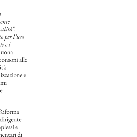
a
mente
alità”.
o per l’uso
i e i
 buona
consoni alle
ità
lizzazione e
emi
le
a Riforma
 dirigente
plessi e
mentari di