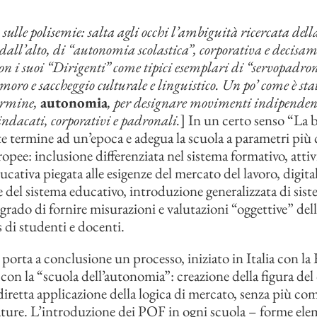
 sulle polisemie: salta agli occhi l’ambiguità ricercata dell
 dall’alto, di “autonomia scolastica”, corporativa e decisa
on i suoi “Dirigenti” come tipici esemplari di “servopadron
imoro e saccheggio culturale e linguistico. Un po’ come è stat
termine,
autonomia
, per designare movimenti indipendent
indacati, corporativi e padronali.
] In un certo senso “La
e termine ad un’epoca e adegua la scuola a parametri più 
opee: inclusione differenziata nel sistema formativo, attiv
cativa piegata alle esigenze del mercato del lavoro, digita
del sistema educativo, introduzione generalizzata di sist
 grado di fornire misurazioni e valutazioni “oggettive” del
di studenti e docenti.
e porta a conclusione un processo, iniziato in Italia con l
 con la “scuola dell’autonomia”: creazione della figura del
diretta applicazione della logica di mercato, senza più com
ture. L’introduzione dei POF in ogni scuola – forme ele