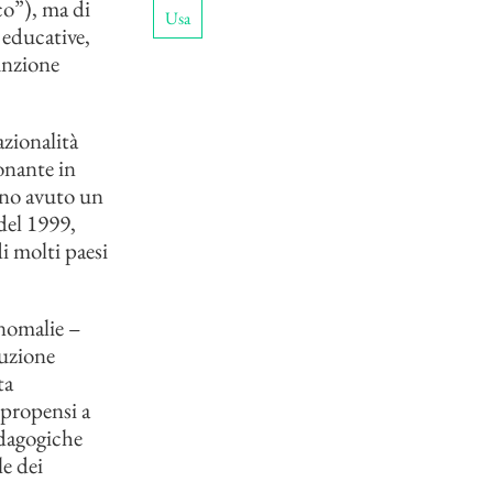
co”), ma di
Usa
 educative,
unzione
azionalità
onante in
anno avuto un
del 1999,
i molti paesi
anomalie –
ruzione
ta
 propensi a
edagogiche
e dei