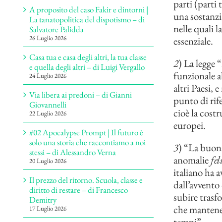
parti (parti
A proposito del caso Fakir e dintorni |
una sostanzia
La tanatopolitica del dispotismo – di
nelle quali 
Salvatore Palidda
26 Luglio 2026
essenziale.
Casa tua e casa degli altri, la tua classe
2
) La legge 
e quella degli altri – di Luigi Vergallo
funzionale a
24 Luglio 2026
altri Paesi, 
Via libera ai predoni – di Gianni
punto di rif
Giovannelli
cioè la cost
22 Luglio 2026
europei.
#02 Apocalypse Prompt | Il futuro è
solo una storia che raccontiamo a noi
3
) “La buona
stessi – di Alessandro Verna
anomalie
fel
20 Luglio 2026
italiano ha 
Il prezzo del ritorno. Scuola, classe e
dall’avvento
diritto di restare – di Francesco
subire trasfo
Demitry
che mantenev
17 Luglio 2026
tempi”.