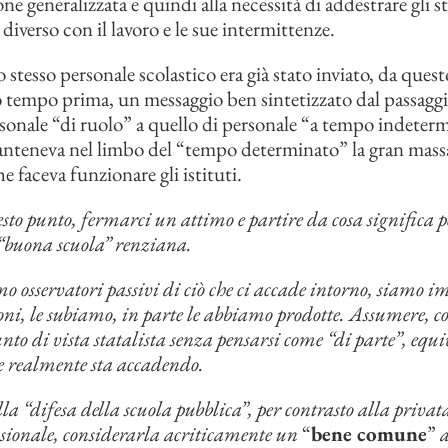
ne generalizzata e quindi alla necessità di addestrare gli 
diverso con il lavoro e le sue intermittenze.
o stesso personale scolastico era già stato inviato, da ques
o tempo prima, un messaggio ben sintetizzato dal passaggi
rsonale “di ruolo” a quello di personale “a tempo indeter
nteneva nel limbo del “tempo determinato” la gran mass
e faceva funzionare gli istituti.
sto punto, fermarci un attimo e partire da cosa significa p
 “buona scuola” renziana.
o osservatori passivi di ciò che ci accade intorno, siamo i
ni, le subiamo, in parte le abbiamo prodotte. Assumere, 
nto di vista statalista senza pensarsi come “di parte”, equ
he realmente sta accadendo.
lla “difesa della scuola pubblica”, per contrasto alla privat
ssionale, considerarla acriticamente un
“
bene comune
”
a