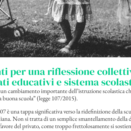
i per una riflessione colletti
ti educativi e sistema scolast
un cambiamento importante dell’istruzione scolastica ch
la buona scuola” (legge 107/2015).
107 è una tappa significativa verso la ridefinizione della sc
liana. Non si tratta di un semplice smantellamento della
favore del privato, come troppo frettolosamente si sostie