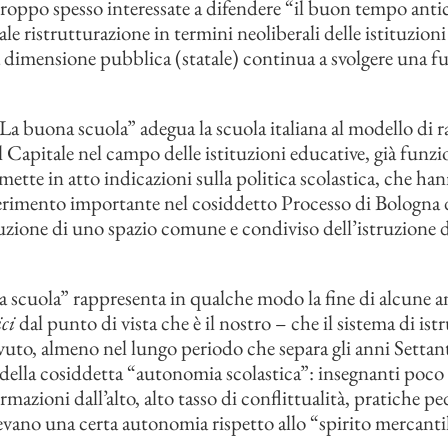
 troppo spesso interessate a difendere “il buon tempo anti
le ristrutturazione in termini neoliberali delle istituzioni
la dimensione pubblica (statale) continua a svolgere una f
“La buona scuola” adegua la scuola italiana al modello di r
l Capitale nel campo delle istituzioni educative, già funzi
e mette in atto indicazioni sulla politica scolastica, che h
erimento importante nel cosiddetto Processo di Bologna 
ruzione di uno spazio comune e condiviso dell’istruzione d
 scuola” rappresenta in qualche modo la fine di alcune 
ici
dal punto di vista che è il nostro – che il sistema di ist
avuto, almeno nel lungo periodo che separa gli anni Settan
 della cosiddetta “autonomia scolastica”: insegnanti poco
rmazioni dall’alto, alto tasso di conflittualità, pratiche p
ano una certa autonomia rispetto allo “spirito mercantil