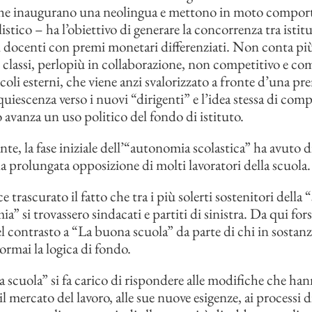
he inaugurano una neolingua e mettono in moto compor
istico – ha l’obiettivo di generare la concorrenza tra istitut
i docenti con premi monetari differenziati. Non conta più 
e classi, perlopiù in collaborazione, non competitivo e 
coli esterni, che viene anzi svalorizzato a fronte d’una pre
cquiescenza verso i nuovi “dirigenti” e l’idea stessa di com
 avanza un uso politico del fondo di istituto.
e, la fase iniziale dell’“autonomia scolastica” ha avuto di
la prolungata opposizione di molti lavoratori della scuola.
 trascurato il fatto che tra i più solerti sostenitori della 
a” si trovassero sindacati e partiti di sinistra. Da qui fors
l contrasto a “La buona scuola” da parte di chi in sostanz
ormai la logica di fondo.
 scuola” si fa carico di rispondere alle modifiche che ha
l mercato del lavoro, alle sue nuove esigenze, ai processi d