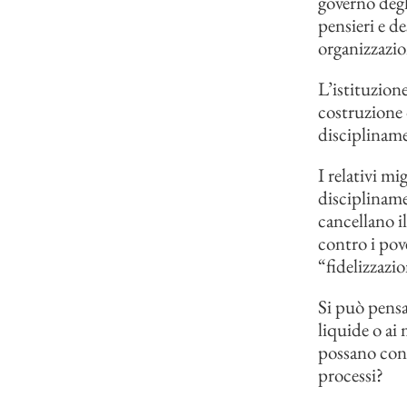
governo degl
pensieri e d
organizzazio
L’istituzione
costruzione 
discipliname
I relativi mi
discipliname
cancellano il
contro i pove
“fidelizzazio
Si può pensa
liquide o ai 
possano coni
processi?