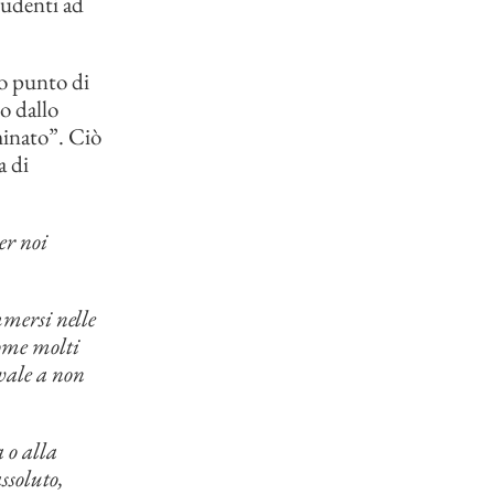
studenti ad
to punto di
o dallo
minato”. Ciò
a di
er noi
mmersi nelle
come molti
ivale a non
a o alla
ssoluto,