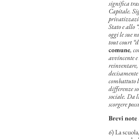
significa tra
Capitale. Sig
privatizzazi
Stato e allo 
oggi le sue n
tout court “d
comune
, c
avvincente e 
reinventare, 
decisamente 
combattuto l’
differenze s
sociale. Da l
scorgere poss
Brevi note 
6
) La scuola