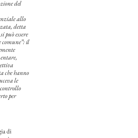
nzione del
enziale allo
zzata, detta
si può essere
e comune”: il
armente
mentare,
ettiva
tta che hanno
uceva le
controllo
rto per
ia di