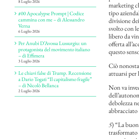
8 Luglio 2026
marketing c
tipo aziendal
#00 Apocalypse Prompt | Codice
cammina con me – di Alessandro
divisione de
Verna
svolto con l
6 Luglio 2026
libero da vin
offerta all’a
Per Anubi D’Avossa Lussurgiu: un
protagonista del movimento italiano
questo senso
– di Effimera
3 Luglio 2026
Ciò nonostant
attuarsi per 
Le chiavi false di Trump. Recensione
a Dario Togati “Il capitalismo fragile”
– di Nicolò Bellanca
Non va invece
2 Luglio 2026
dell’autonomi
debolezza ne
abbracciato 
5
) “La buona
trasformato i