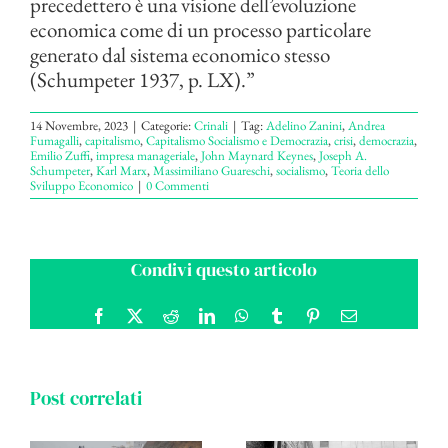
precedettero è una visione dell’evoluzione
economica come di un processo particolare
generato dal sistema economico stesso
(Schumpeter 1937, p. LX).”
14 Novembre, 2023
|
Categorie:
Crinali
|
Tag:
Adelino Zanini
,
Andrea
Fumagalli
,
capitalismo
,
Capitalismo Socialismo e Democrazia
,
crisi
,
democrazia
,
Emilio Zuffi
,
impresa manageriale
,
John Maynard Keynes
,
Joseph A.
Schumpeter
,
Karl Marx
,
Massimiliano Guareschi
,
socialismo
,
Teoria dello
Sviluppo Economico
|
0 Commenti
Condivi questo articolo
Facebook
X
Reddit
LinkedIn
WhatsApp
Tumblr
Pinterest
Email
Post correlati