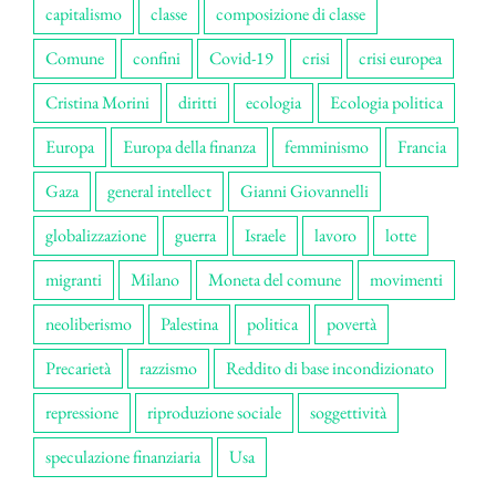
capitalismo
classe
composizione di classe
Comune
confini
Covid-19
crisi
crisi europea
Cristina Morini
diritti
ecologia
Ecologia politica
Europa
Europa della finanza
femminismo
Francia
Gaza
general intellect
Gianni Giovannelli
globalizzazione
guerra
Israele
lavoro
lotte
migranti
Milano
Moneta del comune
movimenti
neoliberismo
Palestina
politica
povertà
Precarietà
razzismo
Reddito di base incondizionato
repressione
riproduzione sociale
soggettività
speculazione finanziaria
Usa