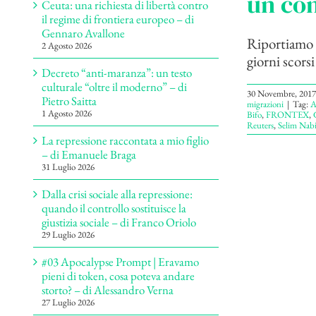
un co
Ceuta: una richiesta di libertà contro
il regime di frontiera europeo – di
Gennaro Avallone
Riportiamo l
2 Agosto 2026
giorni scors
Decreto “anti-maranza”: un testo
culturale “oltre il moderno” – di
30 Novembre, 2017
Pietro Saitta
migrazioni
|
Tag:
A
1 Agosto 2026
Bifo
,
FRONTEX
,
Reuters
,
Selim Nab
La repressione raccontata a mio figlio
– di Emanuele Braga
31 Luglio 2026
Dalla crisi sociale alla repressione:
quando il controllo sostituisce la
giustizia sociale – di Franco Oriolo
29 Luglio 2026
#03 Apocalypse Prompt | Eravamo
pieni di token, cosa poteva andare
storto? – di Alessandro Verna
27 Luglio 2026