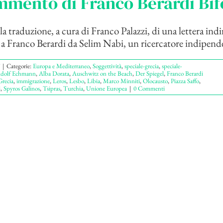
mmento di Franco Berardi Bif
a traduzione, a cura di Franco Palazzi, di una lettera indir
i a Franco Berardi da Selim Nabi, un ricercatore indipenden
|
Categorie:
Europa e Mediterraneo
,
Soggettività
,
speciale-grecia
,
speciale-
dolf Echmann
,
Alba Dorata
,
Auschwitz on the Beach
,
Der Spiegel
,
Franco Berardi
Grecia
,
immigrazione
,
Leros
,
Lesbo
,
Libia
,
Marco Minniti
,
Olocausto
,
Piazza Saffo
,
i
,
Spyros Galinos
,
Tsipras
,
Turchia
,
Unione Europea
|
0 Commenti