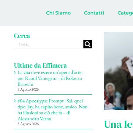
Salta
al
Chi Siamo
Contatti
Categ
contenuto
Cerca
Cerca
per:
Ultime da Effimera
La vita deve essere un’opera d’arte:
per Raoul Vaneigem – di Roberto
Brioschi
4 Agosto 2026
#04 Apocalypse Prompt | Sai, quel
tipo, Jay, ha capito bene, amico. Non
ha illusioni su ciò che fa – di
Alessandro Verna
Una le
3 Agosto 2026