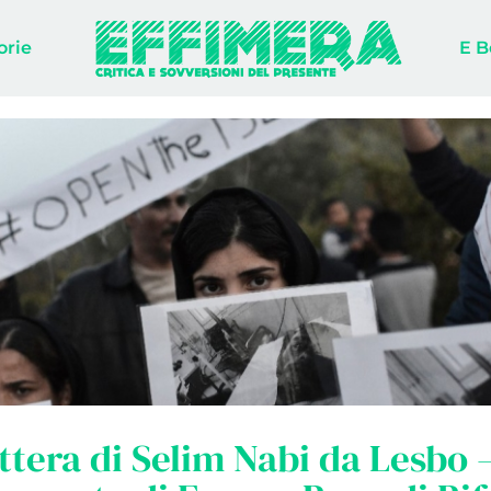
orie
E B
ttera di Selim Nabi da Lesbo 