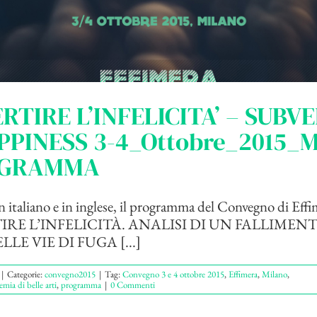
RTIRE L’INFELICITA’ – SUBV
PINESS 3-4_Ottobre_2015_M
OGRAMMA
in italiano e in inglese, il programma del Convegno di Effi
IRE L’INFELICITÀ. ANALISI DI UN FALLIMENT
LE VIE DI FUGA [...]
|
Categorie:
convegno2015
|
Tag:
Convegno 3 e 4 ottobre 2015
,
Effimera
,
Milano
,
ia di belle arti
,
programma
|
0 Commenti