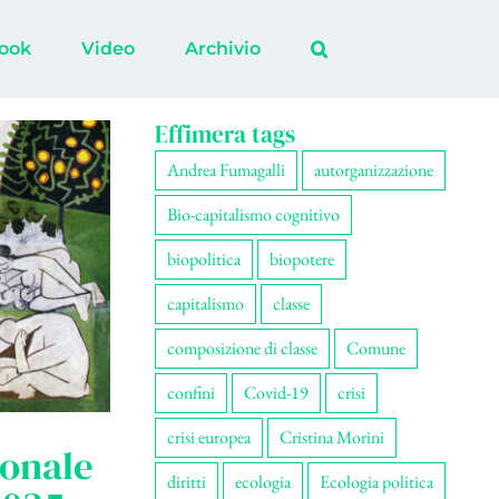
ook
Video
Archivio
Effimera tags
Andrea Fumagalli
autorganizzazione
Bio-capitalismo cognitivo
biopolitica
biopotere
capitalismo
classe
composizione di classe
Comune
confini
Covid-19
crisi
crisi europea
Cristina Morini
ionale
diritti
ecologia
Ecologia politica