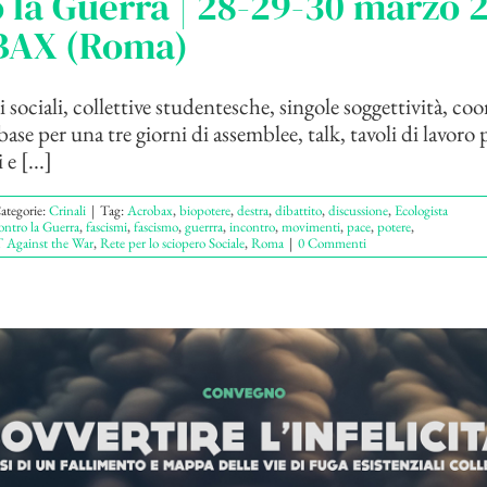
 la Guerra | 28-29-30 marzo 
AX (Roma)
i sociali, collettive studentesche, singole soggettività, c
base per una tre giorni di assemblee, talk, tavoli di lavoro 
e [...]
ategorie:
Crinali
|
Tag:
Acrobax
,
biopotere
,
destra
,
dibattito
,
discussione
,
Ecologista
ntro la Guerra
,
fascismi
,
fascismo
,
guerrra
,
incontro
,
movimenti
,
pace
,
potere
,
Against the War
,
Rete per lo sciopero Sociale
,
Roma
|
0 Commenti