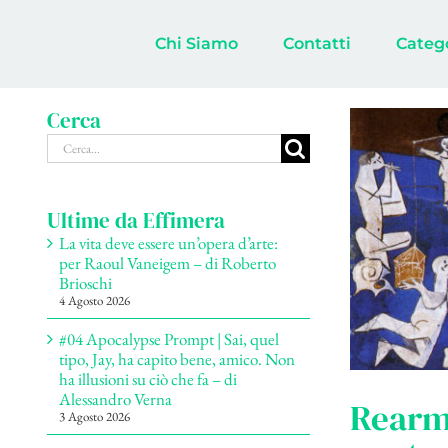
Salta
al
Chi Siamo
Contatti
Categ
contenuto
Cerca
Cerca
per:
Ultime da Effimera
La vita deve essere un’opera d’arte:
per Raoul Vaneigem – di Roberto
Brioschi
4 Agosto 2026
#04 Apocalypse Prompt | Sai, quel
tipo, Jay, ha capito bene, amico. Non
ha illusioni su ciò che fa – di
Alessandro Verna
Rearm?
3 Agosto 2026