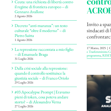
contro
Ceuta: una richiesta di libertà contro
il regime di frontiera europeo – di
ACROB
Gennaro Avallone
2 Agosto 2026
Invito a spaz
Decreto “anti-maranza”: un testo
sindacati di 
culturale “oltre il moderno” – di
Pietro Saitta
confrontarci 
1 Agosto 2026
17 Marzo, 2025
|
C
La repressione raccontata a mio figlio
e Trasfemminista Co
– di Emanuele Braga
programma
,
RESET 
31 Luglio 2026
Dalla crisi sociale alla repressione:
quando il controllo sostituisce la
giustizia sociale – di Franco Oriolo
29 Luglio 2026
#03 Apocalypse Prompt | Eravamo
pieni di token, cosa poteva andare
storto? – di Alessandro Verna
27 Luglio 2026