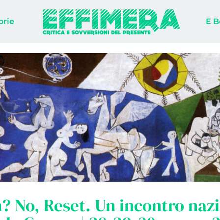
orie
E B
 No, Reset. Un incontro naz