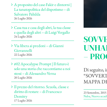
A proposito del caso Fakir e dintorni |
La tanatopolitica del dispotismo – di
Salvatore Palidda
26 Luglio 2026
Casa tua e casa degli altri, la tua classe
e quella degli altri – di Luigi Vergallo
SOVVE
24 Luglio 2026
UNHAP
Via libera ai predoni – di Gianni
Giovannelli
– PR
22 Luglio 2026
#02 Apocalypse Prompt | Il futuro è
solo una storia che raccontiamo a noi
Di seguito, 
stessi – di Alessandro Verna
“SOVVERT
20 Luglio 2026
MAPPA DEL
Il prezzo del ritorno. Scuola, classe e
diritto di restare – di Francesco
23 Settembre, 2015
Demitry
Naba
,
Nuova accadem
17 Luglio 2026