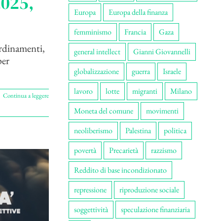
2025,
Europa
Europa della finanza
femminismo
Francia
Gaza
oordinamenti,
general intellect
Gianni Giovannelli
per
globalizzazione
guerra
Israele
lavoro
lotte
migranti
Milano
Continua a leggere
Moneta del comune
movimenti
neoliberismo
Palestina
politica
povertà
Precarietà
razzismo
Reddito di base incondizionato
repressione
riproduzione sociale
soggettività
speculazione finanziaria