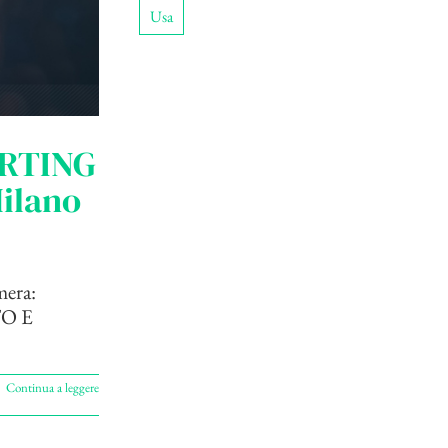
Usa
ERTING
ilano
mera:
O E
Continua a leggere