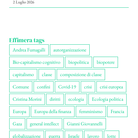
2 Luglio 2026
Effimera tags
Andrea Fumagalli
autorganizzazione
Bio-capitalismo cognitivo
biopolitica
biopotere
capitalismo
classe
composizione di classe
Comune
confini
Covid-19
crisi
crisi europea
Cristina Morini
diritti
ecologia
Ecologia politica
Europa
Europa della finanza
femminismo
Francia
Gaza
general intellect
Gianni Giovannelli
globalizzazione
guerra
Israele
lavoro
lotte