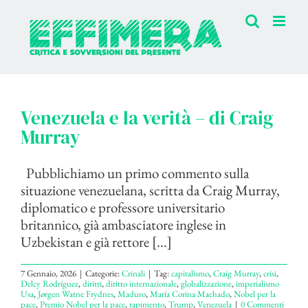
Salta
al
contenuto
Venezuela e la verità – di Craig
Murray
Pubblichiamo un primo commento sulla
situazione venezuelana, scritta da Craig Murray,
diplomatico e professore universitario
britannico, già ambasciatore inglese in
Uzbekistan e già rettore [...]
7 Gennaio, 2026
|
Categorie:
Crinali
|
Tag:
capitalismo
,
Craig Murray
,
crisi
,
Delcy Rodríguez
,
diritti
,
diritto internazionale
,
globalizzazione
,
imperialismo
Usa
,
Jørgen Watne Frydnes
,
Maduro
,
María Corina Machado
,
Nobel per la
pace
,
Premio Nobel per la pace
,
rapimento
,
Trump
,
Venezuela
|
0 Commenti