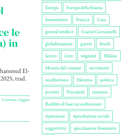
l
Europa
Europa della finanza
femminismo
Francia
Gaza
ce le
general intellect
Gianni Giovannelli
) in
globalizzazione
guerra
Israele
lavoro
lotte
migranti
Milano
Moneta del comune
movimenti
Mohammed El-
2025, trad.
neoliberismo
Palestina
politica
povertà
Precarietà
razzismo
Continua a leggere
Reddito di base incondizionato
repressione
riproduzione sociale
soggettività
speculazione finanziaria