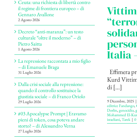
Ceuta: una richiesta di libertà contro
Vittim
il regime di frontiera europeo – di
Gennaro Avallone
“terro
2 Agosto 2026
solida
Decreto “anti-maranza”: un testo
culturale “oltre il moderno” – di
person
Pietro Saitta
1 Agosto 2026
Italia
La repressione raccontata a mio figlio
– di Emanuele Braga
Effimera pre
31 Luglio 2026
Kurd Vittime
Dalla crisi sociale alla repressione:
di [...]
quando il controllo sostituisce la
giustizia sociale – di Franco Oriolo
9 Dicembre, 2025
|
29 Luglio 2026
editrice Fandango
,
Dorlin
,
genocidio
,
#03 Apocalypse Prompt | Eravamo
Mohammed El-Ku
pieni di token, cosa poteva andare
israeliani
,
Tarek
|
0
storto? – di Alessandro Verna
27 Luglio 2026