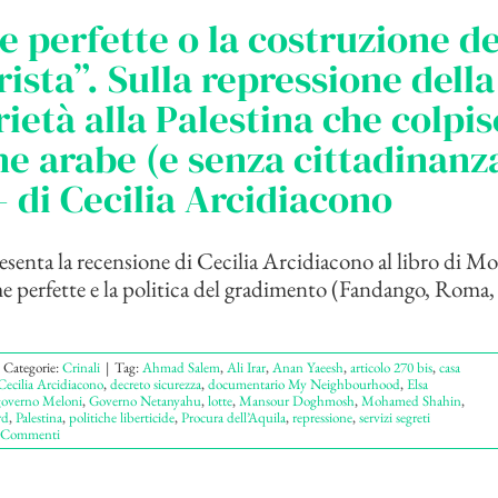
e perfette o la costruzione de
rista”. Sulla repressione della
rietà alla Palestina che colpis
e arabe (e senza cittadinanza
 – di Cecilia Arcidiacono
senta la recensione di Cecilia Arcidiacono al libro di 
 perfette e la politica del gradimento (Fandango, Roma, 
Categorie:
Crinali
|
Tag:
Ahmad Salem
,
Ali Irar
,
Anan Yaeesh
,
articolo 270 bis
,
casa
Cecilia Arcidiacono
,
decreto sicurezza
,
documentario My Neighbourhood
,
Elsa
governo Meloni
,
Governo Netanyahu
,
lotte
,
Mansour Doghmosh
,
Mohamed Shahin
,
rd
,
Palestina
,
politiche liberticide
,
Procura dell’Aquila
,
repressione
,
servizi segreti
 Commenti