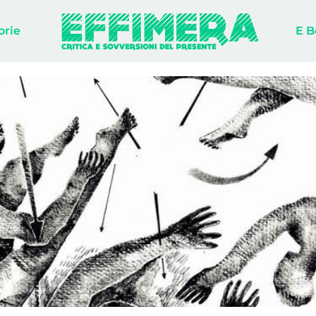
orie
E B