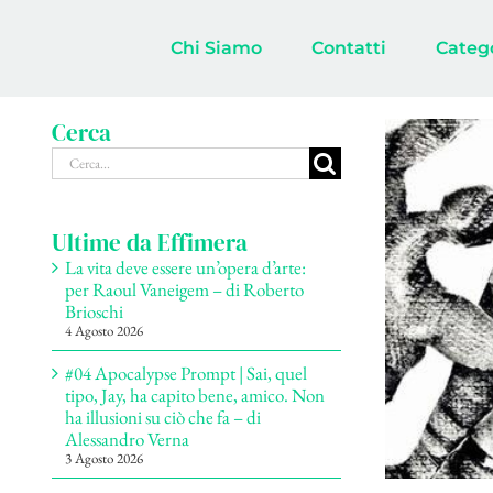
Salta
al
Chi Siamo
Contatti
Categ
contenuto
Cerca
Cerca
per:
Ultime da Effimera
La vita deve essere un’opera d’arte:
per Raoul Vaneigem – di Roberto
Brioschi
4 Agosto 2026
#04 Apocalypse Prompt | Sai, quel
tipo, Jay, ha capito bene, amico. Non
ha illusioni su ciò che fa – di
Alessandro Verna
3 Agosto 2026