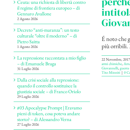
perché
Ceuta: una richiesta di libertà contro
il regime di frontiera europeo – di
intito
Gennaro Avallone
Giovan
2 Agosto 2026
Decreto “anti-maranza”: un testo
culturale “oltre il moderno” – di
É noto che g
Pietro Saitta
più orribili.
1 Agosto 2026
La repressione raccontata a mio figlio
22 Novembre, 2017
– di Emanuele Braga
armi chimiche
,
Arna
Giovannelli
,
guerra 
31 Luglio 2026
Tito Minniti
|
0 C
Dalla crisi sociale alla repressione:
quando il controllo sostituisce la
giustizia sociale – di Franco Oriolo
29 Luglio 2026
#03 Apocalypse Prompt | Eravamo
pieni di token, cosa poteva andare
storto? – di Alessandro Verna
27 Luglio 2026