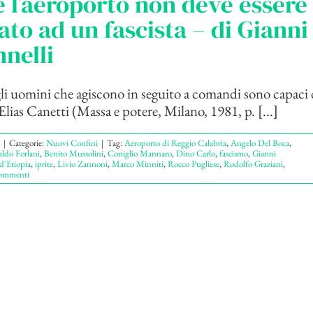
 l’aeroporto non deve essere
lato ad un fascista – di Gianni
nelli
li uomini che agiscono in seguito a comandi sono capaci d
 Elias Canetti (Massa e potere, Milano, 1981, p. [...]
|
Categorie:
Nuovi Confini
|
Tag:
Aeroporto di Reggio Calabria
,
Angelo Del Boca
,
ldo Forlani
,
Benito Mussolini
,
Coniglio Mannaro
,
Dino Carlo
,
fascismo
,
Gianni
d'Etiopia
,
iprite
,
Livio Zannoni
,
Marco Minniti
,
Rocco Pugliese
,
Rodolfo Graziani
,
ommenti