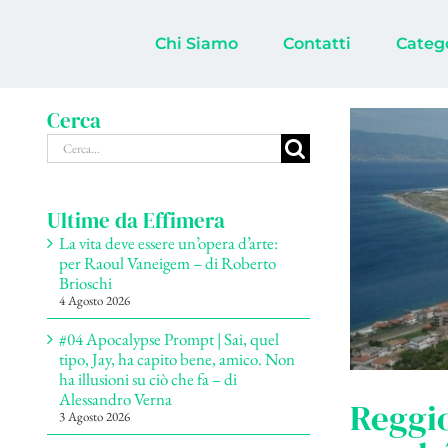
Salta
al
Chi Siamo
Contatti
Categ
contenuto
Cerca
Cerca
per:
Ultime da Effimera
La vita deve essere un’opera d’arte:
per Raoul Vaneigem – di Roberto
Brioschi
4 Agosto 2026
#04 Apocalypse Prompt | Sai, quel
tipo, Jay, ha capito bene, amico. Non
ha illusioni su ciò che fa – di
Alessandro Verna
Reggio
3 Agosto 2026