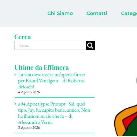
Salta
al
Chi Siamo
Contatti
Categ
contenuto
Cerca
Cerca
per:
Ultime da Effimera
La vita deve essere un’opera d’arte:
per Raoul Vaneigem – di Roberto
Brioschi
4 Agosto 2026
#04 Apocalypse Prompt | Sai, quel
tipo, Jay, ha capito bene, amico. Non
ha illusioni su ciò che fa – di
Alessandro Verna
3 Agosto 2026