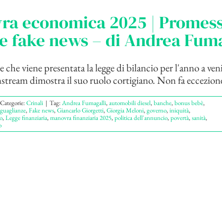
ra economica 2025 | Promess
e fake news – di Andrea Fuma
e che viene presentata la legge di bilancio per l'anno a veni
tream dimostra il suo ruolo cortigiano. Non fa eccezione 
Categorie:
Crinali
|
Tag:
Andrea Fumagalli
,
automobili diesel
,
banche
,
bonus bebè
,
eguaglianze
,
Fake news
,
Giancarlo Giorgetti
,
Giorgia Meloni
,
governo
,
iniquità
,
o
,
Legge finanziaria
,
manovra finanziaria 2025
,
politica dell'annuncio
,
povertà
,
sanità
,
o