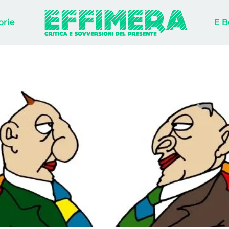
orie
E B