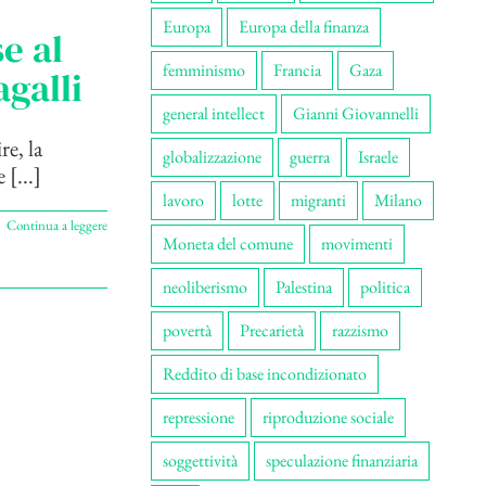
Europa
Europa della finanza
e al
femminismo
Francia
Gaza
galli
general intellect
Gianni Giovannelli
re, la
globalizzazione
guerra
Israele
[...]
lavoro
lotte
migranti
Milano
Continua a leggere
Moneta del comune
movimenti
neoliberismo
Palestina
politica
povertà
Precarietà
razzismo
Reddito di base incondizionato
repressione
riproduzione sociale
soggettività
speculazione finanziaria