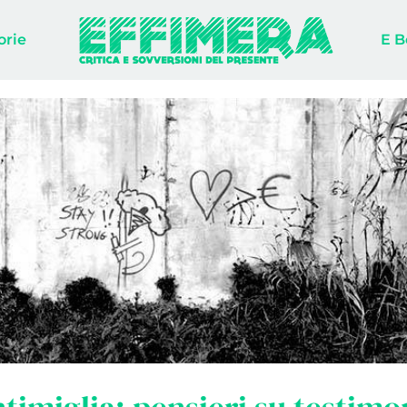
orie
E B