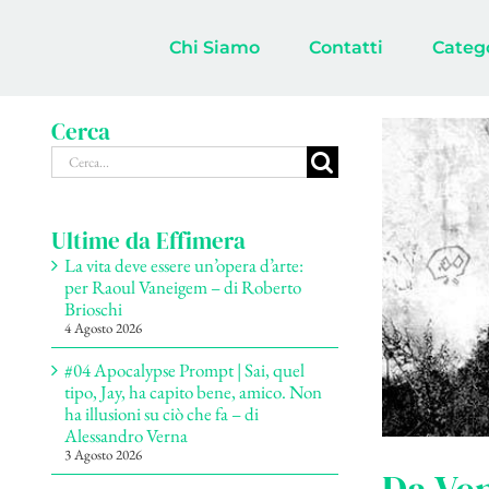
Salta
al
Chi Siamo
Contatti
Categ
contenuto
Cerca
Cerca
per:
Ultime da Effimera
La vita deve essere un’opera d’arte:
per Raoul Vaneigem – di Roberto
Brioschi
4 Agosto 2026
#04 Apocalypse Prompt | Sai, quel
tipo, Jay, ha capito bene, amico. Non
ha illusioni su ciò che fa – di
Alessandro Verna
3 Agosto 2026