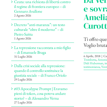
Da Ven
Ceuta: una richiesta di libertà contro
e sovr
il regime di frontiera europeo – di
Gennaro Avallone
Ameli
2 Agosto 2026
Curot
Decreto “anti-maranza”: un testo
culturale “oltre il moderno” – di
Pietro Saitta
Ti offro ques
1 Agosto 2026
Voglio brutal
La repressione raccontata a mio figlio
– di Emanuele Braga
6 Aprile, 2018
|
Ca
31 Luglio 2026
Trombetta
,
Antoni
Didi Huberman
,
i
Dalla crisi sociale alla repressione:
testimonianza
,
Vent
quando il controllo sostituisce la
giustizia sociale – di Franco Oriolo
29 Luglio 2026
#03 Apocalypse Prompt | Eravamo
pieni di token, cosa poteva andare
storto? – di Alessandro Verna
27 Luglio 2026