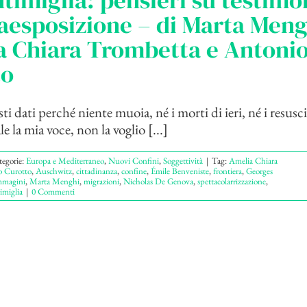
timiglia: pensieri su testim
aesposizione – di Marta Meng
a Chiara Trombetta e Antoni
to
ti dati perché niente muoia, né i morti di ieri, né i resusci
e la mia voce, non la voglio [...]
tegorie:
Europa e Mediterraneo
,
Nuovi Confini
,
Soggettività
|
Tag:
Amelia Chiara
o Curotto
,
Auschwitz
,
cittadinanza
,
confine
,
Émile Benveniste
,
frontiera
,
Georges
mmagini
,
Marta Menghi
,
migrazioni
,
Nicholas De Genova
,
spettacolarrizzazione
,
imiglia
|
0 Commenti