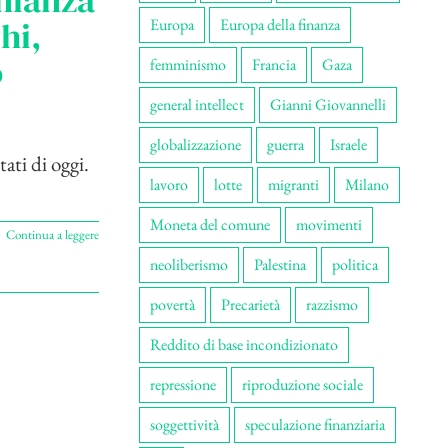
onianza
hi,
Europa
Europa della finanza
o
femminismo
Francia
Gaza
general intellect
Gianni Giovannelli
globalizzazione
guerra
Israele
tati di oggi.
lavoro
lotte
migranti
Milano
Moneta del comune
movimenti
Continua a leggere
neoliberismo
Palestina
politica
povertà
Precarietà
razzismo
Reddito di base incondizionato
repressione
riproduzione sociale
soggettività
speculazione finanziaria