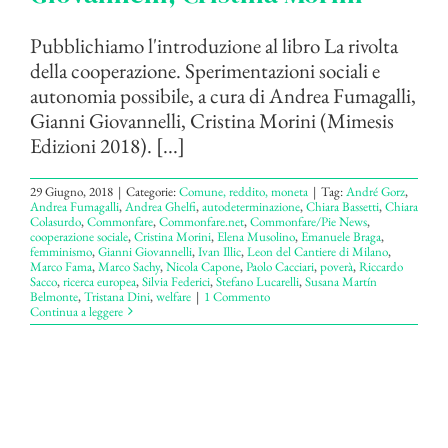
Pubblichiamo l'introduzione al libro La rivolta
della cooperazione. Sperimentazioni sociali e
autonomia possibile, a cura di Andrea Fumagalli,
Gianni Giovannelli, Cristina Morini (Mimesis
Edizioni 2018). [...]
29 Giugno, 2018
|
Categorie:
Comune, reddito, moneta
|
Tag:
André Gorz
,
Andrea Fumagalli
,
Andrea Ghelfi
,
autodeterminazione
,
Chiara Bassetti
,
Chiara
Colasurdo
,
Commonfare
,
Commonfare.net
,
Commonfare/Pie News
,
cooperazione sociale
,
Cristina Morini
,
Elena Musolino
,
Emanuele Braga
,
femminismo
,
Gianni Giovannelli
,
Ivan Illic
,
Leon del Cantiere di Milano
,
Marco Fama
,
Marco Sachy
,
Nicola Capone
,
Paolo Cacciari
,
poverà
,
Riccardo
Sacco
,
ricerca europea
,
Silvia Federici
,
Stefano Lucarelli
,
Susana Martín
Belmonte
,
Tristana Dini
,
welfare
|
1 Commento
Continua a leggere