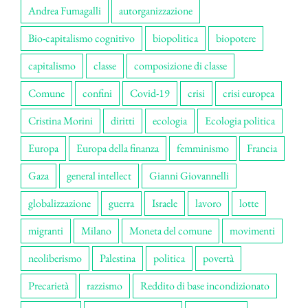
Andrea Fumagalli
autorganizzazione
Bio-capitalismo cognitivo
biopolitica
biopotere
capitalismo
classe
composizione di classe
Comune
confini
Covid-19
crisi
crisi europea
Cristina Morini
diritti
ecologia
Ecologia politica
Europa
Europa della finanza
femminismo
Francia
Gaza
general intellect
Gianni Giovannelli
globalizzazione
guerra
Israele
lavoro
lotte
migranti
Milano
Moneta del comune
movimenti
neoliberismo
Palestina
politica
povertà
Precarietà
razzismo
Reddito di base incondizionato