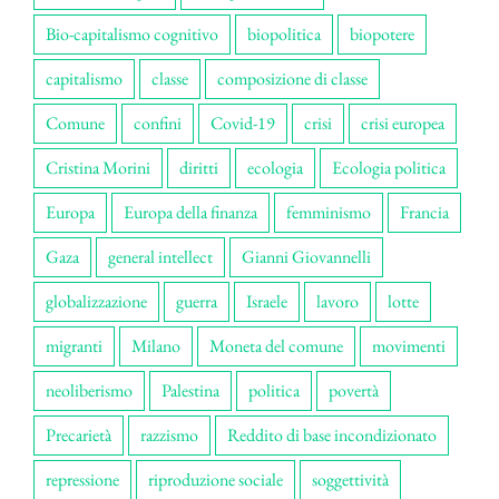
Bio-capitalismo cognitivo
biopolitica
biopotere
capitalismo
classe
composizione di classe
Comune
confini
Covid-19
crisi
crisi europea
Cristina Morini
diritti
ecologia
Ecologia politica
Europa
Europa della finanza
femminismo
Francia
Gaza
general intellect
Gianni Giovannelli
globalizzazione
guerra
Israele
lavoro
lotte
migranti
Milano
Moneta del comune
movimenti
neoliberismo
Palestina
politica
povertà
Precarietà
razzismo
Reddito di base incondizionato
repressione
riproduzione sociale
soggettività