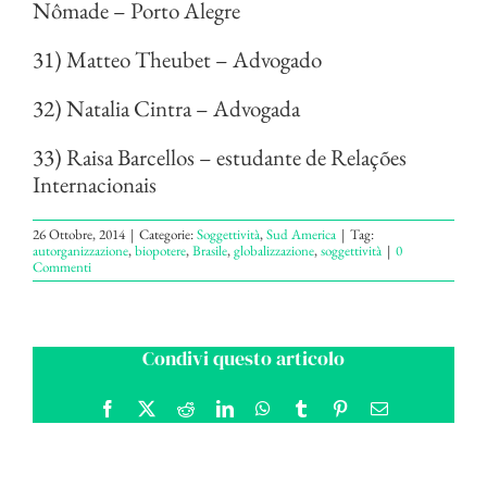
Nômade – Porto Alegre
31) Matteo Theubet – Advogado
32) Natalia Cintra – Advogada
33) Raisa Barcellos – estudante de Relações
Internacionais
26 Ottobre, 2014
|
Categorie:
Soggettività
,
Sud America
|
Tag:
autorganizzazione
,
biopotere
,
Brasile
,
globalizzazione
,
soggettività
|
0
Commenti
Condivi questo articolo
Facebook
X
Reddit
LinkedIn
WhatsApp
Tumblr
Pinterest
Email