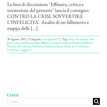
La lista di discussione "Effimera, critica e
sovversione del presente" lancia il convegno:
CONTRO LA CRISI, SOVVERTIRE
L’INFELICITA’. Analisi di un fallimento e
mappa delle [...]
30 Agosto, 2015
|
Categorie:
convegno2015
|
Tag:
crisi
,
crisi europa
,
crisi
greca
,
crisi socialdemocrazia
,
Effimera covegno
,
fortezza Europa
,
infelicità
,
Moneta del comune
,
Podemos
,
sinistra europea
,
Syriza
|
6 Commenti
Continua a leggere
Cerca
Cerca
per: