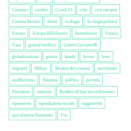
Comune
confini
Covid-19
crisi
crisi europea
Cristina Morini
diritti
ecologia
Ecologia politica
Europa
Europa della finanza
femminismo
Francia
Gaza
general intellect
Gianni Giovannelli
globalizzazione
guerra
Israele
lavoro
lotte
migranti
Milano
Moneta del comune
movimenti
neoliberismo
Palestina
politica
povertà
Precarietà
razzismo
Reddito di base incondizionato
repressione
riproduzione sociale
soggettività
speculazione finanziaria
Usa