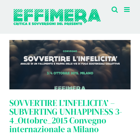
Salta
al
contenuto
SOVVERTIRE L’INFELICITA’ –
SUBVERTING UNHAPPINESS 3-
4_Ottobre_2015 Convegno
internazionale a Milano