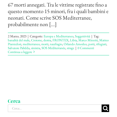
67 morti annegati. Tra le vittime registrate fino a
questo momento 15 minori, fra i quali bambini e
neonati. Come scrive SOS Mediterranee,
probabilmente non [...]
2 Marzo, 2023
|
Categorie:
Europa e Mediterraneo
,
Soggettività
|
Tag:
banalità del male
,
Crotone
,
destra
,
FRONTEX
,
Libia
,
Marco Minniti
,
Matteo
Piantedosi
,
mediterraneo
,
morti
,
naufragio
,
Orlando Amodeo
,
porti
,
rifugiati
,
Salvatore Palidda
,
sinistra
,
SOS Méditerranée
,
strage
|
0 Commenti
Continua a leggere
Cerca
Cerca
per: