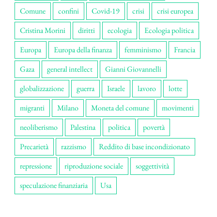
Comune
confini
Covid-19
crisi
crisi europea
Cristina Morini
diritti
ecologia
Ecologia politica
Europa
Europa della finanza
femminismo
Francia
Gaza
general intellect
Gianni Giovannelli
globalizzazione
guerra
Israele
lavoro
lotte
migranti
Milano
Moneta del comune
movimenti
neoliberismo
Palestina
politica
povertà
Precarietà
razzismo
Reddito di base incondizionato
repressione
riproduzione sociale
soggettività
speculazione finanziaria
Usa