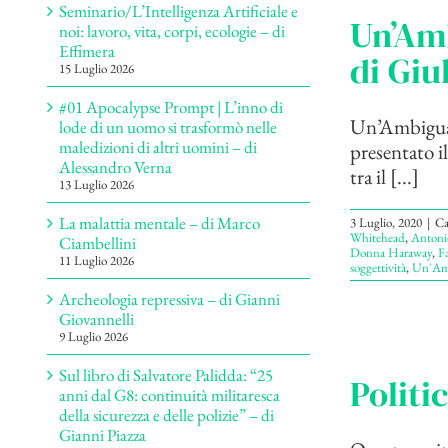
Seminario/L’Intelligenza Artificiale e
Un’Amb
noi: lavoro, vita, corpi, ecologie – di
Effimera
di Giu
15 Luglio 2026
#01 Apocalypse Prompt | L’inno di
Un’Ambigua 
lode di un uomo si trasformò nelle
maledizioni di altri uomini – di
presentato i
Alessandro Verna
tra il [...]
13 Luglio 2026
La malattia mentale – di Marco
3 Luglio, 2020
|
Ca
Whitehead
,
Antoni
Ciambellini
Donna Haraway
,
Fa
11 Luglio 2026
soggettività
,
Un'Am
Archeologia repressiva – di Gianni
Giovannelli
9 Luglio 2026
Sul libro di Salvatore Palidda: “25
Politi
anni dal G8: continuità militaresca
della sicurezza e delle polizie” – di
Gianni Piazza