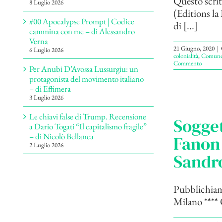
Questo scri
8 Luglio 2026
(Editions la
#00 Apocalypse Prompt | Codice
di [...]
cammina con me – di Alessandro
Verna
21 Giugno, 2020
|
6 Luglio 2026
colonialità
,
Comun
Commento
Per Anubi D’Avossa Lussurgiu: un
protagonista del movimento italiano
– di Effimera
3 Luglio 2026
Le chiavi false di Trump. Recensione
Sogget
a Dario Togati “Il capitalismo fragile”
– di Nicolò Bellanca
Fanon 
2 Luglio 2026
Sandr
Pubblichiamo
Milano ****