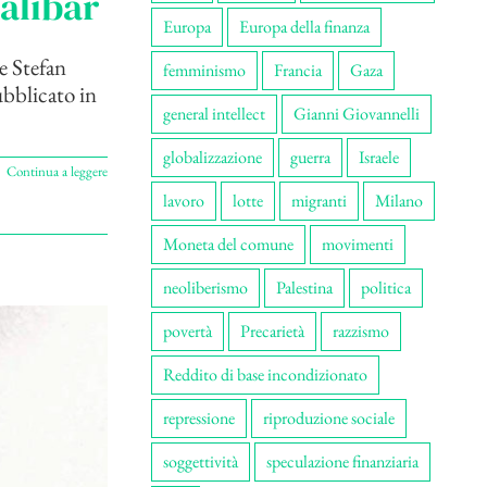
alibar
Europa
Europa della finanza
e Stefan
femminismo
Francia
Gaza
ubblicato in
general intellect
Gianni Giovannelli
globalizzazione
guerra
Israele
Continua a leggere
lavoro
lotte
migranti
Milano
Moneta del comune
movimenti
neoliberismo
Palestina
politica
povertà
Precarietà
razzismo
Reddito di base incondizionato
repressione
riproduzione sociale
soggettività
speculazione finanziaria