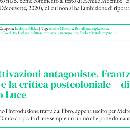
tto nasce come commento al testo di Achille Mbembe “B
 Découverte, 2020), di cui non si ha l’ambizione di riporta
Categorie:
Ecologia Politica
|
Tag:
Achille Mbembe
,
Brutalisme
,
capitalismo
,
e
,
Covid-19
,
Ecologia politica
,
lotte sociali
,
necropolitica
,
Paolo Missiroli
,
respiro
|
1
tivazioni antagoniste. Frant
e la critica postcoloniale – di
o Luce
 l'introduzione tratta dal libro, appena uscito per Melt
 O mio corpo, fa di me sempre un uomo che pone domande!