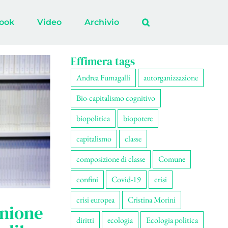
ook
Video
Archivio
Effimera tags
Andrea Fumagalli
autorganizzazione
Bio-capitalismo cognitivo
biopolitica
biopotere
capitalismo
classe
composizione di classe
Comune
confini
Covid-19
crisi
crisi europea
Cristina Morini
Unione
diritti
ecologia
Ecologia politica