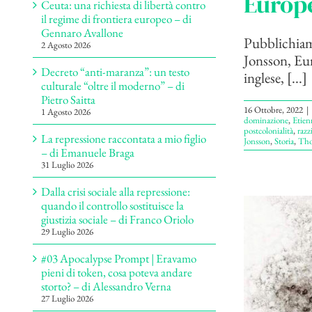
Europe
Ceuta: una richiesta di libertà contro
il regime di frontiera europeo – di
Gennaro Avallone
Pubblichiamo
2 Agosto 2026
Jonsson, Eura
Decreto “anti-maranza”: un testo
inglese, [...]
culturale “oltre il moderno” – di
Pietro Saitta
16 Ottobre, 2022
|
1 Agosto 2026
dominazione
,
Etien
postcolonialità
,
razz
La repressione raccontata a mio figlio
Jonsson
,
Storia
,
Tho
– di Emanuele Braga
31 Luglio 2026
Dalla crisi sociale alla repressione:
quando il controllo sostituisce la
giustizia sociale – di Franco Oriolo
29 Luglio 2026
#03 Apocalypse Prompt | Eravamo
pieni di token, cosa poteva andare
storto? – di Alessandro Verna
27 Luglio 2026