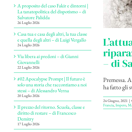
A proposito del caso Fakir e dintorni |
La tanatopolitica del dispotismo – di
Salvatore Palidda
26 Luglio 2026
Casa tua e casa degli altri, la tua classe
L’attu
e quella degli altri – di Luigi Vergallo
24 Luglio 2026
ripara
Via libera ai predoni – di Gianni
– di S
Giovannelli
22 Luglio 2026
#02 Apocalypse Prompt | Il futuro è
Premessa. Ac
solo una storia che raccontiamo a noi
ha fatto gli 
stessi – di Alessandro Verna
20 Luglio 2026
24 Giugno, 2021
|
Francia
,
Impero
,
Ma
Il prezzo del ritorno. Scuola, classe e
diritto di restare – di Francesco
Demitry
17 Luglio 2026