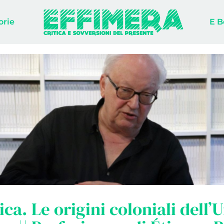
orie
E B
ica. Le origini coloniali dell’