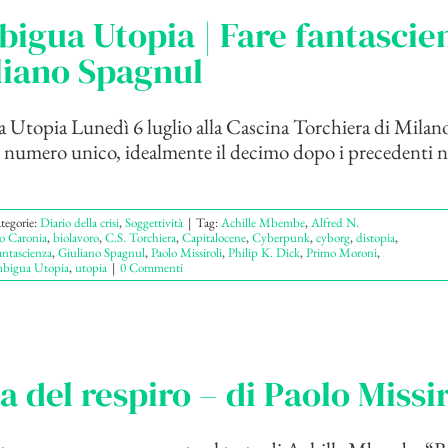
igua Utopia | Fare fantascie
liano Spagnul
Utopia Lunedì 6 luglio alla Cascina Torchiera di Milano
l numero unico, idealmente il decimo dopo i precedenti n
tegorie:
Diario della crisi
,
Soggettività
|
Tag:
Achille Mbembe
,
Alfred N.
o Caronia
,
biolavoro
,
C.S. Torchiera
,
Capitalocene
,
Cyberpunk
,
cyborg
,
distopia
,
ntascienza
,
Giuliano Spagnul
,
Paolo Missiroli
,
Philip K. Dick
,
Primo Moroni
,
bigua Utopia
,
utopia
|
0 Commenti
ca del respiro – di Paolo Missir