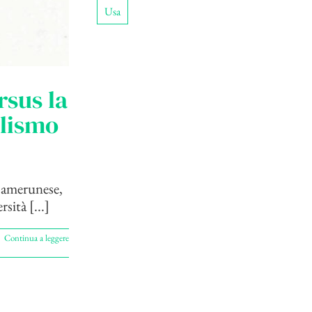
Usa
rsus la
alismo
camerunese,
sità [...]
Continua a leggere