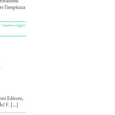
rutalisme”
re l’ampiezza
Continua a leggere
z
emi Editore,
 F. [...]