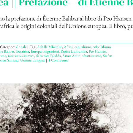
a || Prefazione – di Étienne B
 la prefazione di Étienne Balibar al libro di Peo Hansen 
frica le origini coloniali dell'Unione europea. Il libro, p
Categorie:
Crinali
|
Tag:
Achille Mbembe
,
Africa
,
capitalismo
,
colonialismo
,
ne Balibar
,
Eurafrica
,
Europa
,
migrazioni
,
Partice Lumumba
,
Peo Hansen
,
ismo
,
razzismo sistemico
,
Salvatore Palidda
,
Samir Amin
,
sfruttamento
,
Stefan
mas Sankara
,
Unione Europea
|
1 Commento