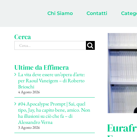
Salta
al
Chi Siamo
Contatti
Categ
contenuto
Cerca
Cerca
per:
Ultime da Effimera
La vita deve essere un’opera d’arte:
per Raoul Vaneigem – di Roberto
Brioschi
4 Agosto 2026
#04 Apocalypse Prompt | Sai, quel
tipo, Jay, ha capito bene, amico. Non
ha illusioni su ciò che fa – di
Alessandro Verna
Eurafr
3 Agosto 2026