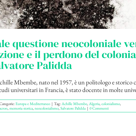
ale questione neocoloniale ve
zione e il perdono del coloni
alvatore Palidda
hille Mbembe, nato nel 1957, è un politologo e storico 
studi universitari in Francia, è stato docente in molte univer
Categorie:
Europa e Mediterraneo
|
Tag:
Achille Mbembe
,
Algeria
,
colonialismo
,
cron
,
memoria storica
,
neocolonialismo
,
Salvatore Palidda
|
0 Commenti