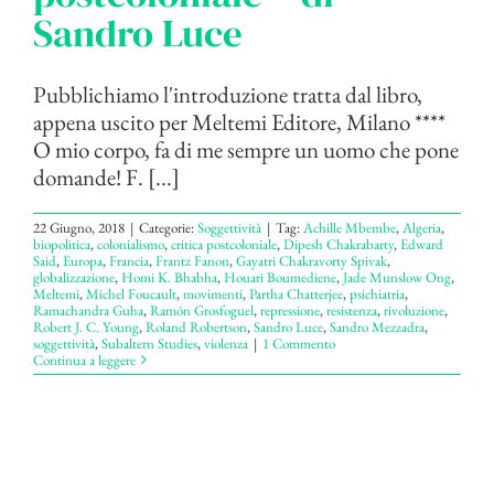
Sandro Luce
Pubblichiamo l'introduzione tratta dal libro,
appena uscito per Meltemi Editore, Milano ****
O mio corpo, fa di me sempre un uomo che pone
domande! F. [...]
22 Giugno, 2018
|
Categorie:
Soggettività
|
Tag:
Achille Mbembe
,
Algeria
,
biopolitica
,
colonialismo
,
critica postcoloniale
,
Dipesh Chakrabarty
,
Edward
Said
,
Europa
,
Francia
,
Frantz Fanon
,
Gayatri Chakravorty Spivak
,
globalizzazione
,
Homi K. Bhabha
,
Houari Boumediene
,
Jade Munslow Ong
,
Meltemi
,
Michel Foucault
,
movimenti
,
Partha Chatterjee
,
psichiatria
,
Ramachandra Guha
,
Ramón Grosfoguel
,
repressione
,
resistenza
,
rivoluzione
,
Robert J. C. Young
,
Roland Robertson
,
Sandro Luce
,
Sandro Mezzadra
,
soggettività
,
Subaltern Studies
,
violenza
|
1 Commento
Continua a leggere