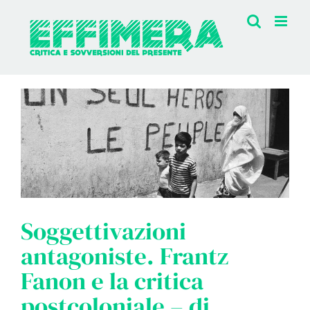
Salta
al
contenuto
Soggettivazioni
antagoniste. Frantz
Fanon e la critica
postcoloniale – di