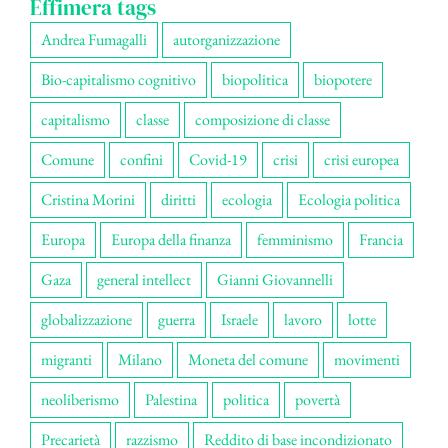
Effimera tags
Andrea Fumagalli
autorganizzazione
Bio-capitalismo cognitivo
biopolitica
biopotere
capitalismo
classe
composizione di classe
Comune
confini
Covid-19
crisi
crisi europea
Cristina Morini
diritti
ecologia
Ecologia politica
Europa
Europa della finanza
femminismo
Francia
Gaza
general intellect
Gianni Giovannelli
globalizzazione
guerra
Israele
lavoro
lotte
migranti
Milano
Moneta del comune
movimenti
neoliberismo
Palestina
politica
povertà
Precarietà
razzismo
Reddito di base incondizionato