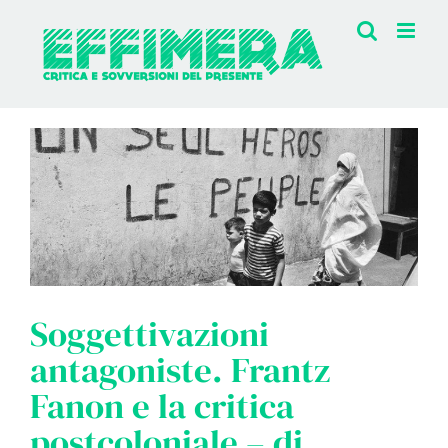
Salta
al
contenuto
Soggettivazioni
antagoniste. Frantz
Fanon e la critica
postcoloniale – di