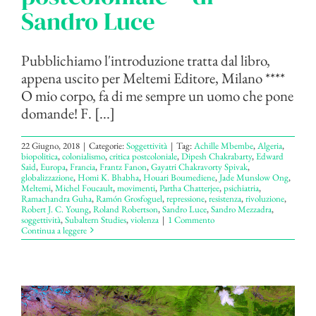
Sandro Luce
Pubblichiamo l'introduzione tratta dal libro,
appena uscito per Meltemi Editore, Milano ****
O mio corpo, fa di me sempre un uomo che pone
domande! F. [...]
22 Giugno, 2018
|
Categorie:
Soggettività
|
Tag:
Achille Mbembe
,
Algeria
,
biopolitica
,
colonialismo
,
critica postcoloniale
,
Dipesh Chakrabarty
,
Edward
Said
,
Europa
,
Francia
,
Frantz Fanon
,
Gayatri Chakravorty Spivak
,
globalizzazione
,
Homi K. Bhabha
,
Houari Boumediene
,
Jade Munslow Ong
,
Meltemi
,
Michel Foucault
,
movimenti
,
Partha Chatterjee
,
psichiatria
,
Ramachandra Guha
,
Ramón Grosfoguel
,
repressione
,
resistenza
,
rivoluzione
,
Robert J. C. Young
,
Roland Robertson
,
Sandro Luce
,
Sandro Mezzadra
,
soggettività
,
Subaltern Studies
,
violenza
|
1 Commento
Continua a leggere