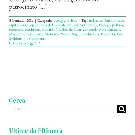
patrocinato [...]
8 Gennaio, 2016
|
Categorie:
Ecologia Politica
|
Tag:
ambiente
,
Antropocene
,
capitalismo
,
Cop 21
,
Dipesh Chakrabarty
,
Donna Haraway
,
Ecologia politica
,
economia
,
ecosistema
,
Eduardo Viveiros de Castro
,
entropia
,
Felix Guattari
,
Mariaenrica Giannuzzi
,
McKenzie Wark
,
Parigi
,
post-human
,
Precarietà
,
Rosi
Braidotti
|
1 Commento
Continua a leggere
Cerca
Cerca
per:
Ultime da Effimera