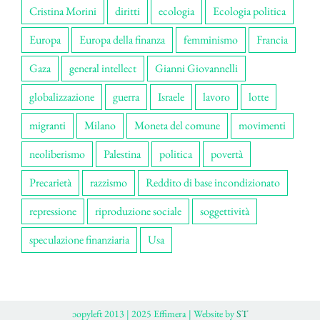
Cristina Morini
diritti
ecologia
Ecologia politica
Europa
Europa della finanza
femminismo
Francia
Gaza
general intellect
Gianni Giovannelli
globalizzazione
guerra
Israele
lavoro
lotte
migranti
Milano
Moneta del comune
movimenti
neoliberismo
Palestina
politica
povertà
Precarietà
razzismo
Reddito di base incondizionato
repressione
riproduzione sociale
soggettività
speculazione finanziaria
Usa
ɔopyleft 2013 | 2025 Effimera | Website by
ST