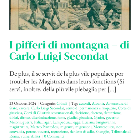
I pifferi di montagna – di
Carlo Luigi Secondat
De plus, il se servit de la plus vile populace por
troubler les Magistrats dans leurs fonctions (Si
servì, inoltre, della più vile plebaglia per [...]
23 Ottobre, 2024
|
Categorie:
Crinali
|
Tag:
accordi
,
Albania
,
Avvocatura di
Stato
,
carcere
,
Carlo Luigi Secondat
,
cento di permanenza e rimpatrio
,
Corte di
giustizia
,
Corti di Giustizia sovranazionali
,
decisione
,
decreto
,
detenzione
,
diritti
,
diritto
,
discriminazione
,
fame
,
giudici
,
giustizia
,
Gjader
,
governo
Meloni
,
guerra
,
Italia
,
lager
,
Lampedusa
,
legge
,
Luciana Sangiovanni
,
magistratura
,
Matteo Piantedosi
,
migranti
,
migrazioni
,
Montesquieu
,
non
convalida
,
potere
,
povertà
,
repressione
,
richiesta di asilo
,
Shengjin
,
Tribunale di
Roma
,
vulnerabilità
|
0 Commenti