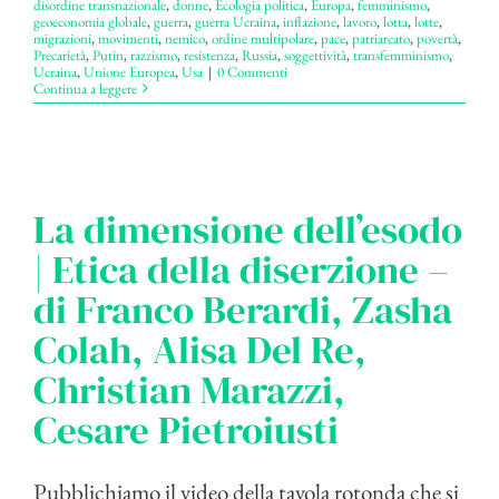
disordine transnazionale
,
donne
,
Ecologia politica
,
Europa
,
femminismo
,
geoeconomia globale
,
guerra
,
guerra Ucraina
,
inflazione
,
lavoro
,
lotta
,
lotte
,
migrazioni
,
movimenti
,
nemico
,
ordine multipolare
,
pace
,
patriarcato
,
povertà
,
Precarietà
,
Putin
,
razzismo
,
resistenza
,
Russia
,
soggettività
,
transfemminismo
,
Ucraina
,
Unione Europea
,
Usa
|
0 Commenti
Continua a leggere
La dimensione dell’esodo
| Etica della diserzione –
di Franco Berardi, Zasha
Colah, Alisa Del Re,
Christian Marazzi,
Cesare Pietroiusti
Pubblichiamo il video della tavola rotonda che si