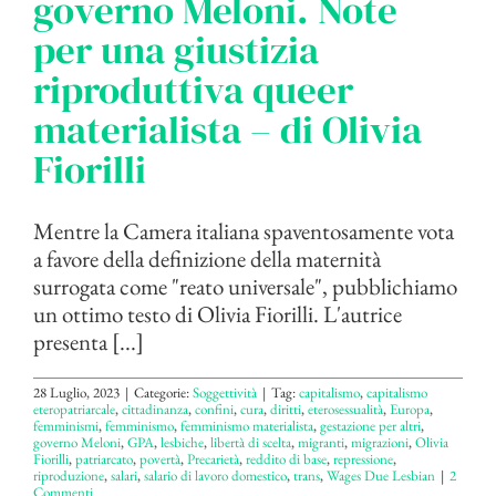
governo Meloni. Note
per una giustizia
riproduttiva queer
materialista – di Olivia
Fiorilli
Mentre la Camera italiana spaventosamente vota
a favore della definizione della maternità
surrogata come "reato universale", pubblichiamo
un ottimo testo di Olivia Fiorilli. L'autrice
presenta [...]
28 Luglio, 2023
|
Categorie:
Soggettività
|
Tag:
capitalismo
,
capitalismo
eteropatriarcale
,
cittadinanza
,
confini
,
cura
,
diritti
,
eterosessualità
,
Europa
,
femminismi
,
femminismo
,
femminismo materialista
,
gestazione per altri
,
governo Meloni
,
GPA
,
lesbiche
,
libertà di scelta
,
migranti
,
migrazioni
,
Olivia
Fiorilli
,
patriarcato
,
povertà
,
Precarietà
,
reddito di base
,
repressione
,
riproduzione
,
salari
,
salario di lavoro domestico
,
trans
,
Wages Due Lesbian
|
2
Commenti