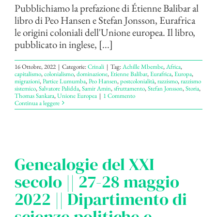
Pubblichiamo la prefazione di Étienne Balibar al
libro di Peo Hansen e Stefan Jonsson, Eurafrica
le origini coloniali dell'Unione europea. Il libro,
pubblicato in inglese, [...]
16 Ottobre, 2022
|
Categorie:
Crinali
|
Tag:
Achille Mbembe
,
Africa
,
capitalismo
,
colonialismo
,
dominazione
,
Etienne Balibar
,
Eurafrica
,
Europa
,
migrazioni
,
Partice Lumumba
,
Peo Hansen
,
postcolonialità
,
razzismo
,
razzismo
sistemico
,
Salvatore Palidda
,
Samir Amin
,
sfruttamento
,
Stefan Jonsson
,
Storia
,
Thomas Sankara
,
Unione Europea
|
1 Commento
Continua a leggere
Genealogie del XXI
secolo || 27-28 maggio
2022 || Dipartimento di
scienze politiche e