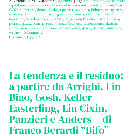
21 Ottobre, 2024
|
Categorie:
Soggettività
|
Tag:
ambiente
,
amore
,
benessere
,
capitalismo
,
catastrofe
,
città
,
Commonfare
,
comunità
,
condizioni
,
crisi
,
Csoa
COX18 - Milano
,
donne
,
Ecologia politica
,
economia
,
Effimera
,
eguaglianza
,
esistenza
,
femminismo
,
finanza
,
guerra
,
impotenza
,
incontro
,
infelicità
,
ingiustizia
,
Istraelee
,
lavoro
,
migranti
,
migrazioni
,
Palestina
,
parresia
,
paura
,
periferia
,
piattaforme
,
potere
,
povertà
,
Precarietà
,
rassegnazione
,
relazione
,
riproduzione sociale
,
rivoluzione
,
sopravvivenza
,
spazio
,
suprematismo
,
vita
,
welfare
|
0 Commenti
Continua a leggere
La tendenza e il residuo:
a partire da Arrighi, Lin
Biao, Gosh, Keller
Easterling, Liu Cixin,
Panzieri e Anders – di
Franco Berardi “Bifo”