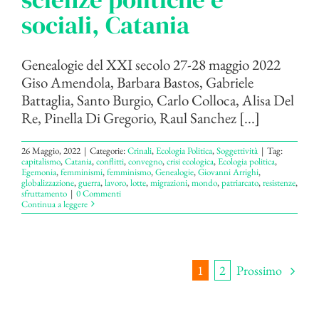
sociali, Catania
Genealogie del XXI secolo 27-28 maggio 2022
Giso Amendola, Barbara Bastos, Gabriele
Battaglia, Santo Burgio, Carlo Colloca, Alisa Del
Re, Pinella Di Gregorio, Raul Sanchez [...]
26 Maggio, 2022
|
Categorie:
Crinali
,
Ecologia Politica
,
Soggettività
|
Tag:
capitalismo
,
Catania
,
conflitti
,
convegno
,
crisi ecologica
,
Ecologia politica
,
Egemonia
,
femminismi
,
femminismo
,
Genealogie
,
Giovanni Arrighi
,
globalizzazione
,
guerra
,
lavoro
,
lotte
,
migrazioni
,
mondo
,
patriarcato
,
resistenze
,
sfruttamento
|
0 Commenti
Continua a leggere
Prossimo
1
2