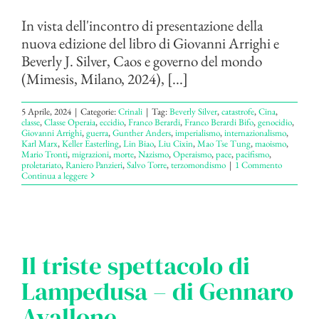
In vista dell'incontro di presentazione della
nuova edizione del libro di Giovanni Arrighi e
Beverly J. Silver, Caos e governo del mondo
(Mimesis, Milano, 2024), [...]
5 Aprile, 2024
|
Categorie:
Crinali
|
Tag:
Beverly Silver
,
catastrofe
,
Cina
,
classe
,
Classe Operaia
,
eccidio
,
Franco Berardi
,
Franco Berardi Bifo
,
genocidio
,
Giovanni Arrighi
,
guerra
,
Gunther Anders
,
imperialismo
,
internazionalismo
,
Karl Marx
,
Keller Easterling
,
Lin Biao
,
Liu Cixin
,
Mao Tse Tung
,
maoismo
,
Mario Tronti
,
migrazioni
,
morte
,
Nazismo
,
Operaismo
,
pace
,
pacifismo
,
proletariato
,
Raniero Panzieri
,
Salvo Torre
,
terzomondismo
|
1 Commento
Continua a leggere
Il triste spettacolo di
Lampedusa – di Gennaro
Avallone