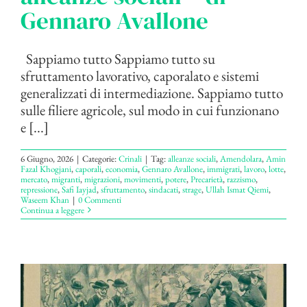
Gennaro Avallone
Sappiamo tutto Sappiamo tutto su
sfruttamento lavorativo, caporalato e sistemi
generalizzati di intermediazione. Sappiamo tutto
sulle filiere agricole, sul modo in cui funzionano
e [...]
6 Giugno, 2026
|
Categorie:
Crinali
|
Tag:
alleanze sociali
,
Amendolara
,
Amin
Fazal Khogjani
,
caporali
,
economia
,
Gennaro Avallone
,
immigrati
,
lavoro
,
lotte
,
mercato
,
migranti
,
migrazioni
,
movimenti
,
potere
,
Precarietà
,
razzismo
,
repressione
,
Safi Iayjad
,
sfruttamento
,
sindacati
,
strage
,
Ullah Ismat Qiemi
,
Waseem Khan
|
0 Commenti
Continua a leggere