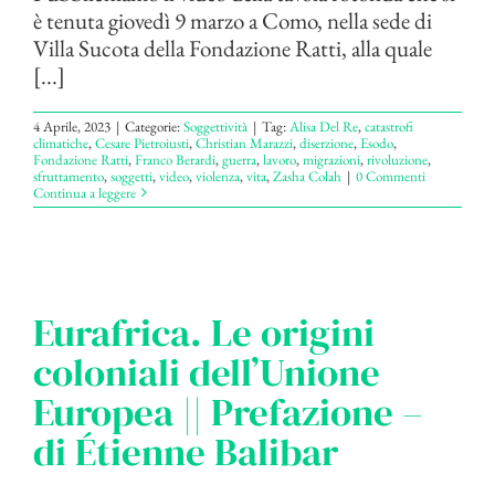
è tenuta giovedì 9 marzo a Como, nella sede di
Villa Sucota della Fondazione Ratti, alla quale
[...]
4 Aprile, 2023
|
Categorie:
Soggettività
|
Tag:
Alisa Del Re
,
catastrofi
climatiche
,
Cesare Pietroiusti
,
Christian Marazzi
,
diserzione
,
Esodo
,
Fondazione Ratti
,
Franco Berardi
,
guerra
,
lavoro
,
migrazioni
,
rivoluzione
,
sfruttamento
,
soggetti
,
video
,
violenza
,
vita
,
Zasha Colah
|
0 Commenti
Continua a leggere
Eurafrica. Le origini
coloniali dell’Unione
Europea || Prefazione –
di Étienne Balibar