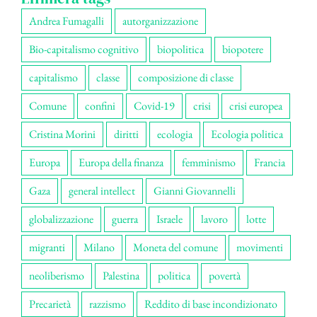
Andrea Fumagalli
autorganizzazione
Bio-capitalismo cognitivo
biopolitica
biopotere
capitalismo
classe
composizione di classe
Comune
confini
Covid-19
crisi
crisi europea
Cristina Morini
diritti
ecologia
Ecologia politica
Europa
Europa della finanza
femminismo
Francia
Gaza
general intellect
Gianni Giovannelli
globalizzazione
guerra
Israele
lavoro
lotte
migranti
Milano
Moneta del comune
movimenti
neoliberismo
Palestina
politica
povertà
Precarietà
razzismo
Reddito di base incondizionato