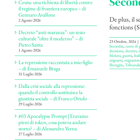
Secon
Ceuta: una richiesta di libertà contro
il regime di frontiera europeo – di
Gennaro Avallone
De plus, il s
2 Agosto 2026
fonctions (Si 
Decreto “anti-maranza”: un testo
culturale “oltre il moderno” – di
23 Ottobre, 2024
|
Pietro Saitta
Secondat
,
cento di 
1 Agosto 2026
decisione
,
decreto
,
d
Meloni
,
guerra
,
Ital
migranti
,
migrazion
La repressione raccontata a mio figlio
Shengjin
,
Tribunal
– di Emanuele Braga
31 Luglio 2026
Dalla crisi sociale alla repressione:
quando il controllo sostituisce la
giustizia sociale – di Franco Oriolo
29 Luglio 2026
#03 Apocalypse Prompt | Eravamo
pieni di token, cosa poteva andare
storto? – di Alessandro Verna
27 Luglio 2026