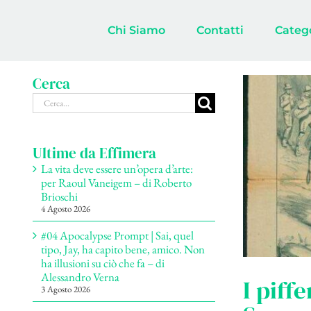
Salta
al
Chi Siamo
Contatti
Categ
contenuto
Cerca
Cerca
per:
Ultime da Effimera
La vita deve essere un’opera d’arte:
per Raoul Vaneigem – di Roberto
Brioschi
4 Agosto 2026
#04 Apocalypse Prompt | Sai, quel
tipo, Jay, ha capito bene, amico. Non
ha illusioni su ciò che fa – di
Alessandro Verna
I piff
3 Agosto 2026